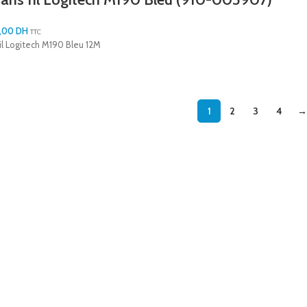
,00
DH
TTC
fil Logitech M190 Bleu 12M
1
2
3
4
→