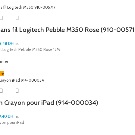
sans fil Logitech Pebble M350 Rose (910-00571
9,48
DH
TTC
fil Logitech Pebble M350 Rose 12M
anier
ure
h Crayon pour iPad (914-000034)
9,40
DH
TTC
yon pour iPad