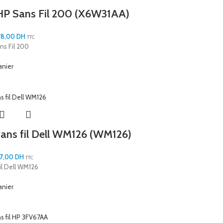
HP Sans Fil 200 (X6W31AA)
78,00
DH
TTC
ns Fil 200
anier
sans fil Dell WM126 (WM126)
97,00
DH
TTC
fil Dell WM126
anier