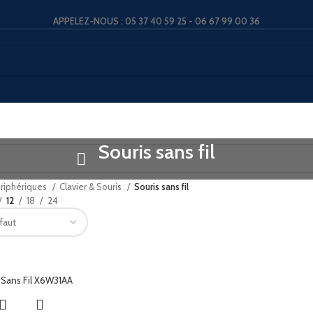
APPELEZ-NOUS : 05 37 40 59 25 - 06 67 99 00 36
Souris sans fil
riphériques
Clavier & Souris
Souris sans fil
12
18
24