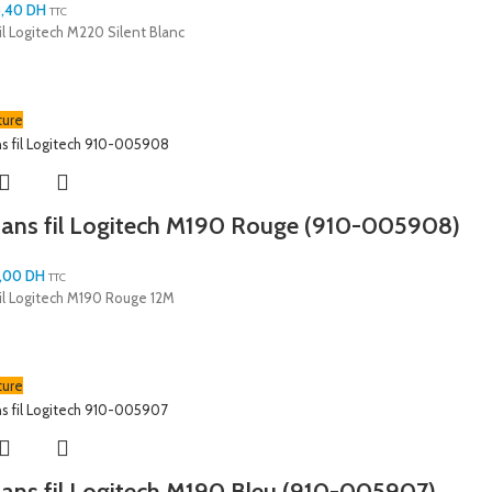
8,40
DH
TTC
fil Logitech M220 Silent Blanc
ture
sans fil Logitech M190 Rouge (910-005908)
,00
DH
TTC
fil Logitech M190 Rouge 12M
ture
sans fil Logitech M190 Bleu (910-005907)