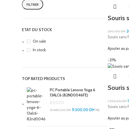
FILTRER
Souris 
ETAT DU STOCK
2
250,00
DH
Souris sans f
On sale
Ajouter au p
In stock
-21%
TOP RATED PRODUCTS
Souris 
PC Portable Lenovo Yoga 6
13ALC6 (82ND0046FE)
1.524,00
DH
Souris sans 
11.500,00
DH
13.440,00
DH
TTC
Ajouter au p