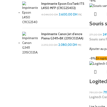
-8%
Imprimante Epson EcoTank ITS
L4150 MFP (C11CG25402)
3.600,00
DH
4.044,00
DH
TTC
Souris 
Imprimante Canon Jet d'encre
24
271,20
DH
Pixma G3411+BK (2315C025AA)
Souris sans 
2.080,00
DH
2.292,00
DH
TTC
Ajouter au p
-8%
En rupt
Logitec
71
781,20
DH
Logitech Cra
Lire la suite