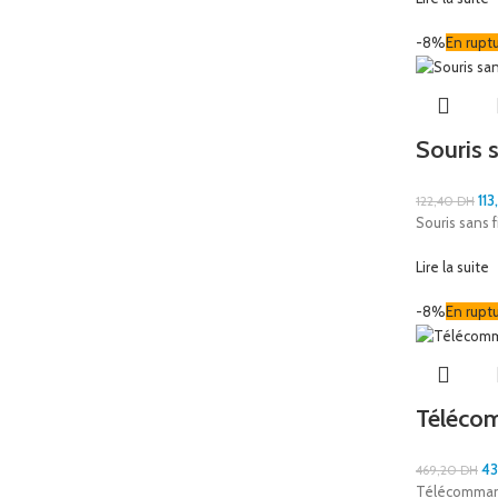
-8%
En rupt
Souris 
113
122,40
DH
Souris sans f
Lire la suite
-8%
En rupt
Télécom
43
469,20
DH
Télécommand