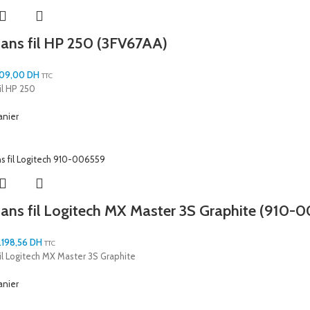
sans fil HP 250 (3FV67AA)
09,00
DH
TTC
il HP 250
anier
sans fil Logitech MX Master 3S Graphite (910-
1.198,56
DH
TTC
fil Logitech MX Master 3S Graphite
anier