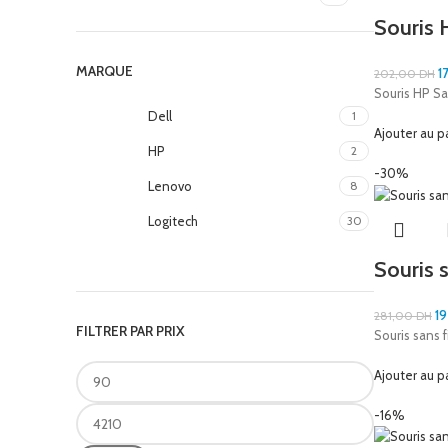
Souris 
MARQUE
1
202,00
DH
Souris HP Sa
Dell
1
Ajouter au p
HP
2
-30%
Lenovo
8
Logitech
30
Souris 
1
281,00
DH
FILTRER PAR PRIX
Souris sans 
Ajouter au p
-16%