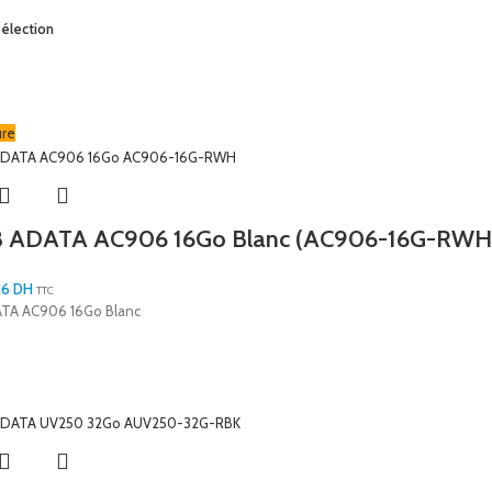
sélection
ure
B ADATA AC906 16Go Blanc (AC906-16G-RWH
16
DH
TTC
ATA AC906 16Go Blanc