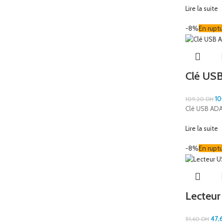
Lire la suite
-8%
En rupt
Clé US
1
109,20
DH
Clé USB ADA
Lire la suite
-8%
En rupt
Lecteu
47,
51,60
DH