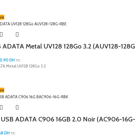
ure
B ADATA Metal UV128 128Go 3.2 (AUV128-128
00,90
DH
TTC
TA Metal UV128 128Go 3.2
ure
r USB ADATA C906 16GB 2.0 Noir (AC906-16G
68
DH
TTC