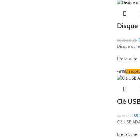
Disque
1.035,60
DH
Disque dur 
Lire la suite
-8%
En rupt
Clé US
59
64,80
DH
Clé USB AD
Lire la suite