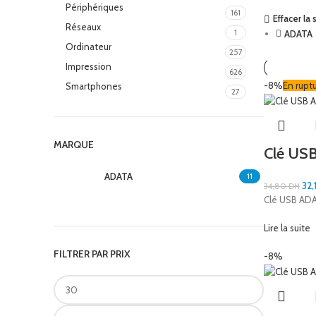
Périphériques
161
Effacer la 
Réseaux
1
ADATA
Ordinateur
257
Impression
626
-8%
En rupt
Smartphones
27
MARQUE
Clé US
ADATA
11
32,
34,80
DH
Clé USB AD
Lire la suite
FILTRER PAR PRIX
-8%