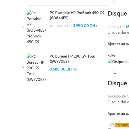
Disque
PC Portable HP ProBook 450 G9
(6Q844ES)
11.990,00
DH
14.988,00
DH
TTC
6
756,00
DH
Disque dur 
Ajouter au p
-8%
PC Bureau HP 290 G9 Tour
(5W7V0ES)
9.588,00
DH
TTC
Disque
1.644,00
DH
Disque dur 
Ajouter au p
-8%
En rupt