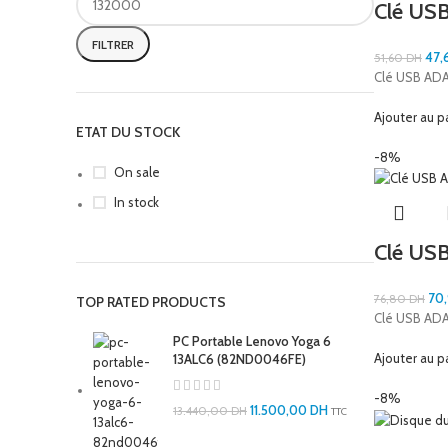
Clé US
FILTRER
47,
51,60
DH
Clé USB AD
Ajouter au p
ETAT DU STOCK
-8%
On sale
In stock
Clé US
70
76,80
DH
TOP RATED PRODUCTS
Clé USB AD
PC Portable Lenovo Yoga 6
Ajouter au p
13ALC6 (82ND0046FE)
-8%
11.500,00
DH
13.440,00
DH
TTC