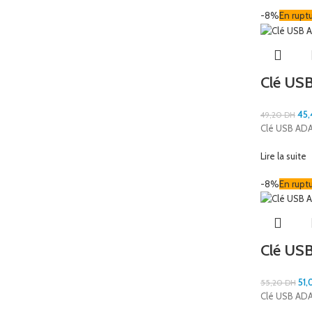
-8%
En rupt
Clé US
45
49,20
DH
Clé USB AD
Lire la suite
-8%
En rupt
Clé US
51
55,20
DH
Clé USB AD