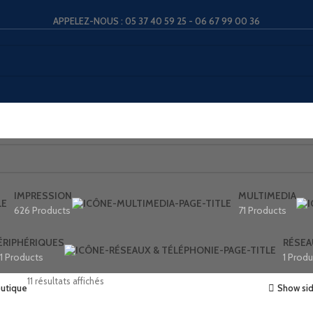
APPELEZ-NOUS : 05 37 40 59 25 - 06 67 99 00 36
IMPRESSION
MULTIMEDIA
626 Products
71 Products
ÉRIPHÉRIQUES
RÉSEA
61 Products
1 Produ
11 résultats affichés
Show si
utique