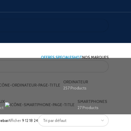
OFFRES SPECIALES
HOT
NOS MARQUES
ORDINATEUR
257 Products
UX
SMARTPHONES
ct
27 Products
debar
Afficher
9
12
18
24