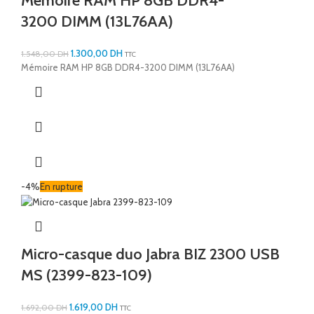
Mémoire RAM HP 8GB DDR4-
3200 DIMM (13L76AA)
1.300,00
DH
1.548,00
DH
TTC
Mémoire RAM HP 8GB DDR4-3200 DIMM (13L76AA)
-4%
En rupture
Micro-casque duo Jabra BIZ 2300 USB
MS (2399-823-109)
1.619,00
DH
1.692,00
DH
TTC