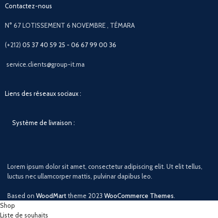
Contactez-nous
N° 67 LOTISSEMENT 6 NOVEMBRE , TÉMARA
(+212)
05 37 40 59 25 - 06 67 99 00 36
service.clients@group-it.ma
Liens des réseaux sociaux :
Système de livraison :
Lorem ipsum dolor sit amet, consectetur adipiscing elit. Ut elit tellus,
luctus nec ullamcorper mattis, pulvinar dapibus leo.
Based on
WoodMart
theme
2023
WooCommerce Themes
.
Shop
Liste de souhaits