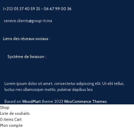
(+212)
05 37 40 59 25 - 06 67 99 00 36
service.clients@group-it.ma
Liens des réseaux sociaux :
Système de livraison :
Lorem ipsum dolor sit amet, consectetur adipiscing elit. Ut elit tellus,
luctus nec ullamcorper mattis, pulvinar dapibus leo.
Based on
WoodMart
theme
2023
WooCommerce Themes
.
Shop
Liste de souhaits
0
items
Cart
Mon compte