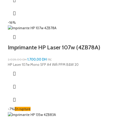
-16%
Imprimante HP Laser 107w (4ZB78A)
1.700,00
DH
2.028,00
DH
TTC
HP Laser 107w Mono SFP A4 Wifi PPM B&W 20
-7%
En rupture