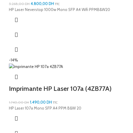
4.800,00
DH
5.268,00
DH
TTC
HP Laser Neverstop 1000w Mono SFP A4 Wifi PPMB&W20
-14%
Imprimante HP Laser 107a (4ZB77A)
1.490,00
DH
1.740,00
DH
TTC
HP Laser 107a Mono SFP A4 PPM B&W 20