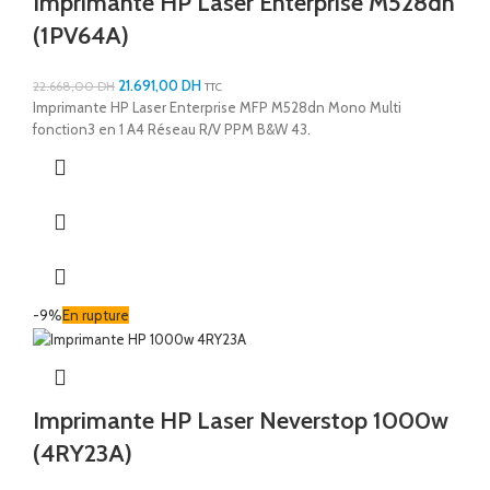
Imprimante HP Laser Enterprise M528dn
(1PV64A)
21.691,00
DH
22.668,00
DH
TTC
Imprimante HP Laser Enterprise MFP M528dn Mono Multi
fonction3 en 1 A4 Réseau R/V PPM B&W 43.
-9%
En rupture
Imprimante HP Laser Neverstop 1000w
(4RY23A)