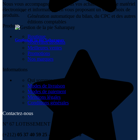
Nous vous accompagnons dans tous vos achats en ligne de matériel
électronique et informatique en vous proposant un vaste choix de
produits.
Génération automatique du bilan, du CPC et des autres
éditions comptables
Produits
Boutique
Gestion de la pie Saharapay
Nouveaux produits
Meilleures ventes
Promotions
Nos marques
Informations
Qui sommes-nous
Modes de livraison
Modes de paiement
Mentions légales
Conditions générales
Contactez-nous
N° 67 LOTISSEMENT 6 NOVEMBRE , TÉMARA
(+212)
05 37 40 59 25 - 06 67 99 00 36