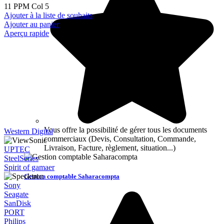
11 PPM Col 5
Ajouter à la liste de souhaits
Ajouter au panier
Aperçu rapide
Vous offre la possibilité de gérer tous les documents
Western Digital
commerciaux (Devis, Consultation, Commande,
Livraison, Facture, règlement, situation...)
UPTEC
SteelSeries
Spirit of gamaer
Gestion comptable Saharacompta
Sony
Seagate
SanDisk
PORT
Philips