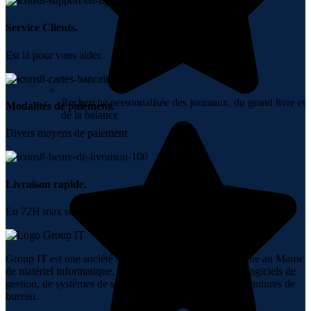
Service Clients.
Est là pour vous aider.
Recherche personnalisée des journaux, du grand livre et
Modalités de paiement.
de la balance
Divers moyens de paiement.
Livraison rapide.
En 72H max sur tout le Maroc.
Group IT est une société spécialisée dans la vente en ligne au Maroc
de matériel informatique, de réseaux, de téléphonie, de logiciels de
gestion, de systèmes de sécurité, d’audiovisuel et de fournitures de
bureau.