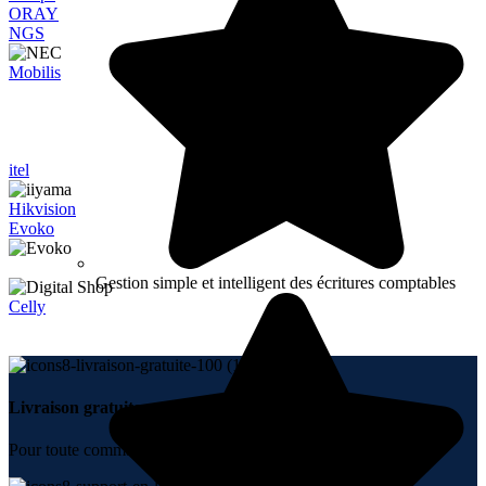
ORAY
NGS
Mobilis
itel
Hikvision
Evoko
Gestion simple et intelligent des écritures comptables
Celly
Livraison gratuite.
Pour toute commande + 10000 DH.