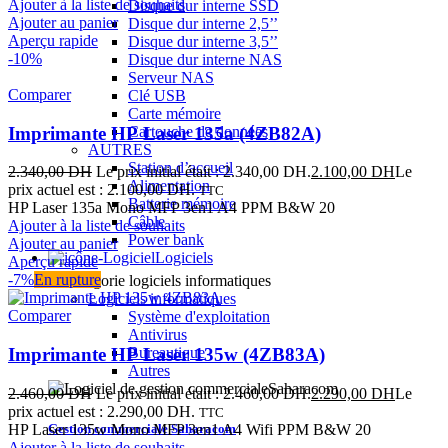
Ajouter à la liste de souhaits
Disque dur interne SSD
Ajouter au panier
Disque dur interne 2,5’’
Aperçu rapide
Disque dur interne 3,5’’
-10%
Disque dur interne NAS
Serveur NAS
Comparer
Clé USB
Carte mémoire
Imprimante HP Laser 135a (4ZB82A)
Cartouche de données
AUTRES
Station d’accueil
2.340,00
DH
Le prix initial était : 2.340,00 DH.
2.100,00
DH
Le
Alimentation
prix actuel est : 2.100,00 DH.
TTC
Batterie mémoire
HP Laser 135a Mono MFP 3en1 A4 PPM B&W 20
Câble
Ajouter à la liste de souhaits
Power bank
Ajouter au panier
Logiciels
Aperçu rapide
-7%
En rupture
Logiciels informatiques
Comparer
Système d'exploitation
Antivirus
Imprimante HP Laser 135w (4ZB83A)
Bureautique
Autres
2.460,00
DH
Le prix initial était : 2.460,00 DH.
2.290,00
DH
Le
prix actuel est : 2.290,00 DH.
TTC
Gestion commerciale Saharacom
HP Laser 135w Mono MFP 3en1 A4 Wifi PPM B&W 20
Ajouter à la liste de souhaits