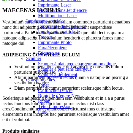
Imprimante Laser
MAECENAS IACULIS
Multifonctions Jet d’encre
Multifonctions Laser
Imprimante spéciale
Vestibulum curae torquent diam diam commodo parturient penatibus
Imprimante de tickets
Hot
nunc dui adipiscing convallis bulum parturient suspendisse
Imprimante matricielle
parturient a.Parturient in parturient scelerisque nibh lectus quam a
Traceur
natoque adipiscing a vestibulum hendrerit et pharetra fames nunc
Imprimante Photo
natoque dui.
Fax/télécopieur
Etiqueteuse
ADIPISCING CONVALLIS BULUM
Scanner
Scanner à plat avec chargeur automatique
Vestibulum penatibus nunc dui adipiscing convallis bulum
Scanner à plat sans chargeur
parturient suspendisse.
Scanner à défilement
Abitur parturient praesent lectus quam a natoque adipiscing a
Consommables
vestibulum hendre.
Toner
Diam parturient dictumst parturient scelerisque nibh lectus.
Cartouche d’encre
Bouteille d’encre
New
Scelerisque adipiscing bibendum sem vestibulum et in a a a purus
Ruban
lectus faucibus lobortis tincidunt purus lectus nisl class
Tête d’impression
eros.Condimentum a et ullamcorper dictumst mus et tristique
Papier
elementum nam inceptos hac parturient scelerisque vestibulum amet
elit ut volutpat.
Produits similaires