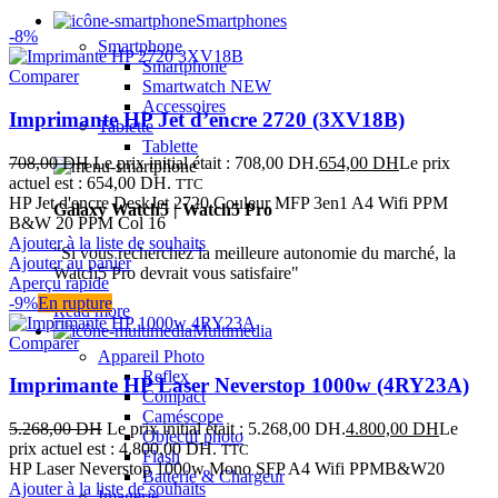
Smartphones
-8%
Smartphone
Smartphone
Comparer
Smartwatch
NEW
Accessoires
Imprimante HP Jet d’encre 2720 (3XV18B)
Tablette
Tablette
708,00
DH
Le prix initial était : 708,00 DH.
654,00
DH
Le prix
actuel est : 654,00 DH.
TTC
HP Jet d'encre DeskJet 2720 Couleur MFP 3en1 A4 Wifi PPM
Galaxy Watch5 | Watch5 Pro
B&W 20 PPM Col 16
Ajouter à la liste de souhaits
"Si vous recherchez la meilleure autonomie du marché, la
Ajouter au panier
Watch5 Pro devrait vous satisfaire"
Aperçu rapide
-9%
En rupture
Read more
Multimedia
Comparer
Appareil Photo
Reflex
Imprimante HP Laser Neverstop 1000w (4RY23A)
Compact
Caméscope
5.268,00
DH
Le prix initial était : 5.268,00 DH.
4.800,00
DH
Le
Objectif photo
prix actuel est : 4.800,00 DH.
TTC
Flash
HP Laser Neverstop 1000w Mono SFP A4 Wifi PPMB&W20
Batterie & Chargeur
Ajouter à la liste de souhaits
Imagerie