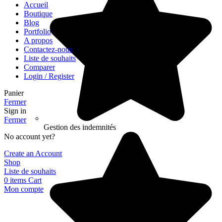
Accueil
Boutique
Blog
Portfolio
A propos
Contactez-nous
Liste de souhaits
Comparer
Login / Register
Panier
Fermer
Sign in
Fermer
Gestion des indemnités
No account yet?
Create an Account
Shop
Liste de souhaits
0
items
Cart
Mon compte