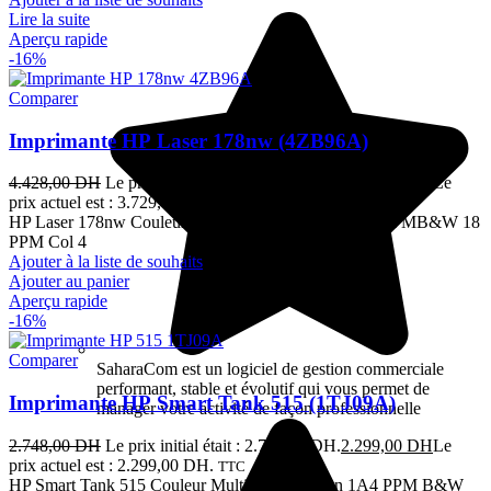
Lire la suite
Aperçu rapide
-16%
Comparer
Imprimante HP Laser 178nw (4ZB96A)
4.428,00
DH
Le prix initial était : 4.428,00 DH.
3.729,00
DH
Le
prix actuel est : 3.729,00 DH.
TTC
HP Laser 178nw Couleur MFP 3en1 A4 Réseau Wifi PPMB&W 18
PPM Col 4
Ajouter à la liste de souhaits
Ajouter au panier
Aperçu rapide
-16%
Comparer
SaharaCom est un logiciel de gestion commerciale
performant, stable et évolutif qui vous permet de
Imprimante HP Smart Tank 515 (1TJ09A)
manager votre activité de façon professionnelle
2.748,00
DH
Le prix initial était : 2.748,00 DH.
2.299,00
DH
Le
prix actuel est : 2.299,00 DH.
TTC
HP Smart Tank 515 Couleur Multi fonction 3 en 1A4 PPM B&W