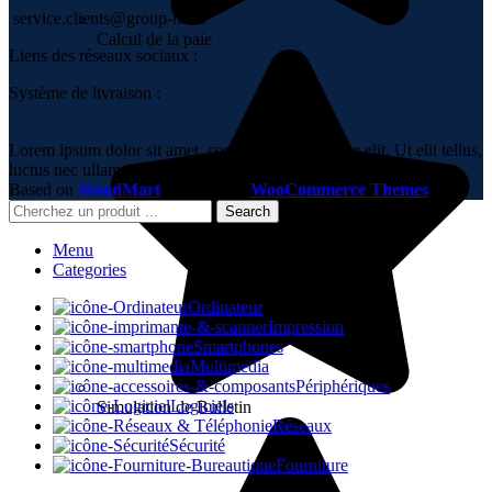
service.clients@group-it.ma
Calcul de la paie
Liens des réseaux sociaux :
Système de livraison :
Lorem ipsum dolor sit amet, consectetur adipiscing elit. Ut elit tellus,
luctus nec ullamcorper mattis, pulvinar dapibus leo.
Based on
WoodMart
theme
2023
WooCommerce Themes
.
Search
Menu
Categories
Ordinateur
Impression
Smartphones
Multimedia
Périphériques
Logiciels
Simulation de Bulletin
Réseaux
Sécurité
Fourniture