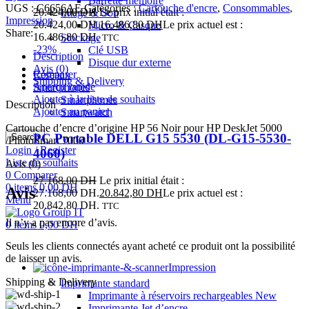
Barrette mémoire
UGS :
C6656AE
Catégories :
Cartouche d'encre
,
Consommables
,
20.424,00
DH
Le prix initial était :
Image & Son
Impression
20.424,00 DH.
16.486,80
DH
Le prix actuel est :
Micro & Casque
Share:
16.486,80 DH.
Stockage
TTC
-23%
Clé USB
Description
Disque dur externe
Avis (0)
Comparer
Réseaux
Shipping & Delivery
Aperçu rapide
Smartphones
Ajouter à la liste de souhaits
Smartphones
Description
Ajouter au panier
Smartwatch
Cartouche d’encre d’origine HP 56 Noir pour HP DeskJet 5000
PC Portable DELL G15 5530 (DL-G15-5530-
Search
/PhotoSmart 7000
Login / Register
4060)
Liste de souhaits
Avis (0)
0
Comparer
27.168,00
DH
Le prix initial était :
0
items
0,00
DH
Avis
27.168,00 DH.
20.842,80
DH
Le prix actuel est :
Menu
20.842,80 DH.
TTC
Il n’y a pas encore d’avis.
0
items
0,00
DH
Seuls les clients connectés ayant acheté ce produit ont la possibilité
de laisser un avis.
Impression
Shipping & Delivery
Imprimante standard
Imprimante à réservoirs rechargeables
New
Imprimante Jet d’encre