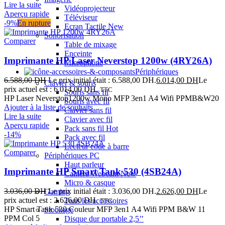
Lire la suite
Vidéoprojecteur
Aperçu rapide
Téléviseur
-9%
En rupture
Ecran Tactile
New
Sonorisation
Comparer
Table de mixage
Enceinte
Imprimante HP Laser Neverstop 1200w (4RY26A)
Microphone
Périphériques
6.588,00
DH
Le prix initial était : 6.588,00 DH.
6.014,00
DH
Le
Clavier & souris
prix actuel est : 6.014,00 DH.
TTC
Souris sans fil
HP Laser Neverstop1200w Mono MFP 3en1 A4 Wifi PPMB&W20
Souris avec fil
Ajouter à la liste de souhaits
Clavier sans fil
Lire la suite
Clavier avec fil
Aperçu rapide
Pack sans fil
Hot
-14%
Pack avec fil
Lecteur code à barre
Comparer
Périphériques PC
Haut parleur
Imprimante HP Smart Tank 530 (4SB24A)
Caméra Webcam
New
Micro & casque
3.036,00
DH
Le prix initial était : 3.036,00 DH.
2.626,00
DH
Le
Gaming
prix actuel est : 2.626,00 DH.
Tous les accessoires
TTC
HP Smart Tank 530 Couleur MFP 3en1 A4 Wifi PPM B&W 11
Stockage
PPM Col 5
Disque dur portable 2,5’’