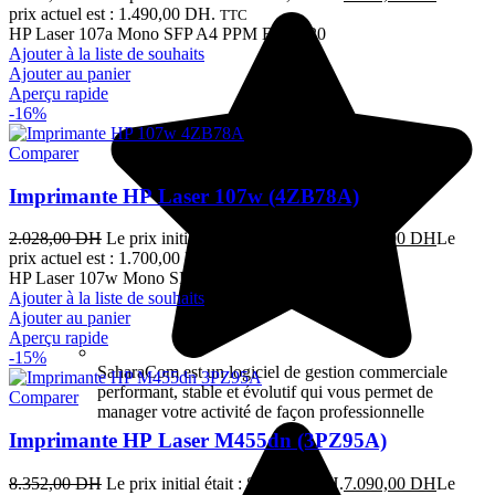
prix actuel est : 1.490,00 DH.
TTC
HP Laser 107a Mono SFP A4 PPM B&W 20
Ajouter à la liste de souhaits
Ajouter au panier
Aperçu rapide
-16%
Comparer
Imprimante HP Laser 107w (4ZB78A)
2.028,00
DH
Le prix initial était : 2.028,00 DH.
1.700,00
DH
Le
prix actuel est : 1.700,00 DH.
TTC
HP Laser 107w Mono SFP A4 Wifi PPM B&W 20
Ajouter à la liste de souhaits
Ajouter au panier
Aperçu rapide
-15%
SaharaCom est un logiciel de gestion commerciale
performant, stable et évolutif qui vous permet de
Comparer
manager votre activité de façon professionnelle
Imprimante HP Laser M455dn (3PZ95A)
8.352,00
DH
Le prix initial était : 8.352,00 DH.
7.090,00
DH
Le