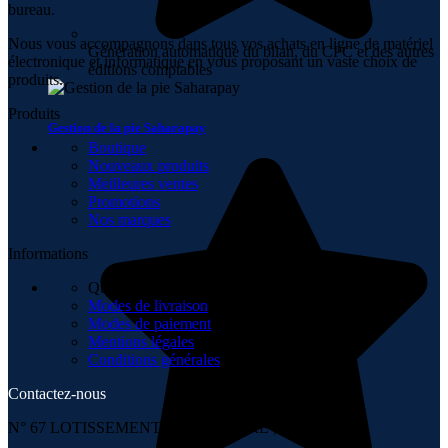
bureau.
Nous vous accompagnons dans tous vos achats en ligne de matériel
Génération automatique du bilan, du CPC et des autres
électronique et informatique en vous proposant un vaste choix de
éditions comptables
produits.
Produits
Gestion de la pie Saharapay
Boutique
Nouveaux produits
Meilleures ventes
Promotions
Nos marques
Informations
Qui sommes-nous
Modes de livraison
Modes de paiement
Mentions légales
Conditions générales
Contactez-nous
N° 67 LOTISSEMENT 6 NOVEMBRE , TÉMARA