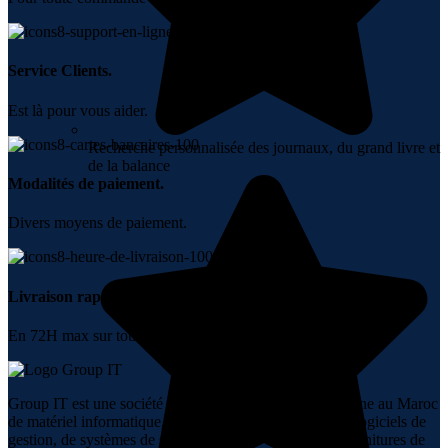
Service Clients.
Est là pour vous aider.
Recherche personnalisée des journaux, du grand livre et
de la balance
Modalités de paiement.
Divers moyens de paiement.
Livraison rapide.
En 72H max sur tout le Maroc.
Group IT est une société spécialisée dans la vente en ligne au Maroc
de matériel informatique, de réseaux, de téléphonie, de logiciels de
gestion, de systèmes de sécurité, d’audiovisuel et de fournitures de