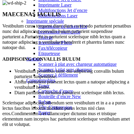
Imprimante Laser
Multifonctions Jet d’encre
MAECENAS IACULIS
Multifonctions Laser
Imprimante spéciale
Vestibulum curae torquent diam diam commodo parturient penatibus
Imprimante de tickets
Hot
nunc dui adipiscing convallis bulum parturient suspendisse
Imprimante matricielle
parturient a.Parturient in parturient scelerisque nibh lectus quam a
Traceur
natoque adipiscing a vestibulum hendrerit et pharetra fames nunc
Imprimante Photo
natoque dui.
Fax/télécopieur
Etiqueteuse
Scanner
ADIPISCING CONVALLIS BULUM
Scanner à plat avec chargeur automatique
Scanner à plat sans chargeur
Vestibulum penatibus nunc dui adipiscing convallis bulum
Scanner à défilement
parturient suspendisse.
Consommables
Abitur parturient praesent lectus quam a natoque adipiscing a
Toner
vestibulum hendre.
Cartouche d’encre
Diam parturient dictumst parturient scelerisque nibh lectus.
Bouteille d’encre
New
Ruban
Scelerisque adipiscing bibendum sem vestibulum et in a a a purus
Tête d’impression
lectus faucibus lobortis tincidunt purus lectus nisl class
Papier
eros.Condimentum a et ullamcorper dictumst mus et tristique
elementum nam inceptos hac parturient scelerisque vestibulum amet
elit ut volutpat.