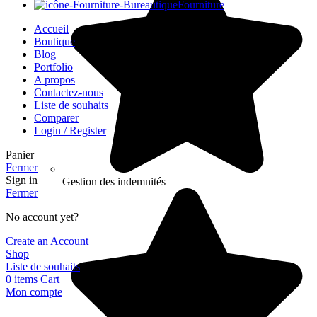
Fourniture
Accueil
Boutique
Blog
Portfolio
A propos
Contactez-nous
Liste de souhaits
Comparer
Login / Register
Panier
Fermer
Sign in
Gestion des indemnités
Fermer
No account yet?
Create an Account
Shop
Liste de souhaits
0
items
Cart
Mon compte