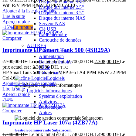
Disque dur interne SSD
Wifi R/V PPM B&W 20 PPM Col 10
Disque dur interne 2,5’’
Ajouter à la liste de souhaits
Disque dur interne 3,5’’
Lire la suite
Disque dur interne NAS
Aperçu rapide
Serveur NAS
-15%
En rupture
Clé USB
Carte mémoire
Comparer
Cartouche de données
AUTRES
Imprimante HP Smart Tank 500 (4SR29A)
Station d’accueil
Alimentation
2.700,00
DH
Le prix initial était : 2.700,00 DH.
2.308,00
DH
Le
Batterie mémoire
prix actuel est : 2.308,00 DH.
Câble
TTC
HP Smart Tank 500 Couleur MFP 3en1 A4 PPM B&W 22 PPM
Power bank
Col 16
Logiciels
Ajouter à la liste de souhaits
Lire la suite
Logiciels informatiques
Aperçu rapide
Système d'exploitation
-14%
Antivirus
Bureautique
Comparer
Autres
Imprimante HP Laser 107a (4ZB77A)
Gestion commerciale Saharacom
1.740,00
DH
Le prix initial était : 1.740,00 DH.
1.490,00
DH
Le