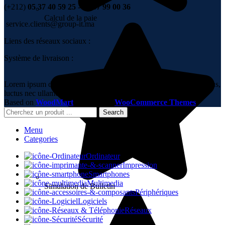
(+212)
05 37 40 59 25 - 06 67 99 00 36
Calcul de la paie
service.clients@group-it.ma
Liens des réseaux sociaux :
Système de livraison :
Lorem ipsum dolor sit amet, consectetur adipiscing elit. Ut elit tellus,
luctus nec ullamcorper mattis, pulvinar dapibus leo.
Based on
WoodMart
theme
2023
WooCommerce Themes
.
Search
Menu
Categories
Ordinateur
Impression
Smartphones
Multimedia
Simulation de Bulletin
Périphériques
Logiciels
Réseaux
Sécurité