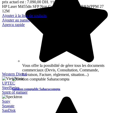
prix actuel est : 7.090,00 DH.
TTC
HP Laser M455dn SFP Non Couleur A4 Non 27 B&WPPM 27
12M
Ajouter à la liste de souhaits
Ajouter au panier
Aperçu rapide
Vous offre la possibilité de gérer tous les documents
commerciaux (Devis, Consultation, Commande,
Western Digital
Livraison, Facture, règlement, situation...)
UPTEC
SteelSeries
Gestion comptable Saharacompta
Spirit of gamaer
Sony
Seagate
SanDisk