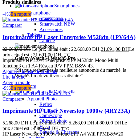
Produits similaires
Smartphones
Smartphone
-4%
En rupture
Smartphone
Smartwatch
NEW
Comparer
Accessoires
Tablette
Imprimante HP Laser Enterprise M528dn (1PV64A)
Tablette
22.668,00
DH
Le prix initial était : 22.668,00 DH.
21.691,00
DH
Le
prix actuel est : 21.691,00 DH.
TTC
Galaxy Watch5 | Watch5 Pro
Imprimante HP Laser Enterprise MFP M528dn Mono Multi
fonction3 en 1 A4 Réseau R/V PPM B&W 43.
"Si vous recherchez la meilleure autonomie du marché, la
Ajouter à la liste de souhaits
Watch5 Pro devrait vous satisfaire"
Lire la suite
Aperçu rapide
Read more
-9%
En rupture
Multimedia
Appareil Photo
Comparer
Reflex
Compact
Imprimante HP Laser Neverstop 1000w (4RY23A)
Caméscope
Objectif photo
5.268,00
DH
Le prix initial était : 5.268,00 DH.
4.800,00
DH
Le
Flash
prix actuel est : 4.800,00 DH.
TTC
Batterie & Chargeur
HP Laser Neverstop 1000w Mono SFP A4 Wifi PPMB&W20
Imagerie