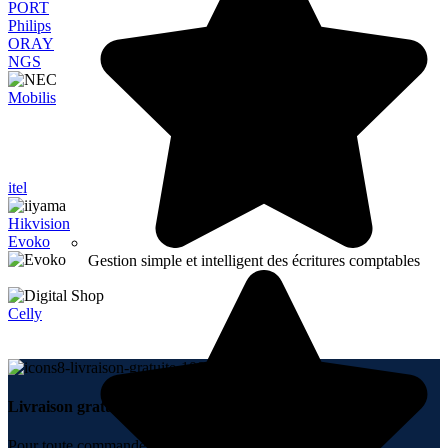
PORT
Philips
ORAY
NGS
Mobilis
itel
Hikvision
Evoko
Gestion simple et intelligent des écritures comptables
Celly
Livraison gratuite.
Pour toute commande + 10000 DH.