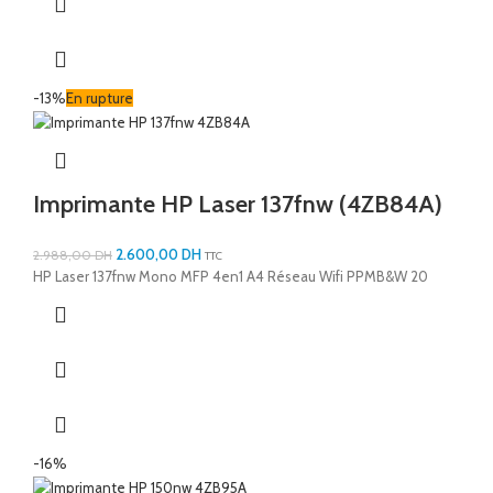
-13%
En rupture
Imprimante HP Laser 137fnw (4ZB84A)
2.600,00
DH
2.988,00
DH
TTC
HP Laser 137fnw Mono MFP 4en1 A4 Réseau Wifi PPMB&W 20
-16%