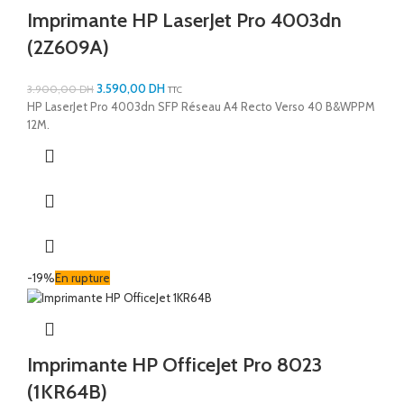
Imprimante HP LaserJet Pro 4003dn
(2Z609A)
3.590,00
DH
3.900,00
DH
TTC
HP LaserJet Pro 4003dn SFP Réseau A4 Recto Verso 40 B&WPPM
12M.
-19%
En rupture
Imprimante HP OfficeJet Pro 8023
(1KR64B)