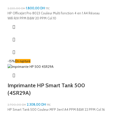
1.800,00
DH
2.220,00
DH
TTC
HP OfficeJet Pro 8023 Couleur Multi fonction 4 en 1 A4 Réseau
Wifi R/V PPM B&W 20 PPM Col 10
-15%
En rupture
Imprimante HP Smart Tank 500
(4SR29A)
2.308,00
DH
2.700,00
DH
TTC
HP Smart Tank 500 Couleur MFP 3en1 A4 PPM B&W 22 PPM Col 16