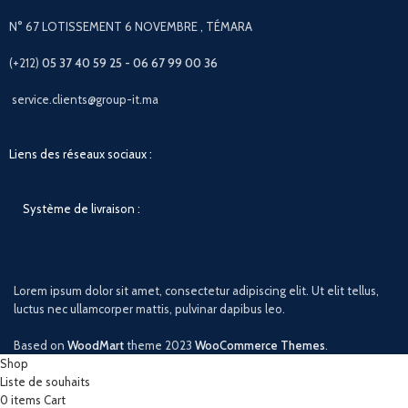
N° 67 LOTISSEMENT 6 NOVEMBRE , TÉMARA
(+212)
05 37 40 59 25 - 06 67 99 00 36
service.clients@group-it.ma
Liens des réseaux sociaux :
Système de livraison :
Lorem ipsum dolor sit amet, consectetur adipiscing elit. Ut elit tellus,
luctus nec ullamcorper mattis, pulvinar dapibus leo.
Based on
WoodMart
theme
2023
WooCommerce Themes
.
Shop
Liste de souhaits
0
items
Cart