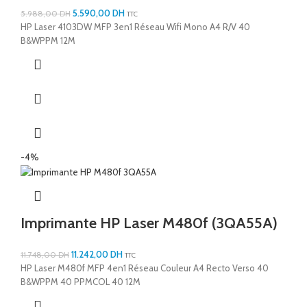
5.590,00
DH
5.988,00
DH
TTC
HP Laser 4103DW MFP 3en1 Réseau Wifi Mono A4 R/V 40
B&WPPM 12M
-4%
Imprimante HP Laser M480f (3QA55A)
11.242,00
DH
11.748,00
DH
TTC
HP Laser M480f MFP 4en1 Réseau Couleur A4 Recto Verso 40
B&WPPM 40 PPMCOL 40 12M