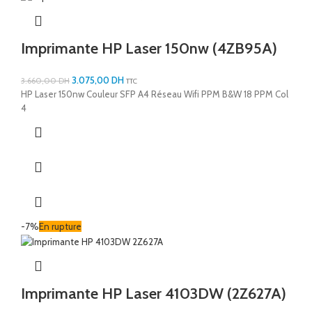
Imprimante HP Laser 150nw (4ZB95A)
3.075,00
DH
3.660,00
DH
TTC
HP Laser 150nw Couleur SFP A4 Réseau Wifi PPM B&W 18 PPM Col
4
-7%
En rupture
Imprimante HP Laser 4103DW (2Z627A)