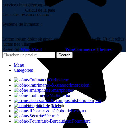
service.clients@group-it.ma
Calcul de la paie
Liens des réseaux sociaux :
Système de livraison :
Lorem ipsum dolor sit amet, consectetur adipiscing elit. Ut elit tellus,
luctus nec ullamcorper mattis, pulvinar dapibus leo.
Based on
WoodMart
theme
2023
WooCommerce Themes
.
Search
Menu
Categories
Ordinateur
Impression
Smartphones
Multimedia
Périphériques
Logiciels
Simulation de Bulletin
Réseaux
Sécurité
Fourniture