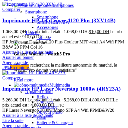
Smartphones
Comparer
Smartphone
Smartphone
Imprimante HP Jet d’encre 4120 Plus (3XV14B)
Smartwatch
NEW
Accessoires
1.068,00
DH
Le prix initial était : 1.068,00 DH.
910,00
DH
Le prix
Tablette
actuel est : 910,00 DH.
TTC
Tablette
HP Jet d'encre DeskJet 4120 Plus Couleur MFP 4en1 A4 Wifi PPM
B&W 20 PPM Col 16
Ajouter à la liste de souhaits
Galaxy Watch5 | Watch5 Pro
Ajouter au panier
Aperçu rapide
"Si vous recherchez la meilleure autonomie du marché, la
-9%
En rupture
Watch5 Pro devrait vous satisfaire"
Comparer
Read more
Multimedia
Imprimante HP Laser Neverstop 1000w (4RY23A)
Appareil Photo
Reflex
5.268,00
DH
Le prix initial était : 5.268,00 DH.
4.800,00
DH
Le
Compact
prix actuel est : 4.800,00 DH.
TTC
Caméscope
HP Laser Neverstop 1000w Mono SFP A4 Wifi PPMB&W20
Objectif photo
Ajouter à la liste de souhaits
Flash
Lire la suite
Batterie & Chargeur
Aperçu rapide
Imagerie