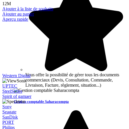
12M
Ajouter à la liste de souhaits
Ajouter au panier
Aperçu rapide
Vous offre la possibilité de gérer tous les documents
Western Digital
commerciaux (Devis, Consultation, Commande,
Livraison, Facture, règlement, situation...)
UPTEC
SteelSeries
Spirit of gamaer
Gestion comptable Saharacompta
Sony
Seagate
SanDisk
PORT
Philips