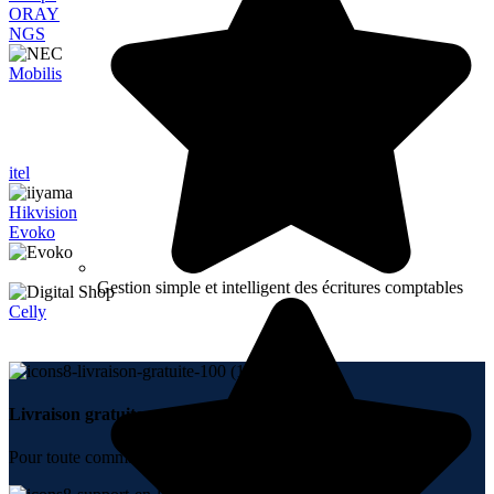
ORAY
NGS
Mobilis
itel
Hikvision
Evoko
Gestion simple et intelligent des écritures comptables
Celly
Livraison gratuite.
Pour toute commande + 10000 DH.