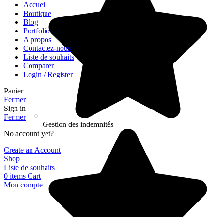
Accueil
Boutique
Blog
Portfolio
A propos
Contactez-nous
Liste de souhaits
Comparer
Login / Register
Panier
Fermer
Sign in
Fermer
Gestion des indemnités
No account yet?
Create an Account
Shop
Liste de souhaits
0
items
Cart
Mon compte