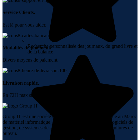
Service Clients.
Est là pour vous aider.
Recherche personnalisée des journaux, du grand livre et
Modalités de paiement.
de la balance
Divers moyens de paiement.
Livraison rapide.
En 72H max sur tout le Maroc.
Group IT est une société spécialisée dans la vente en ligne au Maroc
de matériel informatique, de réseaux, de téléphonie, de logiciels de
gestion, de systèmes de sécurité, d’audiovisuel et de fournitures de
bureau.