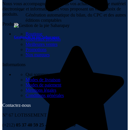
Nous vous accompagnons dans tous vos achats en ligne de matériel
électronique et informatique en vous proposant un vaste choix de
produits.
Génération automatique du bilan, du CPC et des autres
éditions comptables
Produits
Boutique
Gestion de la pie Saharapay
Nouveaux produits
Meilleures ventes
Promotions
Nos marques
Informations
Qui sommes-nous
Modes de livraison
Modes de paiement
Mentions légales
Conditions générales
Contactez-nous
N° 67 LOTISSEMENT 6 NOVEMBRE , TÉMARA
(+212)
05 37 40 59 25 - 06 67 99 00 36