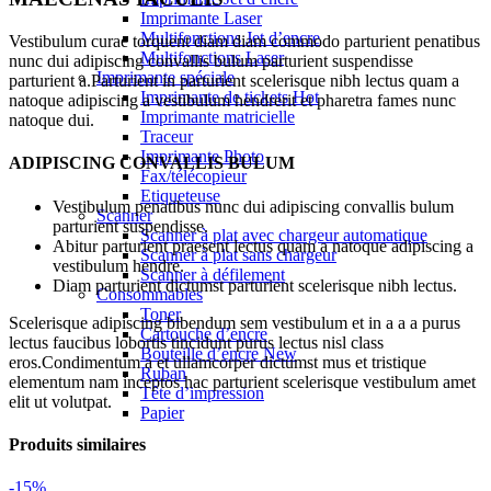
Imprimante Laser
Multifonctions Jet d’encre
Vestibulum curae torquent diam diam commodo parturient penatibus
Multifonctions Laser
nunc dui adipiscing convallis bulum parturient suspendisse
Imprimante spéciale
parturient a.Parturient in parturient scelerisque nibh lectus quam a
Imprimante de tickets
Hot
natoque adipiscing a vestibulum hendrerit et pharetra fames nunc
Imprimante matricielle
natoque dui.
Traceur
Imprimante Photo
ADIPISCING CONVALLIS BULUM
Fax/télécopieur
Etiqueteuse
Vestibulum penatibus nunc dui adipiscing convallis bulum
Scanner
parturient suspendisse.
Scanner à plat avec chargeur automatique
Abitur parturient praesent lectus quam a natoque adipiscing a
Scanner à plat sans chargeur
vestibulum hendre.
Scanner à défilement
Diam parturient dictumst parturient scelerisque nibh lectus.
Consommables
Toner
Scelerisque adipiscing bibendum sem vestibulum et in a a a purus
Cartouche d’encre
lectus faucibus lobortis tincidunt purus lectus nisl class
Bouteille d’encre
New
eros.Condimentum a et ullamcorper dictumst mus et tristique
Ruban
elementum nam inceptos hac parturient scelerisque vestibulum amet
Tête d’impression
elit ut volutpat.
Papier
Produits similaires
-15%