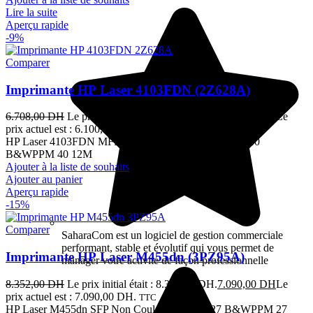
Lire la suite
Aperçu rapide
-9%
Comparer
Imprimante HP Laser 4103FDN (2Z628A)
6.708,00
DH
Le prix initial était : 6.708,00 DH.
6.100,00
DH
Le
prix actuel est : 6.100,00 DH.
TTC
HP Laser 4103FDN MFP 4en1 Réseau Mono A4 R/V 40
B&WPPM 40 12M
Ajouter à la liste de souhaits
Ajouter au panier
Aperçu rapide
-15%
Comparer
SaharaCom est un logiciel de gestion commerciale
performant, stable et évolutif qui vous permet de
Imprimante HP Laser M455dn (3PZ95A)
manager votre activité de façon professionnelle
8.352,00
DH
Le prix initial était : 8.352,00 DH.
7.090,00
DH
Le
prix actuel est : 7.090,00 DH.
TTC
HP Laser M455dn SFP Non Couleur A4 Non 27 B&WPPM 27