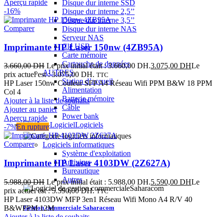
Aperçu rapide
Disque dur interne SSD
-16%
Disque dur interne 2,5’’
Disque dur interne 3,5’’
Comparer
Disque dur interne NAS
Serveur NAS
Imprimante HP Laser 150nw (4ZB95A)
Clé USB
Carte mémoire
Cartouche de données
3.660,00
DH
Le prix initial était : 3.660,00 DH.
3.075,00
DH
Le
AUTRES
prix actuel est : 3.075,00 DH.
TTC
Station d’accueil
HP Laser 150nw Couleur SFP A4 Réseau Wifi PPM B&W 18 PPM
Alimentation
Col 4
Batterie mémoire
Ajouter à la liste de souhaits
Câble
Ajouter au panier
Power bank
Aperçu rapide
Logiciels
-7%
En rupture
Comparer
Logiciels informatiques
Système d'exploitation
Imprimante HP Laser 4103DW (2Z627A)
Antivirus
Bureautique
Autres
5.988,00
DH
Le prix initial était : 5.988,00 DH.
5.590,00
DH
Le
prix actuel est : 5.590,00 DH.
TTC
HP Laser 4103DW MFP 3en1 Réseau Wifi Mono A4 R/V 40
Gestion commerciale Saharacom
B&WPPM 12M
Ajouter à la liste de souhaits