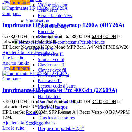
-9%
En rupture
Vidéoprojecteur
Téléviseur
Comparer
Ecran Tactile
New
Sonorisation
Imprimante HP Laser Neverstop 1200w (4RY26A)
Table de mixage
Enceinte
6.588,00
DH
Le prix initial était : 6.588,00 DH.
6.014,00
DH
Le
Microphone
prix actuel est : 6.014,00 DH.
Périphériques
TTC
HP Laser Neverstop1200w Mono MFP 3en1 A4 Wifi PPMB&W20
Clavier & souris
Ajouter à la liste de souhaits
Souris sans fil
Lire la suite
Souris avec fil
Aperçu rapide
Clavier sans fil
-8%
En rupture
Clavier avec fil
Pack sans fil
Hot
Comparer
Pack avec fil
Lecteur code à barre
Imprimante HP LaserJet Pro 4003dn (2Z609A)
Périphériques PC
Haut parleur
3.900,00
DH
Le prix initial était : 3.900,00 DH.
3.590,00
DH
Le
Caméra Webcam
New
prix actuel est : 3.590,00 DH.
Micro & casque
TTC
HP LaserJet Pro 4003dn SFP Réseau A4 Recto Verso 40 B&WPPM
Gaming
12M.
Tous les accessoires
Ajouter à la liste de souhaits
Stockage
Lire la suite
Disque dur portable 2,5’’