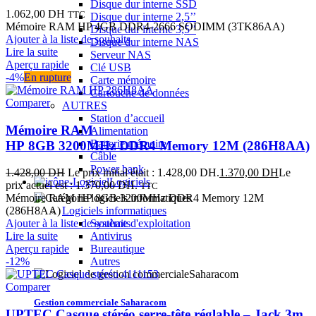
Disque dur interne SSD
1.062,00
DH
TTC
Disque dur interne 2,5’’
Mémoire RAM HP 4GB DDR4-2666 SODIMM (3TK86AA)
Disque dur interne 3,5’’
Ajouter à la liste de souhaits
Disque dur interne NAS
Lire la suite
Serveur NAS
Aperçu rapide
Clé USB
-4%
En rupture
Carte mémoire
Cartouche de données
Comparer
AUTRES
Station d’accueil
Mémoire RAM
Alimentation
Batterie mémoire
HP 8GB 3200MHz DDR4 Memory 12M (286H8AA)
Câble
Power bank
1.428,00
DH
Le prix initial était : 1.428,00 DH.
1.370,00
DH
Le
Logiciels
prix actuel est : 1.370,00 DH.
TTC
Mémoire RAM HP 8GB 3200MHz DDR4 Memory 12M
(286H8AA)
Logiciels informatiques
Ajouter à la liste de souhaits
Système d'exploitation
Lire la suite
Antivirus
Aperçu rapide
Bureautique
-12%
Autres
Comparer
Gestion commerciale Saharacom
UPTEC Casque stéréo serre-tête réglable – Jack 3m