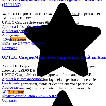
(4111153)
34,00
DH
Le prix initial était : 34,00 DH.
30,00
DH
Le prix actuel
est : 30,00 DH.
TTC
UPTEC Casque stéréo serre-tête réglable - Jack 3m
Ajouter à la liste de souhaits
Ajouter au panier
Aperçu rapide
-10%
En rupture
Comparer
UPTEC Casque/Micro avec suppression bruit ambia
265,00
DH
Le prix initial était : 265,00 DH.
238,00
DH
Le prix
actuel est : 238,00 DH.
TTC
UPTEC Casque/Micro avec suppression bruit ambiant USB
Ajouter à la liste de souhaits
SaharaCom est un logiciel de gestion commerciale
Lire la suite
performant, stable et évolutif qui vous permet de
Aperçu rapide
manager votre activité de façon professionnelle
-4%
En rupture
Comparer