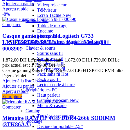
Ajouter au panier
Vidéoprojecteur
Aperçu rapide
Téléviseur
-8%
Ecran Tactile
New
Sonorisation
Comparer
Table de mixage
Enceinte
Casque gaming sans fil Logitech G733
Microphone
Périphériques
LIGHTSPEED RVB ultra-léger – Violet (981-
000890)
Clavier & souris
Souris sans fil
Souris avec fil
1.872,00
DH
Le prix initial était : 1.872,00 DH.
1.729,00
DH
Le
Clavier sans fil
prix actuel est : 1.729,00 DH.
TTC
Clavier avec fil
Casque gaming sans fil Logitech G733 LIGHTSPEED RVB ultra-
Pack sans fil
Hot
léger - Violet
Pack avec fil
Ajouter à la liste de souhaits
Lecteur code à barre
Ajouter au panier
Périphériques PC
Aperçu rapide
Haut parleur
En rupture
Caméra Webcam
New
Micro & casque
Comparer
Gaming
Tous les accessoires
Mémoire RAM HP 4GB DDR4-2666 SODIMM
Stockage
(3TK86AA)
Disque dur portable 2,5’’