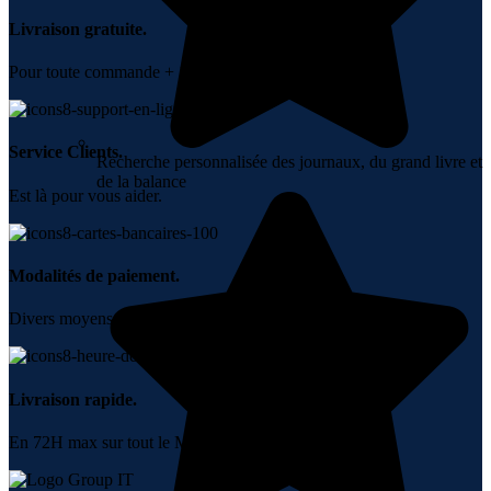
Livraison gratuite.
Pour toute commande + 10000 DH.
Service Clients.
Recherche personnalisée des journaux, du grand livre et
de la balance
Est là pour vous aider.
Modalités de paiement.
Divers moyens de paiement.
Livraison rapide.
En 72H max sur tout le Maroc.