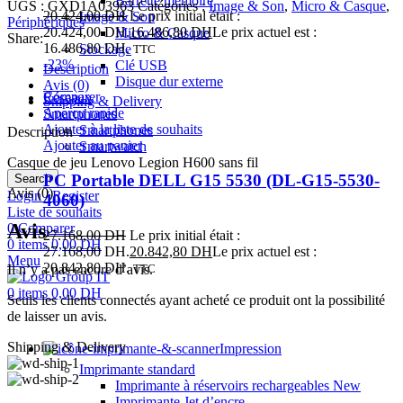
Barrette mémoire
UGS :
GXD1A03963
Catégories :
Image & Son
,
Micro & Casque
,
20.424,00
DH
Le prix initial était :
Image & Son
Périphériques
20.424,00 DH.
16.486,80
DH
Le prix actuel est :
Micro & Casque
Share:
16.486,80 DH.
Stockage
TTC
-23%
Clé USB
Description
Disque dur externe
Avis (0)
Comparer
Réseaux
Shipping & Delivery
Aperçu rapide
Smartphones
Ajouter à la liste de souhaits
Smartphones
Description
Ajouter au panier
Smartwatch
Casque de jeu Lenovo Legion H600 sans fil
PC Portable DELL G15 5530 (DL-G15-5530-
Search
Avis (0)
Login / Register
4060)
Liste de souhaits
Avis
0
Comparer
27.168,00
DH
Le prix initial était :
0
items
0,00
DH
27.168,00 DH.
20.842,80
DH
Le prix actuel est :
Menu
20.842,80 DH.
Il n’y a pas encore d’avis.
TTC
0
items
0,00
DH
Seuls les clients connectés ayant acheté ce produit ont la possibilité
de laisser un avis.
Shipping & Delivery
Impression
Imprimante standard
Imprimante à réservoirs rechargeables
New
Imprimante Jet d’encre