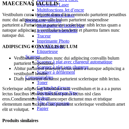
MAECENAS IACULIS
Imprimante Laser
Multifonctions Jet d’encre
Vestibulum curae torquent diam diam commodo parturient penatibus
Multifonctions Laser
nunc dui adipiscing convallis bulum parturient suspendisse
Imprimante spéciale
parturient a.Parturient in parturient scelerisque nibh lectus quam a
Imprimante de tickets
Hot
natoque adipiscing a vestibulum hendrerit et pharetra fames nunc
Imprimante matricielle
natoque dui.
Traceur
Imprimante Photo
Fax/télécopieur
ADIPISCING CONVALLIS BULUM
Etiqueteuse
Scanner
Vestibulum penatibus nunc dui adipiscing convallis bulum
Scanner à plat avec chargeur automatique
parturient suspendisse.
Scanner à plat sans chargeur
Abitur parturient praesent lectus quam a natoque adipiscing a
Scanner à défilement
vestibulum hendre.
Consommables
Diam parturient dictumst parturient scelerisque nibh lectus.
Toner
Cartouche d’encre
Scelerisque adipiscing bibendum sem vestibulum et in a a a purus
Bouteille d’encre
New
lectus faucibus lobortis tincidunt purus lectus nisl class
Ruban
eros.Condimentum a et ullamcorper dictumst mus et tristique
Tête d’impression
elementum nam inceptos hac parturient scelerisque vestibulum amet
Papier
elit ut volutpat.
Produits similaires