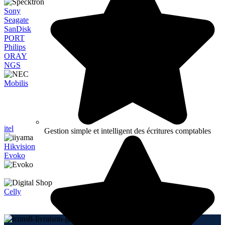
Sony
Seagate
SanDisk
PORT
Philips
ORAY
NGS
Mobilis
itel
Gestion simple et intelligent des écritures comptables
Hikvision
Evoko
Celly