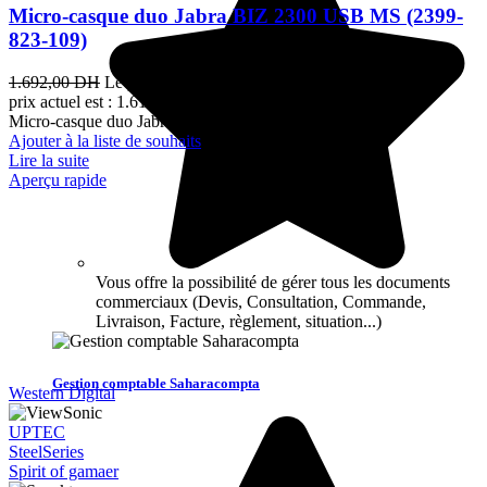
Micro-casque duo Jabra BIZ 2300 USB MS (2399-
823-109)
1.692,00
DH
Le prix initial était : 1.692,00 DH.
1.619,00
DH
Le
prix actuel est : 1.619,00 DH.
TTC
Micro-casque duo Jabra BIZ 2300 USB MS
Ajouter à la liste de souhaits
Lire la suite
Aperçu rapide
Vous offre la possibilité de gérer tous les documents
commerciaux (Devis, Consultation, Commande,
Livraison, Facture, règlement, situation...)
Gestion comptable Saharacompta
Western Digital
UPTEC
SteelSeries
Spirit of gamaer