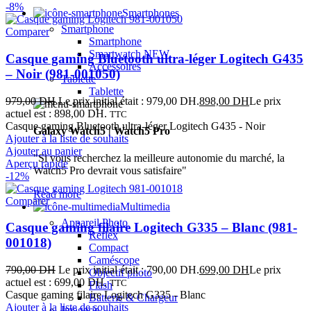
-8%
Smartphones
Smartphone
Comparer
Smartphone
Smartwatch
NEW
Casque gaming Bluetooth ultra-léger Logitech G435
Accessoires
– Noir (981-001050)
Tablette
Tablette
979,00
DH
Le prix initial était : 979,00 DH.
898,00
DH
Le prix
actuel est : 898,00 DH.
TTC
Casque gaming Bluetooth ultra-léger Logitech G435 - Noir
Galaxy Watch5 | Watch5 Pro
Ajouter à la liste de souhaits
Ajouter au panier
"Si vous recherchez la meilleure autonomie du marché, la
Aperçu rapide
Watch5 Pro devrait vous satisfaire"
-12%
Read more
Comparer
Multimedia
Appareil Photo
Casque gaming filaire Logitech G335 – Blanc (981-
Reflex
001018)
Compact
Caméscope
790,00
DH
Le prix initial était : 790,00 DH.
699,00
DH
Le prix
Objectif photo
actuel est : 699,00 DH.
TTC
Flash
Casque gaming filaire Logitech G335 - Blanc
Batterie & Chargeur
Ajouter à la liste de souhaits
Imagerie