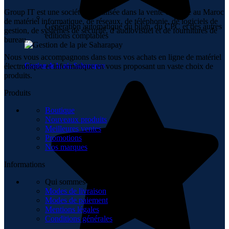
Group IT est une société spécialisée dans la vente en ligne au Maroc
de matériel informatique, de réseaux, de téléphonie, de logiciels de
Génération automatique du bilan, du CPC et des autres
gestion, de systèmes de sécurité, d’audiovisuel et de fournitures de
éditions comptables
bureau.
Nous vous accompagnons dans tous vos achats en ligne de matériel
Gestion de la pie Saharapay
électronique et informatique en vous proposant un vaste choix de
produits.
Produits
Boutique
Nouveaux produits
Meilleures ventes
Promotions
Nos marques
Informations
Qui sommes-nous
Modes de livraison
Modes de paiement
Mentions légales
Conditions générales