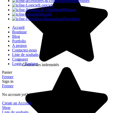
Périphériques
Logiciels
Réseaux
Sécurité
Fourniture
Accueil
Boutique
Blog
Portfolio
A propos
Contactez-nous
Liste de souhaits
Comparer
Login / Register
Gestion des indemnités
Panier
Fermer
Sign in
Fermer
No account yet?
Create an Account
Shop
Liste de souhaits