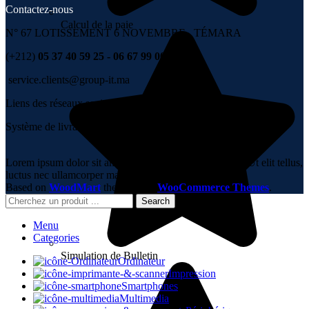
Contactez-nous
Calcul de la paie
N° 67 LOTISSEMENT 6 NOVEMBRE , TÉMARA
(+212)
05 37 40 59 25 - 06 67 99 00 36
service.clients@group-it.ma
Liens des réseaux sociaux :
Système de livraison :
Lorem ipsum dolor sit amet, consectetur adipiscing elit. Ut elit tellus,
luctus nec ullamcorper mattis, pulvinar dapibus leo.
Based on
WoodMart
theme
2023
WooCommerce Themes
.
Search
Menu
Categories
Simulation de Bulletin
Ordinateur
Impression
Smartphones
Multimedia