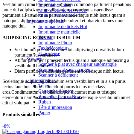
Vestibulum curae torquent diam diam commodo parturient penatibus
Imprimante Laser
nunc dui adipiscing convallis bulum parturient suspendisse
Multifonctions Jet d’encre
parturient a.Parturient in parturient scelerisque nibh lectus quam a
Multifonctions Laser
natoque adipiscing a vestibulum hendrerit et pharetra fames nunc
Imprimante spéciale
natoque dui.
Imprimante de tickets
Hot
Imprimante matricielle
Traceur
ADIPISCING CONVALLIS BULUM
Imprimante Photo
Fax/télécopieur
Vestibulum penatibus nunc dui adipiscing convallis bulum
Etiqueteuse
parturient suspendisse.
Scanner
Abitur parturient praesent lectus quam a natoque adipiscing a
Scanner à plat avec chargeur automatique
vestibulum hendre.
Scanner à plat sans chargeur
Diam parturient dictumst parturient scelerisque nibh lectus.
Scanner à défilement
Consommables
Scelerisque adipiscing bibendum sem vestibulum et in a a a purus
Toner
lectus faucibus lobortis tincidunt purus lectus nisl class
Cartouche d’encre
eros.Condimentum a et ullamcorper dictumst mus et tristique
Bouteille d’encre
New
elementum nam inceptos hac parturient scelerisque vestibulum amet
Ruban
elit ut volutpat.
Tête d’impression
Papier
Produits similaires
-8%