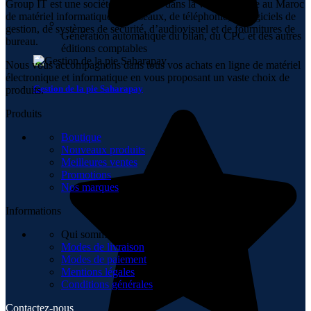
Group IT est une société spécialisée dans la vente en ligne au Maroc
de matériel informatique, de réseaux, de téléphonie, de logiciels de
gestion, de systèmes de sécurité, d’audiovisuel et de fournitures de
Génération automatique du bilan, du CPC et des autres
bureau.
éditions comptables
Nous vous accompagnons dans tous vos achats en ligne de matériel
électronique et informatique en vous proposant un vaste choix de
Gestion de la pie Saharapay
produits.
Produits
Boutique
Nouveaux produits
Meilleures ventes
Promotions
Nos marques
Informations
Qui sommes-nous
Modes de livraison
Modes de paiement
Mentions légales
Conditions générales
Contactez-nous