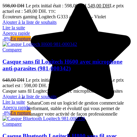
598,00
DH
Le prix initial était : 598,00 DH.
549,00
DH
Le prix
actuel est : 549,00 DH.
TTC
Écouteurs gaming Logitech G333 avec micro - Violet
Ajouter à la liste de souhaits
Lire la suite
Aperçu rapide
-8%
En rupture
Comparer
Casque sans fil Logitech H600 avec microphone
anti-parasites (981-000342)
648,00
DH
Le prix initial était : 648,00 DH.
598,00
DH
Le prix
actuel est : 598,00 DH.
TTC
Casque sans fil Logitech H600 avec microphone anti-parasites
Ajouter à la liste de souhaits
Lire la suite
SaharaCom est un logiciel de gestion commerciale
Aperçu rapide
performant, stable et évolutif qui vous permet de
-8%
En rupture
manager votre activité de façon professionnelle
Comparer
Casque Bluetooth Logitech H800 sans fil avec