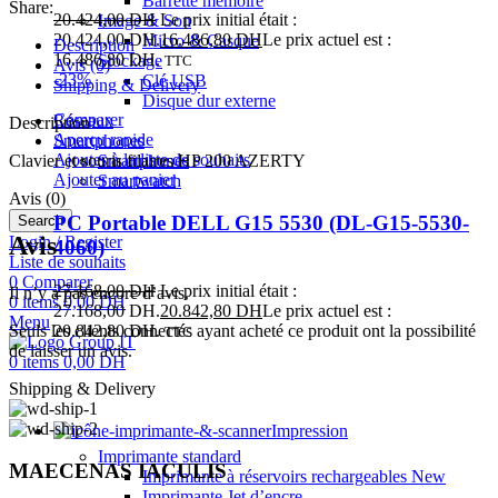
Barrette mémoire
Share:
20.424,00
DH
Le prix initial était :
Image & Son
20.424,00 DH.
16.486,80
DH
Le prix actuel est :
Micro & Casque
Description
16.486,80 DH.
Stockage
TTC
Avis (0)
-23%
Clé USB
Shipping & Delivery
Disque dur externe
Comparer
Réseaux
Description
Aperçu rapide
Smartphones
Ajouter à la liste de souhaits
Clavier et souris filaires HP 200 AZERTY
Smartphones
Ajouter au panier
Smartwatch
Avis (0)
PC Portable DELL G15 5530 (DL-G15-5530-
Search
Avis
Login / Register
4060)
Liste de souhaits
0
Comparer
27.168,00
DH
Le prix initial était :
Il n’y a pas encore d’avis.
0
items
0,00
DH
27.168,00 DH.
20.842,80
DH
Le prix actuel est :
Menu
Seuls les clients connectés ayant acheté ce produit ont la possibilité
20.842,80 DH.
TTC
de laisser un avis.
0
items
0,00
DH
Shipping & Delivery
Impression
Imprimante standard
MAECENAS IACULIS
Imprimante à réservoirs rechargeables
New
Imprimante Jet d’encre