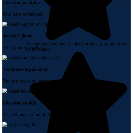
Livraison gratuite.
Pour toute commande + 10000 DH.
Service Clients.
Recherche personnalisée des journaux, du grand livre et
Est là pour vous aider.
de la balance
Modalités de paiement.
Divers moyens de paiement.
Livraison rapide.
En 72H max sur tout le Maroc.