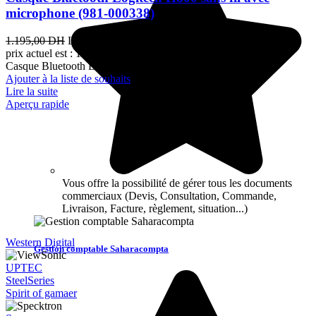
microphone (981-000338)
1.195,00
DH
Le prix initial était : 1.195,00 DH.
1.104,00
DH
Le
prix actuel est : 1.104,00 DH.
TTC
Casque Bluetooth Logitech H800 sans fil avec microphone
Ajouter à la liste de souhaits
Lire la suite
Aperçu rapide
Vous offre la possibilité de gérer tous les documents
commerciaux (Devis, Consultation, Commande,
Livraison, Facture, règlement, situation...)
Western Digital
Gestion comptable Saharacompta
UPTEC
SteelSeries
Spirit of gamaer