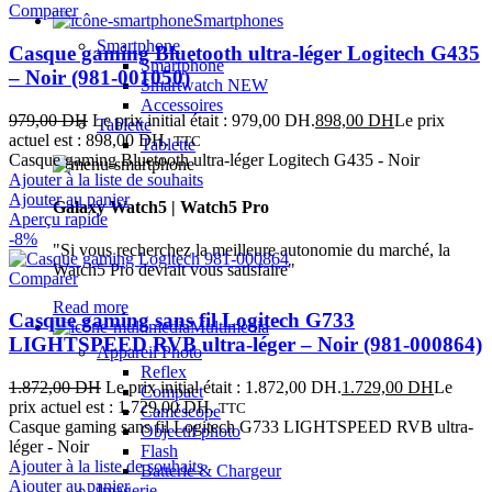
Comparer
Smartphones
Smartphone
Casque gaming Bluetooth ultra-léger Logitech G435
Smartphone
– Noir (981-001050)
Smartwatch
NEW
Accessoires
979,00
DH
Le prix initial était : 979,00 DH.
898,00
DH
Le prix
Tablette
actuel est : 898,00 DH.
TTC
Tablette
Casque gaming Bluetooth ultra-léger Logitech G435 - Noir
Ajouter à la liste de souhaits
Ajouter au panier
Galaxy Watch5 | Watch5 Pro
Aperçu rapide
-8%
"Si vous recherchez la meilleure autonomie du marché, la
Watch5 Pro devrait vous satisfaire"
Comparer
Read more
Casque gaming sans fil Logitech G733
Multimedia
LIGHTSPEED RVB ultra-léger – Noir (981-000864)
Appareil Photo
Reflex
1.872,00
DH
Le prix initial était : 1.872,00 DH.
1.729,00
DH
Le
Compact
prix actuel est : 1.729,00 DH.
TTC
Caméscope
Casque gaming sans fil Logitech G733 LIGHTSPEED RVB ultra-
Objectif photo
léger - Noir
Flash
Ajouter à la liste de souhaits
Batterie & Chargeur
Ajouter au panier
Imagerie