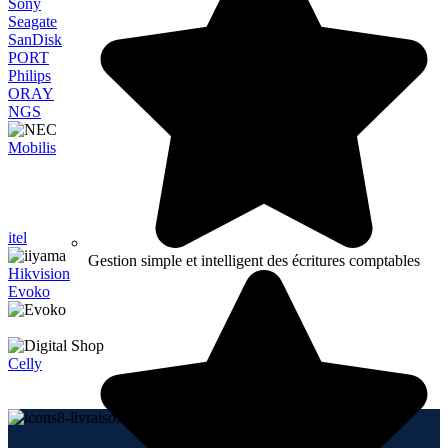
Sony
Seagate
SanDisk
PORT
Philips
ORAY
NGS
Mobilis
itel
Gestion simple et intelligent des écritures comptables
Hikvision
Evoko
Celly