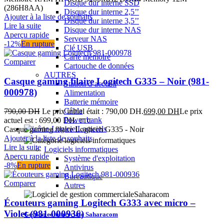
Disque dur interne SSD
(286H8AA)
Disque dur interne 2,5’’
Ajouter à la liste de souhaits
Disque dur interne 3,5’’
Lire la suite
Disque dur interne NAS
Aperçu rapide
Serveur NAS
-12%
En rupture
Clé USB
Carte mémoire
Comparer
Cartouche de données
AUTRES
Casque gaming filaire Logitech G335 – Noir (981-
Station d’accueil
000978)
Alimentation
Batterie mémoire
Câble
790,00
DH
Le prix initial était : 790,00 DH.
699,00
DH
Le prix
Power bank
actuel est : 699,00 DH.
TTC
Logiciels
Casque gaming filaire Logitech G335 - Noir
Ajouter à la liste de souhaits
Lire la suite
Logiciels informatiques
Aperçu rapide
Système d'exploitation
-8%
En rupture
Antivirus
Bureautique
Comparer
Autres
Écouteurs gaming Logitech G333 avec micro –
Violet (981-000936)
Gestion commerciale Saharacom