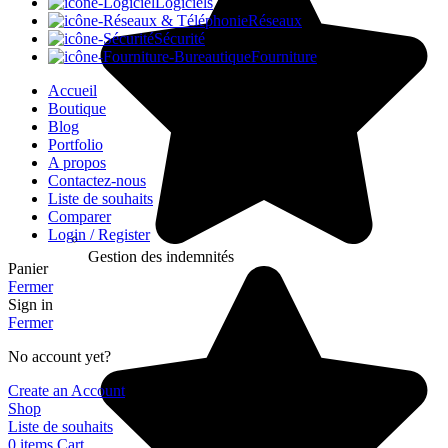
Logiciels
Réseaux
Sécurité
Fourniture
Accueil
Boutique
Blog
Portfolio
A propos
Contactez-nous
Liste de souhaits
Comparer
Login / Register
Gestion des indemnités
Panier
Fermer
Sign in
Fermer
No account yet?
Create an Account
Shop
Liste de souhaits
0
items
Cart