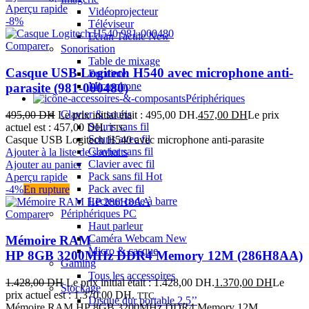
Aperçu rapide
Vidéoprojecteur
-8%
Téléviseur
Ecran Tactile
New
Comparer
Sonorisation
Table de mixage
Casque USB Logitech H540 avec microphone anti-
Enceinte
Microphone
parasite (981-000480)
Périphériques
Clavier & souris
495,00
DH
Le prix initial était : 495,00 DH.
457,00
DH
Le prix
Souris sans fil
actuel est : 457,00 DH.
TTC
Souris avec fil
Casque USB Logitech H540 avec microphone anti-parasite
Clavier sans fil
Ajouter à la liste de souhaits
Clavier avec fil
Ajouter au panier
Pack sans fil
Hot
Aperçu rapide
Pack avec fil
-4%
En rupture
Lecteur code à barre
Périphériques PC
Comparer
Haut parleur
Caméra Webcam
New
Mémoire RAM
Micro & casque
HP 8GB 3200MHz DDR4 Memory 12M (286H8AA)
Gaming
Tous les accessoires
1.428,00
DH
Le prix initial était : 1.428,00 DH.
1.370,00
DH
Le
Stockage
prix actuel est : 1.370,00 DH.
TTC
Disque dur portable 2,5’’
Mémoire RAM HP 8GB 3200MHz DDR4 Memory 12M