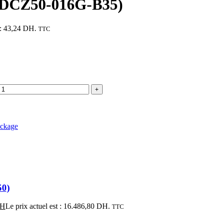
(SDCZ50-016G-B35)
 : 43,24 DH.
TTC
ockage
50)
H
Le prix actuel est : 16.486,80 DH.
TTC