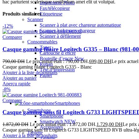
hac parturient scelerisque vestibulum amet elit ut volutpat.
Imprimante Photo
Fax/télécopieur
Etiqueteuse
Produits similaires
Scanner
Scanner à plat avec chargeur automatique
-12%
Scanner à plat sans chargeur
Scanner à défilement
Comparer
Consommables
Toner
Casque gaming filaire Logitech G335 – Blanc (981-0
Cartouche d’encre
Bouteille d’encre
New
790,00
DH
Le prix initial était : 790,00 DH.
699,00
DH
Le prix actuel
Ruban
Casque gaming filaire Logitech G335 - Blanc
Tête d’impression
Ajouter à la liste de souhaits
Papier
Ajouter au panier
Aperçu rapide
-8%
Comparer
Smartphones
Smartphone
Casque gaming sans fil Logitech G733 LIGHTSPEED 
Smartphone
Smartwatch
NEW
1.872,00
DH
Le prix initial était : 1.872,00 DH.
1.729,00
DH
Le prix 
Accessoires
Casque gaming sans fil Logitech G733 LIGHTSPEED RVB ultra-lég
Tablette
Ajouter à la liste de souhaits
Tablette