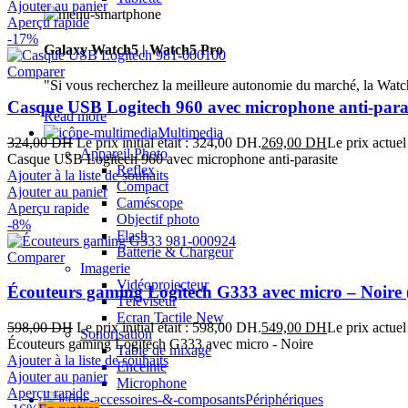
Ajouter au panier
Aperçu rapide
-17%
Galaxy Watch5 | Watch5 Pro
Comparer
"Si vous recherchez la meilleure autonomie du marché, la Watch
Casque USB Logitech 960 avec microphone anti-paras
Read more
Multimedia
324,00
DH
Le prix initial était : 324,00 DH.
269,00
DH
Le prix actuel
Appareil Photo
Casque USB Logitech 960 avec microphone anti-parasite
Reflex
Ajouter à la liste de souhaits
Compact
Ajouter au panier
Caméscope
Aperçu rapide
Objectif photo
-8%
Flash
Batterie & Chargeur
Comparer
Imagerie
Vidéoprojecteur
Écouteurs gaming Logitech G333 avec micro – Noire
Téléviseur
Ecran Tactile
New
598,00
DH
Le prix initial était : 598,00 DH.
549,00
DH
Le prix actuel
Sonorisation
Écouteurs gaming Logitech G333 avec micro - Noire
Table de mixage
Ajouter à la liste de souhaits
Enceinte
Ajouter au panier
Microphone
Aperçu rapide
Périphériques