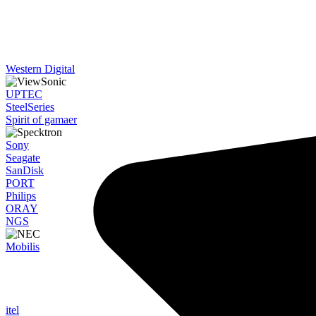
Western Digital
UPTEC
SteelSeries
Spirit of gamaer
Sony
Seagate
SanDisk
PORT
Philips
ORAY
NGS
Mobilis
itel