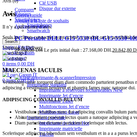
Avis (0)
Clé USB
Disque dur externe
Comparer
Avis
Réseaux
Aperçu rapide
Smartphones
Ajouter à la liste de souhaits
Smartphones
Ajouter au panier
Il n’y a pas encore d’avis.
Smartwatch
Seuls les clients connectés ayant acheté ce produit ont la possibilité de 
PC Portable DELL G15 5530 (DL-G15-5530-40
Search
Login / Register
Shipping & Delivery
27.168,00
DH
Le prix initial était : 27.168,00 DH.
20.842,80
D
Liste de souhaits
0
Comparer
0
items
0,00
DH
Menu
MAECENAS IACULIS
Impression
0
items
0,00
DH
Vestibulum curae torquent diam diam commodo parturient penatibus nunc
Imprimante standard
adipiscing a vestibulum hendrerit et pharetra fames nunc natoque dui.
Imprimante à réservoirs rechargeables
New
Imprimante Jet d’encre
ADIPISCING CONVALLIS BULUM
Imprimante Laser
Multifonctions Jet d’encre
Vestibulum penatibus nunc dui adipiscing convallis bulum partu
Multifonctions Laser
Abitur parturient praesent lectus quam a natoque adipiscing a 
Imprimante spéciale
Diam parturient dictumst parturient scelerisque nibh lectus.
Imprimante de tickets
Hot
Imprimante matricielle
Scelerisque adipiscing bibendum sem vestibulum et in a a a purus lect
Traceur