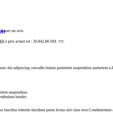
laisser un avis.
60)
H
Le prix actuel est : 20.842,80 DH.
TTC
 dui adipiscing convallis bulum parturient suspendisse parturient a.Pa
rient suspendisse.
vestibulum hendre.
us faucibus lobortis tincidunt purus lectus nisl class eros.Condimentum