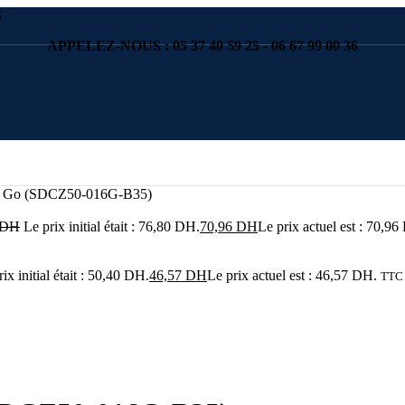
S
APPELEZ-NOUS : 05 37 40 59 25 - 06 67 99 00 36
16 Go (SDCZ50-016G-B35)
DH
Le prix initial était : 76,80 DH.
70,96
DH
Le prix actuel est : 70,96
ix initial était : 50,40 DH.
46,57
DH
Le prix actuel est : 46,57 DH.
TTC