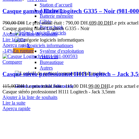
Station d’accueil
Casque gaming filaire Logitech G335 – Noir (981-00
Alimentation
Batterie mémoire
Câble
790,00
DH
Le prix initial était : 790,00 DH.
699,00
DH
Le prix actuel
Power bank
Casque gaming filaire Logitech G335 - Noir
Logiciels
Ajouter à la liste de souhaits
Lire la suite
Aperçu rapide
Logiciels informatiques
-14%
En rupture
Système d'exploitation
Antivirus
Comparer
Bureautique
Autres
Casque stéréo professionnel H111 Logitech – Jack 3
Gestion commerciale Saharacom
115,00
DH
Le prix initial était : 115,00 DH.
99,00
DH
Le prix actuel 
Casque stéréo professionnel H111 Logitech - Jack 3,5mm
Ajouter à la liste de souhaits
Lire la suite
Aperçu rapide