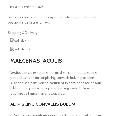
Il n’y a pas encore d’avis.
Seuls les clients connectés ayant acheté ce produit ont la
possibilité de laisser un avis.
Shipping & Delivery
MAECENAS IACULIS
Vestibulum curae torquent diam diam commodo parturient
penatibus nunc dui adipiscing convallis bulum parturient
suspendisse parturient a.Parturient in parturient scelerisque
nibh lectus quam a natoque adipiscing a vestibulum hendrerit
et pharetra fames nunc natoque dui.
ADIPISCING CONVALLIS BULUM
Vestibulum penatibus nunc dui adipiscing convallis bulum