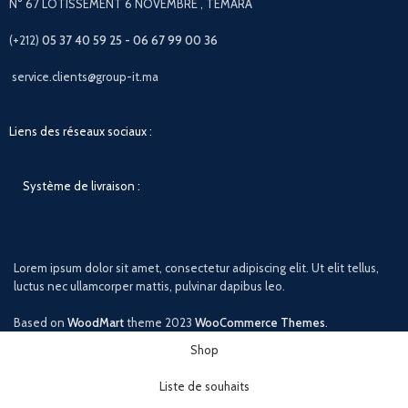
N° 67 LOTISSEMENT 6 NOVEMBRE , TÉMARA
(+212)
05 37 40 59 25 - 06 67 99 00 36
service.clients@group-it.ma
Liens des réseaux sociaux :
Système de livraison :
Lorem ipsum dolor sit amet, consectetur adipiscing elit. Ut elit tellus,
luctus nec ullamcorper mattis, pulvinar dapibus leo.
Based on
WoodMart
theme
2023
WooCommerce Themes
.
Shop
Liste de souhaits