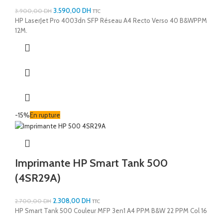
3.590,00
DH
3.900,00
DH
TTC
HP LaserJet Pro 4003dn SFP Réseau A4 Recto Verso 40 B&WPPM
12M.
-15%
En rupture
Imprimante HP Smart Tank 500
(4SR29A)
2.308,00
DH
2.700,00
DH
TTC
HP Smart Tank 500 Couleur MFP 3en1 A4 PPM B&W 22 PPM Col 16