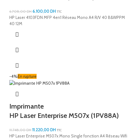
6.100,00
DH
6.708,00
DH
TTC
HP Laser 4103FDN MFP 4en1 Réseau Mono A4 R/V 40 B&WPPM
40 12M
-4%
En rupture
Imprimante
HP Laser Enterprise M507x (1PV88A)
11.220,00
DH
11.748,00
DH
TTC
HP Laser Enterprise M507x Mono Single fonction A4 Réseau Wifi