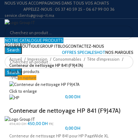
NOUS VOUS ACCOMPAGNONS DANS TOUS VOS ACHATS
APPELEZ-NOUS : 05 37 40 59 25 - 06 67 99 00 36
service.clients@group-it.ma
NOTRE CATALOGUE PRODUITS
Les catégories
ACCUEIL
BOUTIQUE
GROUP IT
BLOG
CONTACTEZ-NOUS
Search
OFFRES SPECIALES
HOT
NOS MARQUES
Accueil
Impression
Consommables
Tête d'impression
LOGIN / REGISTER
Conteneur de nettoyage HP 841 (F9J47A)
Back to products
Search
-9%
En rupture
Click to enlarge
0,00
DH
MENU
Conteneur de nettoyage HP 841 (F9J47A)
450,00
DH
494,40
DH
TTC
0,00
DH
Conteneur de nettoyage HP 841 pour HP PageWide XL