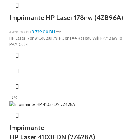
Imprimante HP Laser 178nw (4ZB96A)
3.729,00
DH
4.428,00
DH
TTC
HP Laser 178nw Couleur MFP 3en1 A4 Réseau Wifi PPMB&W 18
PPM Col 4
-9%
Imprimante
HP Laser 4103FDN (2Z628A)