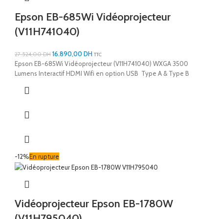
Epson EB-685Wi Vidéoprojecteur
(V11H741040)
16.890,00
DH
27.524,00
DH
TTC
Epson EB-685Wi Vidéoprojecteur (V11H741040) WXGA 3500
Lumens Interactif HDMI Wifi en option USB Type A & Type B
-12%
En rupture
Vidéoprojecteur Epson EB-1780W
(V11H795040)