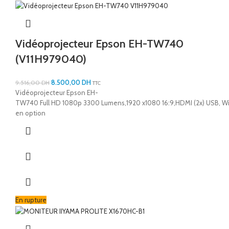
Vidéoprojecteur Epson EH-TW740
(V11H979040)
8.500,00
DH
9.516,00
DH
TTC
Vidéoprojecteur Epson EH-
TW740 Full HD 1080p 3300 Lumens,1920 x1080 16:9,HDMI (2x) USB, W
en option
En rupture