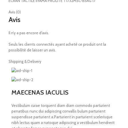
ECRAN TACTILE IIYAMA PROLITE T1732MSC-B5AG 17”
Avis (0)
Avis
Il n’y a pas encore d’avis.
Seuls les clients connectés ayant acheté ce produit ont la
possibilité de laisser un avis.
Shipping & Delivery
MAECENAS IACULIS
Vestibulum curae torquent diam diam commodo parturient
penatibus nunc dui adipiscing convallis bulum parturient
suspendisse parturient a.Parturient in parturient scelerisque
nibh lectus quam a natoque adipiscing a vestibulum hendrerit