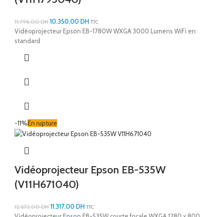
10.350,00
DH
11.796,00
DH
TTC
Vidéoprojecteur Epson EB-1780W WXGA 3000 Lumens WiFi en
standard
-11%
En rupture
Vidéoprojecteur Epson EB-535W
(V11H671040)
11.317,00
DH
12.672,00
DH
TTC
Vidéoprojecteur Epson EB-535W courte focale WXGA 1280 x 800,