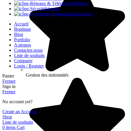
Réseaux
Sécurité
Fourniture
Accueil
Boutique
Blog
Portfolio
A propos
Contactez-nous
Liste de souhaits
Comparer
Login / Register
Gestion des indemnités
Panier
Fermer
Sign in
Fermer
No account yet?
Create an Account
Shop
Liste de souhaits
0
items
Cart