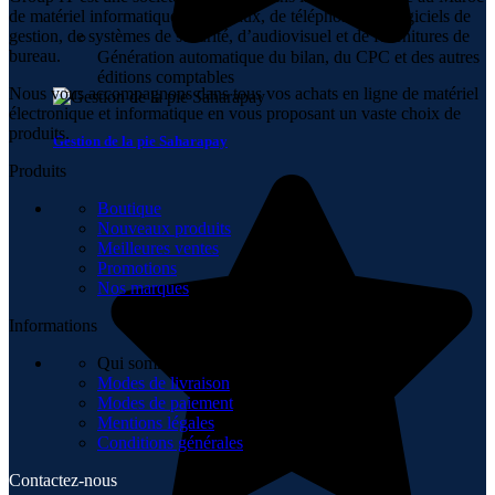
de matériel informatique, de réseaux, de téléphonie, de logiciels de
gestion, de systèmes de sécurité, d’audiovisuel et de fournitures de
bureau.
Génération automatique du bilan, du CPC et des autres
éditions comptables
Nous vous accompagnons dans tous vos achats en ligne de matériel
électronique et informatique en vous proposant un vaste choix de
produits.
Gestion de la pie Saharapay
Produits
Boutique
Nouveaux produits
Meilleures ventes
Promotions
Nos marques
Informations
Qui sommes-nous
Modes de livraison
Modes de paiement
Mentions légales
Conditions générales
Contactez-nous