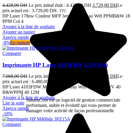
4.428,00
DH
Le prix initial était : 4.428,00 DH.
3.729,00
DH
Le
prix actuel est : 3.729,00 DH.
TTC
HP Laser 178nw Couleur MFP 3en1 A4 Réseau Wifi PPMB&W 18
PPM Col 4
Ajouter à la liste de souhaits
Ajouter au panier
Aperçu rapide
-8%
En rupture
Comparer
Imprimante HP Laser 4103FDW (2Z629A)
7.068,00
DH
Le prix initial était : 7.068,00 DH.
6.480,00
DH
Le
prix actuel est : 6.480,00 DH.
TTC
HP Laser 4103FDW MFP 4en1 Réseau Wifi Mono A4 R/V 40
B&WPPM 40 12M
Ajouter à la liste de souhaits
SaharaCom est un logiciel de gestion commerciale
Lire la suite
performant, stable et évolutif qui vous permet de
Aperçu rapide
manager votre activité de façon professionnelle
-18%
Comparer