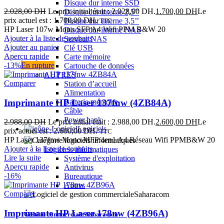
Disque dur interne SSD
2.028,00
DH
Le prix initial était : 2.028,00 DH.
1.700,00
DH
Le
Disque dur interne 2,5’’
prix actuel est : 1.700,00 DH.
Disque dur interne 3,5’’
TTC
HP Laser 107w Mono SFP A4 Wifi PPM B&W 20
Disque dur interne NAS
Ajouter à la liste de souhaits
Serveur NAS
Ajouter au panier
Clé USB
Aperçu rapide
Carte mémoire
-13%
En rupture
Cartouche de données
AUTRES
Comparer
Station d’accueil
Alimentation
Imprimante HP Laser 137fnw (4ZB84A)
Batterie mémoire
Câble
Power bank
2.988,00
DH
Le prix initial était : 2.988,00 DH.
2.600,00
DH
Le
Logiciels
prix actuel est : 2.600,00 DH.
TTC
HP Laser 137fnw Mono MFP 4en1 A4 Réseau Wifi PPMB&W 20
Ajouter à la liste de souhaits
Logiciels informatiques
Lire la suite
Système d'exploitation
Aperçu rapide
Antivirus
-16%
Bureautique
Autres
Comparer
Imprimante HP Laser 178nw (4ZB96A)
Gestion commerciale Saharacom