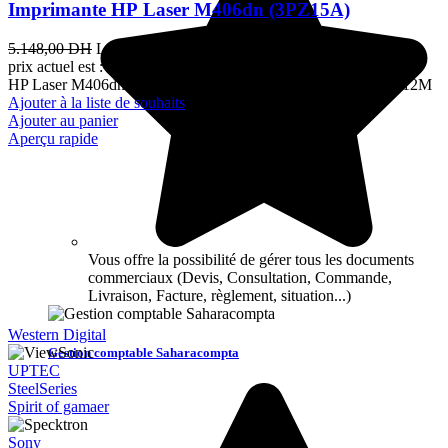
Imprimante HP Laser M406dn (3PZ15A)
5.148,00
DH
Le prix initial était : 5.148,00 DH.
4.200,00
DH
Le
prix actuel est : 4.200,00 DH.
TTC
HP Laser M406dn SFP Non Mono A4 Non 38 B&WPPM 38 12M
Ajouter à la liste de souhaits
Ajouter au panier
Aperçu rapide
Vous offre la possibilité de gérer tous les documents
commerciaux (Devis, Consultation, Commande,
Livraison, Facture, règlement, situation...)
Western Digital
Gestion comptable Saharacompta
UPTEC
SteelSeries
Spirit of gamaer
Sony