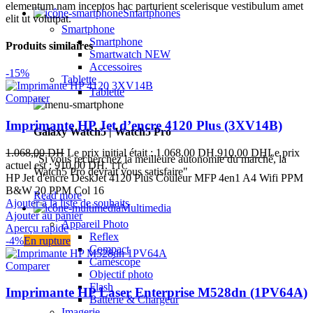
elementum nam inceptos hac parturient scelerisque vestibulum amet
Smartphones
elit ut volutpat.
Smartphone
Smartphone
Produits similaires
Smartwatch
NEW
Accessoires
-15%
Tablette
Tablette
Comparer
Imprimante HP Jet d’encre 4120 Plus (3XV14B)
Galaxy Watch5 | Watch5 Pro
1.068,00
DH
Le prix initial était : 1.068,00 DH.
910,00
DH
Le prix
"Si vous recherchez la meilleure autonomie du marché, la
actuel est : 910,00 DH.
TTC
Watch5 Pro devrait vous satisfaire"
HP Jet d'encre DeskJet 4120 Plus Couleur MFP 4en1 A4 Wifi PPM
B&W 20 PPM Col 16
Read more
Ajouter à la liste de souhaits
Multimedia
Ajouter au panier
Appareil Photo
Aperçu rapide
Reflex
-4%
En rupture
Compact
Caméscope
Comparer
Objectif photo
Flash
Imprimante HP Laser Enterprise M528dn (1PV64A)
Batterie & Chargeur
Imagerie