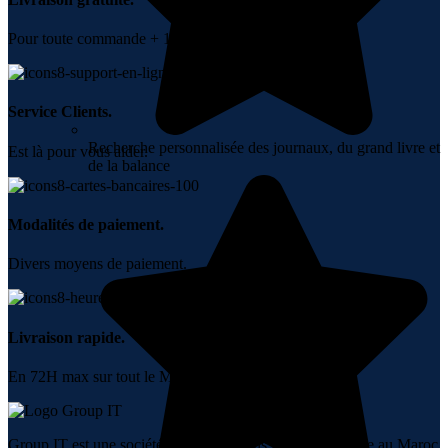
Pour toute commande + 10000 DH.
Service Clients.
Recherche personnalisée des journaux, du grand livre et
Est là pour vous aider.
de la balance
Modalités de paiement.
Divers moyens de paiement.
Livraison rapide.
En 72H max sur tout le Maroc.
Group IT est une société spécialisée dans la vente en ligne au Maroc