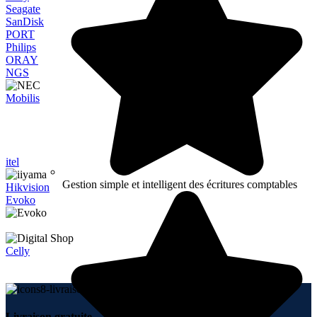
Seagate
SanDisk
PORT
Philips
ORAY
NGS
Mobilis
itel
Gestion simple et intelligent des écritures comptables
Hikvision
Evoko
Celly
Livraison gratuite.