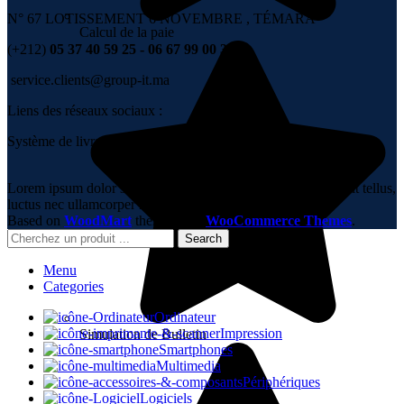
N° 67 LOTISSEMENT 6 NOVEMBRE , TÉMARA
Calcul de la paie
(+212)
05 37 40 59 25 - 06 67 99 00 36
service.clients@group-it.ma
Liens des réseaux sociaux :
Système de livraison :
Lorem ipsum dolor sit amet, consectetur adipiscing elit. Ut elit tellus,
luctus nec ullamcorper mattis, pulvinar dapibus leo.
Based on
WoodMart
theme
2023
WooCommerce Themes
.
Search
Menu
Categories
Ordinateur
Impression
Simulation de Bulletin
Smartphones
Multimedia
Périphériques
Logiciels