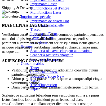
Imprimante Laser
Shipping & Delivery
Multifonctions Jet d’encre
Multifonctions Laser
Imprimante spéciale
Imprimante de tickets
Hot
MAECENAS IACULIS
Imprimante matricielle
Traceur
Imprimante Photo
Vestibulum curae torquent diam diam commodo parturient penatibus
Fax/télécopieur
nunc dui adipiscing convallis bulum parturient suspendisse
Etiqueteuse
parturient a.Parturient in parturient scelerisque nibh lectus quam a
Scanner
natoque adipiscing a vestibulum hendrerit et pharetra fames nunc
Scanner à plat avec chargeur automatique
natoque dui.
Scanner à plat sans chargeur
Scanner à défilement
ADIPISCING CONVALLIS BULUM
Consommables
Toner
Vestibulum penatibus nunc dui adipiscing convallis bulum
Cartouche d’encre
parturient suspendisse.
Bouteille d’encre
New
Abitur parturient praesent lectus quam a natoque adipiscing a
Ruban
vestibulum hendre.
Tête d’impression
Diam parturient dictumst parturient scelerisque nibh lectus.
Papier
Scelerisque adipiscing bibendum sem vestibulum et in a a a purus
lectus faucibus lobortis tincidunt purus lectus nisl class
eros.Condimentum a et ullamcorper dictumst mus et tristique