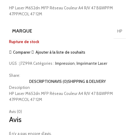
HP Laser M652dn MFP Réseau Couleur A4 R/V 47 B&WPPM
47PPMCOL 47 12M
MARQUE
HP
Rupture de stock
Comparer
Ajouter à la liste de souhaits
UGS :
J7Z99A
Catégories :
Impression
,
Imprimante Laser
Share:
DESCRIPTION
AVIS (0)
SHIPPING & DELIVERY
Description
HP Laser M652dn MFP Réseau Couleur A4 R/V 47 B&WPPM
47PPMCOL 47 12M
Avis (0)
Avis
Il n’y a pas encore d’avis.