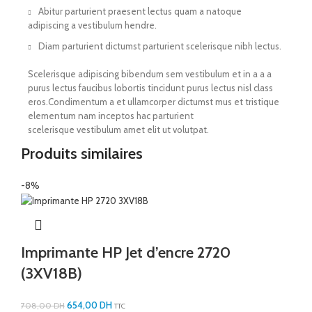
Abitur parturient praesent lectus quam a natoque
adipiscing a vestibulum hendre.
Diam parturient dictumst parturient scelerisque nibh lectus.
Scelerisque adipiscing bibendum sem vestibulum et in a a a
purus lectus faucibus lobortis tincidunt purus lectus nisl class
eros.Condimentum a et ullamcorper dictumst mus et tristique
elementum nam inceptos hac parturient
scelerisque vestibulum amet elit ut volutpat.
Produits similaires
-8%
Imprimante HP Jet d’encre 2720
(3XV18B)
654,00
DH
708,00
DH
TTC