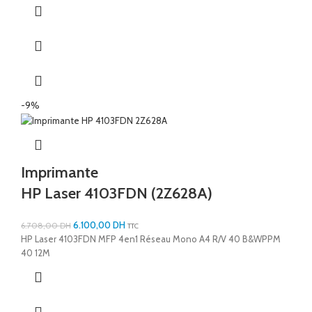
-9%
Imprimante
HP Laser 4103FDN (2Z628A)
6.100,00
DH
6.708,00
DH
TTC
HP Laser 4103FDN MFP 4en1 Réseau Mono A4 R/V 40 B&WPPM
40 12M