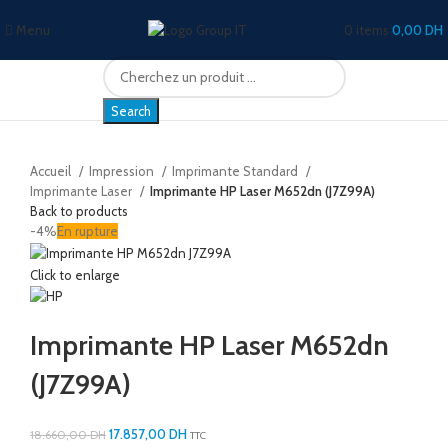
Menu
0
items
0,00
DH
Search
Accueil
Impression
Imprimante Standard
Imprimante Laser
Imprimante HP Laser M652dn (J7Z99A)
Back to products
-4%
En rupture
Click to enlarge
Imprimante HP Laser M652dn
(J7Z99A)
17.857,00
DH
18.660,00
DH
TTC