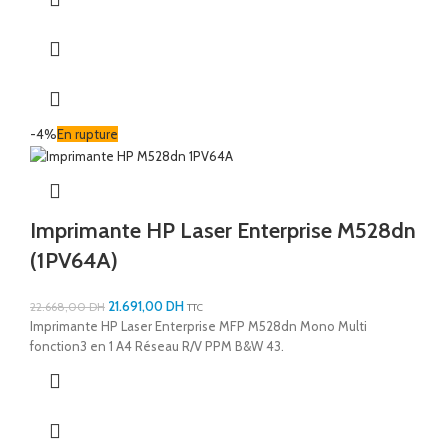
-4%
En rupture
Imprimante HP Laser Enterprise M528dn
(1PV64A)
21.691,00
DH
22.668,00
DH
TTC
Imprimante HP Laser Enterprise MFP M528dn Mono Multi
fonction3 en 1 A4 Réseau R/V PPM B&W 43.