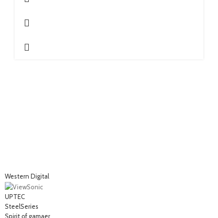
Western Digital
UPTEC
SteelSeries
Spirit of gamaer