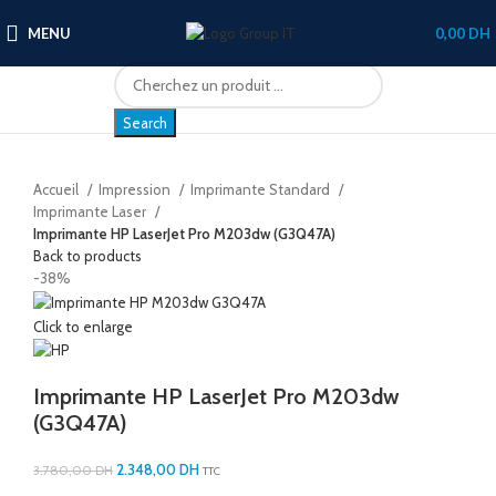
MENU
0,00
DH
Search
Accueil
Impression
Imprimante Standard
Imprimante Laser
Imprimante HP LaserJet Pro M203dw (G3Q47A)
Back to products
-38%
Click to enlarge
Imprimante HP LaserJet Pro M203dw
(G3Q47A)
2.348,00
DH
3.780,00
DH
TTC