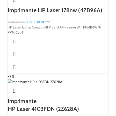
Imprimante HP Laser 178nw (4ZB96A)
3.729,00
DH
4.428,00
DH
TTC
HP Laser 178nw Couleur MFP 3en1 A4 Réseau Wifi PPMB&W 18
PPM Col 4
-9%
Imprimante
HP Laser 4103FDN (2Z628A)