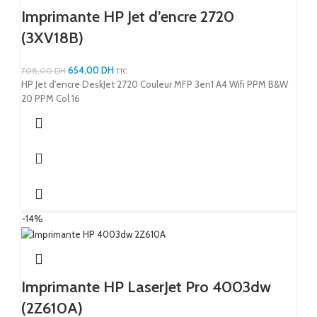
Imprimante HP Jet d’encre 2720
(3XV18B)
654,00
DH
708,00
DH
TTC
HP Jet d'encre DeskJet 2720 Couleur MFP 3en1 A4 Wifi PPM B&W
20 PPM Col 16
-14%
Imprimante HP LaserJet Pro 4003dw
(2Z610A)