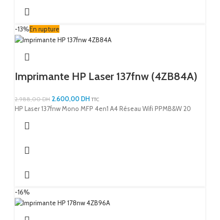
-13%
En rupture
Imprimante HP Laser 137fnw (4ZB84A)
2.600,00
DH
2.988,00
DH
TTC
HP Laser 137fnw Mono MFP 4en1 A4 Réseau Wifi PPMB&W 20
-16%