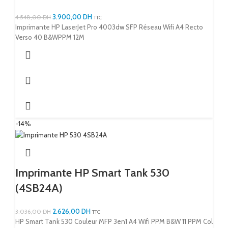
3.900,00
DH
4.548,00
DH
TTC
Imprimante HP LaserJet Pro 4003dw SFP Réseau Wifi A4 Recto
Verso 40 B&WPPM 12M
-14%
Imprimante HP Smart Tank 530
(4SB24A)
2.626,00
DH
3.036,00
DH
TTC
HP Smart Tank 530 Couleur MFP 3en1 A4 Wifi PPM B&W 11 PPM Col