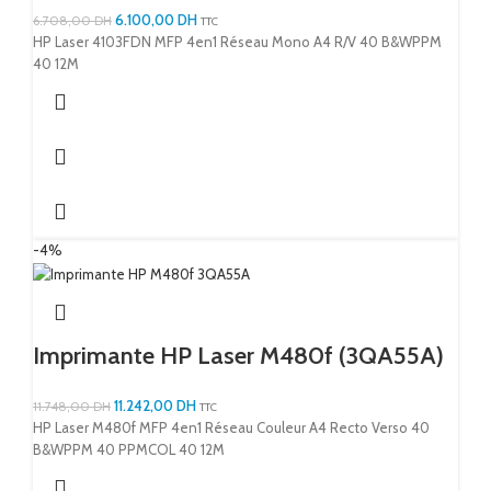
6.100,00
DH
6.708,00
DH
TTC
HP Laser 4103FDN MFP 4en1 Réseau Mono A4 R/V 40 B&WPPM
40 12M
-4%
Imprimante HP Laser M480f (3QA55A)
11.242,00
DH
11.748,00
DH
TTC
HP Laser M480f MFP 4en1 Réseau Couleur A4 Recto Verso 40
B&WPPM 40 PPMCOL 40 12M