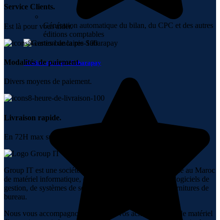
Service Clients.
Génération automatique du bilan, du CPC et des autres
Est là pour vous aider.
éditions comptables
Modalités de paiement.
Gestion de la pie Saharapay
Divers moyens de paiement.
Livraison rapide.
En 72H max sur tout le Maroc.
Group IT est une société spécialisée dans la vente en ligne au Maroc
de matériel informatique, de réseaux, de téléphonie, de logiciels de
gestion, de systèmes de sécurité, d’audiovisuel et de fournitures de
bureau.
Nous vous accompagnons dans tous vos achats en ligne de matériel