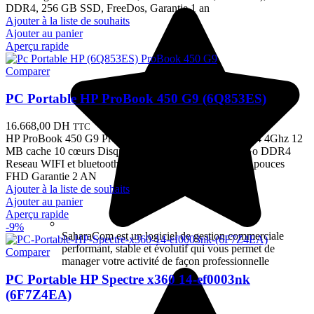
DDR4, 256 GB SSD, FreeDos, Garantie 1 an
Ajouter à la liste de souhaits
Ajouter au panier
Aperçu rapide
Comparer
PC Portable HP ProBook 450 G9 (6Q853ES)
16.668,00
DH
TTC
HP ProBook 450 G9 Processeur Intel i5-1235U Jusqu a 4 4Ghz 12
MB cache 10 cœurs Disque Dur 512Go SSD RAM 8Go DDR4
Reseau WIFI et bluetooth Windows 11 pro Ecran 15,6" pouces
FHD Garantie 2 AN
Ajouter à la liste de souhaits
Ajouter au panier
Aperçu rapide
-9%
SaharaCom est un logiciel de gestion commerciale
performant, stable et évolutif qui vous permet de
Comparer
manager votre activité de façon professionnelle
PC Portable HP Spectre x360 14-ef0003nk
(6F7Z4EA)