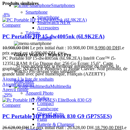
Produits similaires
Smartphones
Smartphone
-8%
Smartphone
Smartwatch
NEW
Comparer
Accessoires
Tablette
PC Portable HP 15-dw4005nk (6L9K2EA)
Tablette
10.908,00
DH
Le prix initial était : 10.908,00 DH.
9.990,00
DH
Le
prix actuel est : 9.990,00 DH.
TTC
Galaxy Watch5 | Watch5 Pro
PC Portable HP 15-dw4005nk (6L9K2EA) Intel® Core™ i5-
1235U RAM: 8 Go Disque dur: 256 Go Écran: 15,6", Carte
"Si vous recherchez la meilleure autonomie du marché, la
graphique: NVIDIA® Windows 11 Home Clavier: Noir profond, de
Watch5 Pro devrait vous satisfaire"
grande taille avec pavé numérique, Français (AZERTY)
Ajouter à la liste de souhaits
Read more
Ajouter au panier
Multimedia
Aperçu rapide
Appareil Photo
-29%
Reflex
Compact
Comparer
Caméscope
Objectif photo
PC Portable HP EliteBook 830 G9 (5P7S5ES)
Flash
Batterie & Chargeur
26.628,00
DH
Le prix initial était : 26.628,00 DH.
18.790,00
DH
Le
Imagerie