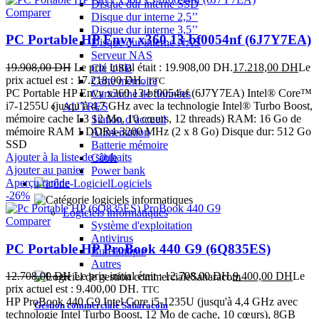
Disque dur interne SSD
Comparer
Disque dur interne 2,5’’
Disque dur interne 3,5’’
PC Portable HP Envy x360 13-bf0054nf (6J7Y7EA)
Disque dur interne NAS
Serveur NAS
19.908,00
DH
Le prix initial était : 19.908,00 DH.
17.218,00
DH
Le
Clé USB
prix actuel est : 17.218,00 DH.
Carte mémoire
TTC
PC Portable HP Envy x360 13-bf0054nf (6J7Y7EA) Intel® Core™
Cartouche de données
i7-1255U (jusqu’à 4,7 GHz avec la technologie Intel® Turbo Boost,
AUTRES
mémoire cache L3 12 Mo, 10 cœurs, 12 threads) RAM: 16 Go de
Station d’accueil
mémoire RAM 1 DDR4-3200 MHz (2 x 8 Go) Disque dur: 512 Go
Alimentation
SSD
Batterie mémoire
Ajouter à la liste de souhaits
Câble
Ajouter au panier
Power bank
Aperçu rapide
Logiciels
-26%
Logiciels informatiques
Comparer
Système d'exploitation
Antivirus
PC Portable HP ProBook 440 G9 (6Q835ES)
Bureautique
Autres
12.708,00
DH
Le prix initial était : 12.708,00 DH.
9.400,00
DH
Le
prix actuel est : 9.400,00 DH.
TTC
HP ProBook 440 G9 Intel Core i5-1235U (jusqu'à 4,4 GHz avec
Gestion commerciale Saharacom
technologie Intel Turbo Boost, 12 Mo de cache, 10 cœurs), 8GB