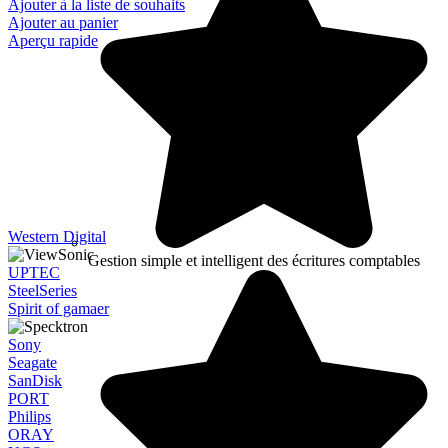
Ajouter à la liste de souhaits
Ajouter au panier
Aperçu rapide
Western Digital
Gestion simple et intelligent des écritures comptables
UPTEC
SteelSeries
Spirit of gamaer
Sony
Seagate
SanDisk
PORT
Philips
ORAY