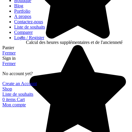
Boutique
Blog
Portfolio
A propos
Contactez-nous
Liste de souhaits
Comparer
Login / Register
Calcul des heures supplémentaires et de l'ancienneté
Panier
Fermer
Sign in
Fermer
No account yet?
Create an Account
Shop
Liste de souhaits
0
items
Cart
Mon compte