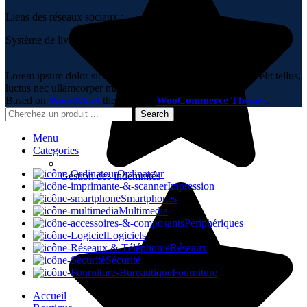
Liens des réseaux sociaux :
Système de livraison :
Lorem ipsum dolor sit amet, consectetur adipiscing elit. Ut elit tellus,
luctus nec ullamcorper mattis, pulvinar dapibus leo.
Based on
WoodMart
theme
2023
WooCommerce Themes
.
Search
Menu
Categories
Ordinateur
Gestion des indemnités
Impression
Smartphones
Multimedia
Périphériques
Logiciels
Réseaux
Sécurité
Fourniture
Accueil