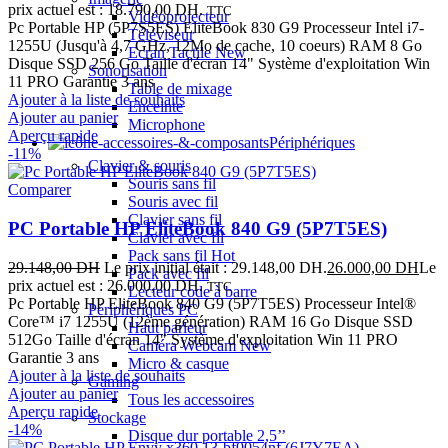
prix actuel est : 18.790,00 DH.
TTC
Vidéoprojecteur
Pc Portable HP (5P7S5ES) EliteBook 830 G9 Processeur Intel i7-
Téléviseur
1255U (Jusqu'à 4,7 GHz, 12Mo de cache, 10 coeurs) RAM 8 Go
Ecran Tactile
New
Disque SSD 256 Go Taille d'écran 14" Système d'exploitation Win
Sonorisation
11 PRO Garantie 3 ans
Table de mixage
Ajouter à la liste de souhaits
Enceinte
Ajouter au panier
Microphone
Aperçu rapide
Périphériques
-11%
Clavier & souris
Souris sans fil
Comparer
Souris avec fil
Clavier sans fil
PC Portable HP EliteBook 840 G9 (5P7T5ES)
Clavier avec fil
Pack sans fil
Hot
29.148,00
DH
Le prix initial était : 29.148,00 DH.
26.000,00
DH
Le
Pack avec fil
prix actuel est : 26.000,00 DH.
TTC
Lecteur code à barre
Pc Portable HP EliteBook 840 G9 (5P7T5ES) Processeur Intel®
Périphériques PC
Core™ i7 1255U (12ème génération) RAM 16 Go Disque SSD
Haut parleur
512Go Taille d'écran 14" Système d'exploitation Win 11 PRO
Caméra Webcam
New
Garantie 3 ans
Micro & casque
Ajouter à la liste de souhaits
Gaming
Ajouter au panier
Tous les accessoires
Aperçu rapide
Stockage
-14%
Disque dur portable 2,5’’