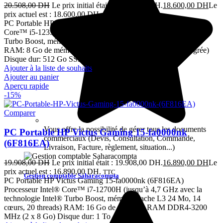
20.508,00
DH
Le prix initial était : 20.508,00 DH.
18.600,00
DH
Le
prix actuel est : 18.600,00 DH.
TTC
PC Portable HP Spectre x360 14-ef0003nk (6F7Z4EA) Intel®
Core™ i5-1235U (jusqu’à 4,4 GHz avec la technologie Intel®
Turbo Boost, mémoire cache L3 12 Mo, 10 cœurs, 12 threads)
RAM: 8 Go de mémoire RAM LPDDR4x-4266 MHz (intégrée)
Disque dur: 512 Go SSD
Ajouter à la liste de souhaits
Ajouter au panier
Aperçu rapide
-15%
Comparer
Vous offre la possibilité de gérer tous les documents
PC Portable HP Victus Gaming 15-fa0000nk
commerciaux (Devis, Consultation, Commande,
(6F816EA)
Livraison, Facture, règlement, situation...)
19.908,00
DH
Le prix initial était : 19.908,00 DH.
16.890,00
DH
Le
prix actuel est : 16.890,00 DH.
TTC
Gestion comptable Saharacompta
PC Portable HP Victus Gaming 15-fa0000nk (6F816EA)
Processeur Intel® Core™ i7-12700H (jusqu’à 4,7 GHz avec la
technologie Intel® Turbo Boost, mémoire cache L3 24 Mo, 14
cœurs, 20 threads) RAM: 16 Go de mémoire RAM DDR4-3200
MHz (2 x 8 Go) Disque dur: 1 To