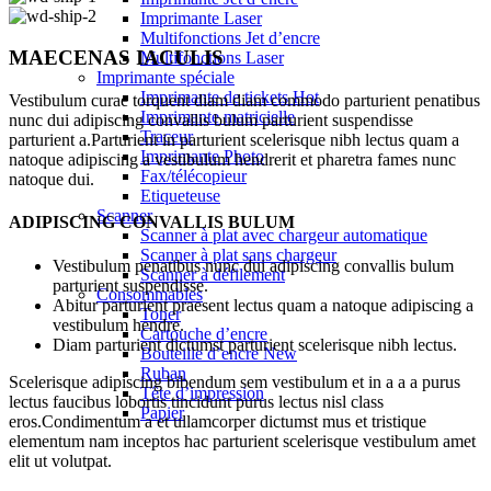
Imprimante Laser
Multifonctions Jet d’encre
MAECENAS IACULIS
Multifonctions Laser
Imprimante spéciale
Imprimante de tickets
Hot
Vestibulum curae torquent diam diam commodo parturient penatibus
Imprimante matricielle
nunc dui adipiscing convallis bulum parturient suspendisse
Traceur
parturient a.Parturient in parturient scelerisque nibh lectus quam a
Imprimante Photo
natoque adipiscing a vestibulum hendrerit et pharetra fames nunc
Fax/télécopieur
natoque dui.
Etiqueteuse
Scanner
ADIPISCING CONVALLIS BULUM
Scanner à plat avec chargeur automatique
Scanner à plat sans chargeur
Vestibulum penatibus nunc dui adipiscing convallis bulum
Scanner à défilement
parturient suspendisse.
Consommables
Abitur parturient praesent lectus quam a natoque adipiscing a
Toner
vestibulum hendre.
Cartouche d’encre
Diam parturient dictumst parturient scelerisque nibh lectus.
Bouteille d’encre
New
Ruban
Scelerisque adipiscing bibendum sem vestibulum et in a a a purus
Tête d’impression
lectus faucibus lobortis tincidunt purus lectus nisl class
Papier
eros.Condimentum a et ullamcorper dictumst mus et tristique
elementum nam inceptos hac parturient scelerisque vestibulum amet
elit ut volutpat.