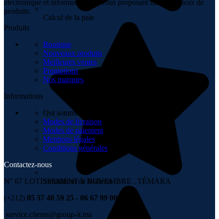
électronique et informatique en vous proposant un vaste choix de
produits.
Calcul de la paie
Produits
Boutique
Nouveaux produits
Meilleures ventes
Promotions
Nos marques
Informations
Qui sommes-nous
Modes de livraison
Modes de paiement
Mentions légales
Conditions générales
Contactez-nous
Simulation de Bulletin
N° 67 LOTISSEMENT 6 NOVEMBRE , TÉMARA
(+212)
05 37 40 59 25 - 06 67 99 00 36
service.clients@group-it.ma