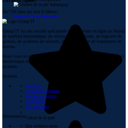
Livraison rapide.
En 72H max sur tout le Maroc.
Gestion de la pie Saharapay
Group IT est une société spécialisée dans la vente en ligne au Maroc
de matériel informatique, de réseaux, de téléphonie, de logiciels de
gestion, de systèmes de sécurité, d’audiovisuel et de fournitures de
bureau.
Nous vous accompagnons dans tous vos achats en ligne de matériel
électronique et informatique en vous proposant un vaste choix de
produits.
Produits
Boutique
Nouveaux produits
Meilleures ventes
Promotions
Nos marques
Informations
Calcul de la paie
Qui sommes-nous