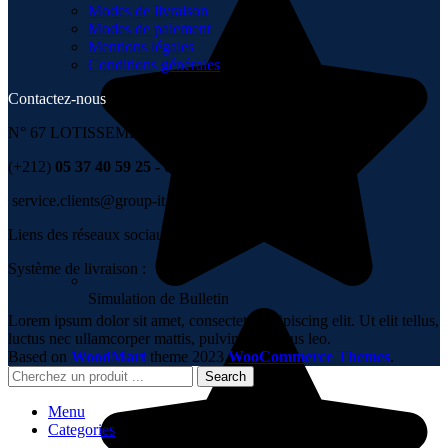
Modes de livraison
Modes de paiement
Mentions légales
Conditions générales
Contactez-nous
N° 67 LOTISSEMENT 6 NOVEMBRE , TÉMARA
(+212)
05 37 40 59 25 - 06 67 99 00 36
service.clients@group-it.ma
Liens des réseaux sociaux :
Système de livraison :
Simulation de Bulletin
Lorem ipsum dolor sit amet, consectetur adipiscing elit. Ut elit tellus,
luctus nec ullamcorper mattis, pulvinar dapibus leo.
Based on
WoodMart
theme
2023
WooCommerce Themes
.
Search
Menu
Categories