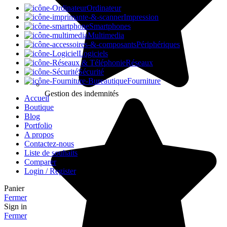
Ordinateur
Impression
Smartphones
Multimedia
Périphériques
Logiciels
Réseaux
Sécurité
Fourniture
Gestion des indemnités
Accueil
Boutique
Blog
Portfolio
A propos
Contactez-nous
Liste de souhaits
Comparer
Login / Register
Panier
Fermer
Sign in
Fermer