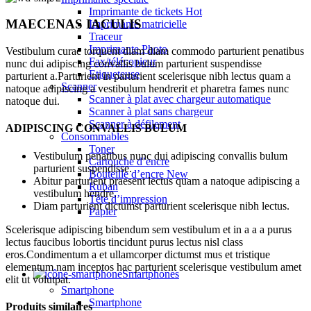
Imprimante de tickets
Hot
MAECENAS IACULIS
Imprimante matricielle
Traceur
Imprimante Photo
Vestibulum curae torquent diam diam commodo parturient penatibus
Fax/télécopieur
nunc dui adipiscing convallis bulum parturient suspendisse
Etiqueteuse
parturient a.Parturient in parturient scelerisque nibh lectus quam a
Scanner
natoque adipiscing a vestibulum hendrerit et pharetra fames nunc
Scanner à plat avec chargeur automatique
natoque dui.
Scanner à plat sans chargeur
Scanner à défilement
ADIPISCING CONVALLIS BULUM
Consommables
Toner
Vestibulum penatibus nunc dui adipiscing convallis bulum
Cartouche d’encre
parturient suspendisse.
Bouteille d’encre
New
Abitur parturient praesent lectus quam a natoque adipiscing a
Ruban
vestibulum hendre.
Tête d’impression
Diam parturient dictumst parturient scelerisque nibh lectus.
Papier
Scelerisque adipiscing bibendum sem vestibulum et in a a a purus
lectus faucibus lobortis tincidunt purus lectus nisl class
eros.Condimentum a et ullamcorper dictumst mus et tristique
elementum nam inceptos hac parturient scelerisque vestibulum amet
Smartphones
elit ut volutpat.
Smartphone
Smartphone
Produits similaires