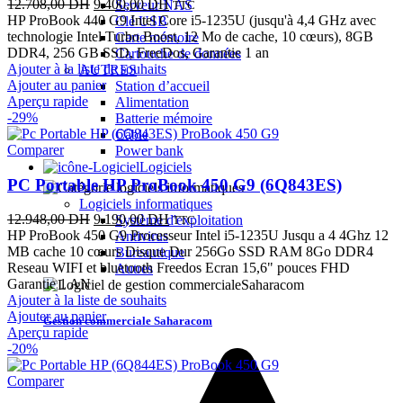
Le
Le
12.708,00
DH
9.400,00
DH
Serveur NAS
TTC
prix
prix
HP ProBook 440 G9 Intel Core i5-1235U (jusqu'à 4,4 GHz avec
Clé USB
initial
actuel
technologie Intel Turbo Boost, 12 Mo de cache, 10 cœurs), 8GB
Carte mémoire
était :
est :
DDR4, 256 GB SSD, FreeDos, Garantie 1 an
Cartouche de données
12.708,00 DH.
9.400,00 DH.
Ajouter à la liste de souhaits
AUTRES
Ajouter au panier
Station d’accueil
Aperçu rapide
Alimentation
-29%
Batterie mémoire
Câble
Comparer
Power bank
Logiciels
PC Portable HP ProBook 450 G9 (6Q843ES)
Logiciels informatiques
Le
Le
12.948,00
DH
9.190,00
DH
Système d'exploitation
TTC
prix
prix
HP ProBook 450 G9 Processeur Intel i5-1235U Jusqu a 4 4Ghz 12
Antivirus
initial
actuel
MB cache 10 cœurs Disque Dur 256Go SSD RAM 8Go DDR4
Bureautique
était :
est :
Reseau WIFI et bluetooth Freedos Ecran 15,6" pouces FHD
Autres
12.948,00 DH.
9.190,00 DH.
Garantie 1 AN
Ajouter à la liste de souhaits
Ajouter au panier
Gestion commerciale Saharacom
Aperçu rapide
-20%
Comparer