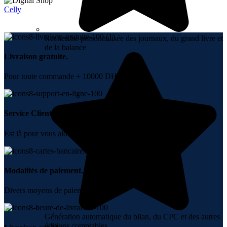
Celly
Recherche personnalisée des journaux, du grand livre et
de la balance
Livraison gratuite.
Pour toute commande + 10000 DH.
Service Clients.
Est là pour vous aider.
Modalités de paiement.
Divers moyens de paiement.
Génération automatique du bilan, du CPC et des autres
éditions comptables