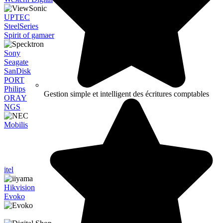
UPTEC
SteelSeries
Spirit of gamaer
Sony
Seagate
SanDisk
PORT
Philips
Gestion simple et intelligent des écritures comptables
ORAY
NGS
Mobilis
itel
Hikvision
Evoko