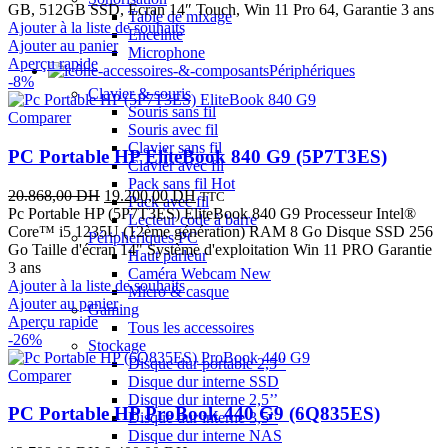
était :
est :
GB, 512GB SSD, Ecran 14″ Touch, Win 11 Pro 64, Garantie 3 ans
Table de mixage
30.708,00 DH.
26.680,00 DH.
Ajouter à la liste de souhaits
Enceinte
Ajouter au panier
Microphone
Aperçu rapide
Périphériques
-8%
Clavier & souris
Souris sans fil
Comparer
Souris avec fil
Clavier sans fil
PC Portable HP EliteBook 840 G9 (5P7T3ES)
Clavier avec fil
Pack sans fil
Hot
Le
Le
20.868,00
DH
19.200,00
DH
TTC
Pack avec fil
prix
prix
Pc Portable HP (5P7T3ES) EliteBook 840 G9 Processeur Intel®
Lecteur code à barre
initial
actuel
Core™ i5 1235U (12ème génération) RAM 8 Go Disque SSD 256
Périphériques PC
était :
est :
Go Taille d'écran 14" Système d'exploitation Win 11 PRO Garantie
Haut parleur
20.868,00 DH.
19.200,00 DH.
3 ans
Caméra Webcam
New
Ajouter à la liste de souhaits
Micro & casque
Ajouter au panier
Gaming
Aperçu rapide
Tous les accessoires
-26%
Stockage
Disque dur portable 2,5’’
Comparer
Disque dur interne SSD
Disque dur interne 2,5’’
PC Portable HP ProBook 440 G9 (6Q835ES)
Disque dur interne 3,5’’
Disque dur interne NAS