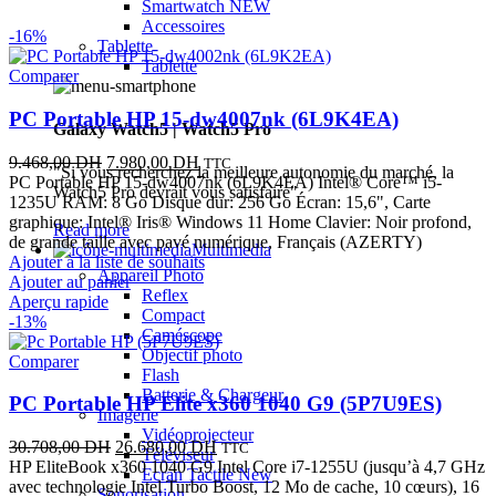
Smartwatch
NEW
Accessoires
-16%
Tablette
Tablette
Comparer
PC Portable HP 15-dw4007nk (6L9K4EA)
Galaxy Watch5 | Watch5 Pro
Le
Le
9.468,00
DH
7.980,00
DH
TTC
"Si vous recherchez la meilleure autonomie du marché, la
prix
prix
PC Portable HP 15-dw4007nk (6L9K4EA) Intel® Core™ i5-
Watch5 Pro devrait vous satisfaire"
initial
actuel
1235U RAM: 8 Go Disque dur: 256 Go Écran: 15,6", Carte
était :
est :
graphique: Intel® Iris® Windows 11 Home Clavier: Noir profond,
Read more
9.468,00 DH.
7.980,00 DH.
de grande taille avec pavé numérique, Français (AZERTY)
Multimedia
Ajouter à la liste de souhaits
Appareil Photo
Ajouter au panier
Reflex
Aperçu rapide
Compact
-13%
Caméscope
Objectif photo
Comparer
Flash
Batterie & Chargeur
PC Portable HP Elite x360 1040 G9 (5P7U9ES)
Imagerie
Vidéoprojecteur
Le
Le
30.708,00
DH
26.680,00
DH
TTC
Téléviseur
prix
prix
HP EliteBook x360 1040 G9 Intel Core i7-1255U (jusqu’à 4,7 GHz
Ecran Tactile
New
initial
actuel
avec technologie Intel Turbo Boost, 12 Mo de cache, 10 cœurs), 16
Sonorisation