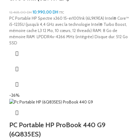
10.990,00
DH
12.468,00
DH
TTC
PC Portable HP Spectre x360 15-er1001nk (6L9K9EA) Intel® Core™
i5-1235U (jusqu’à 4,4 GHz avec la technologie Intel® Turbo Boost,
mémoire cache L3 12 Mo, 10 cœurs, 12 threads) RAM: 8 Go de
mémoire RAM LPDDR4x-4266 MHz (intégrée) Disque dur: 512 Go
SSD
-26%
PC Portable HP ProBook 440 G9
(6Q835ES)