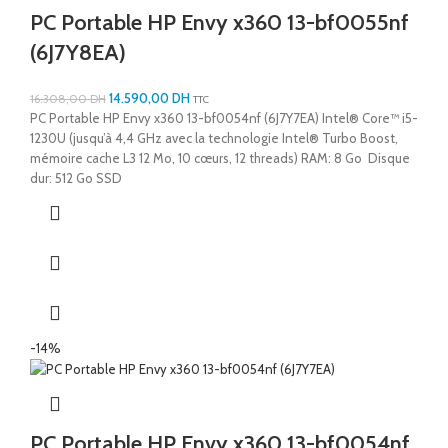
PC Portable HP Envy x360 13-bf0055nf
(6J7Y8EA)
14.590,00
DH
16.308,00
DH
TTC
PC Portable HP Envy x360 13-bf0054nf (6J7Y7EA) Intel® Core™ i5-
1230U (jusqu’à 4,4 GHz avec la technologie Intel® Turbo Boost,
mémoire cache L3 12 Mo, 10 cœurs, 12 threads) RAM: 8 Go Disque
dur: 512 Go SSD
-14%
PC Portable HP Envy x360 13-bf0054nf