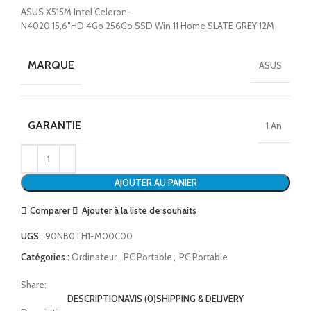
ASUS X515M Intel Celeron-
N4020 15,6″HD 4Go 256Go SSD Win 11 Home SLATE GREY 12M
MARQUE
ASUS
GARANTIE
1 An
AJOUTER AU PANIER
Comparer
Ajouter à la liste de souhaits
UGS :
90NB0TH1-M00C00
Catégories :
Ordinateur
,
PC Portable
,
PC Portable
Share:
DESCRIPTION
AVIS (0)
SHIPPING & DELIVERY