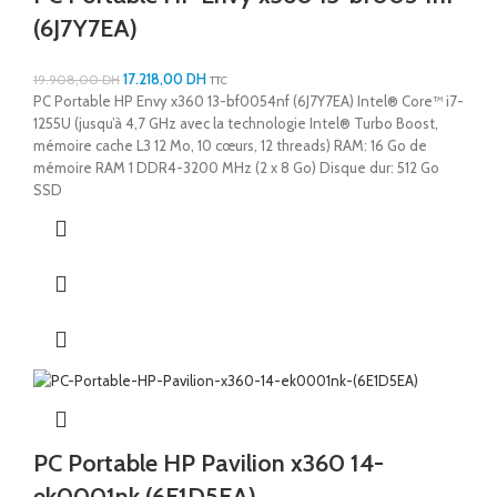
(6J7Y7EA)
17.218,00
DH
19.908,00
DH
TTC
PC Portable HP Envy x360 13-bf0054nf (6J7Y7EA) Intel® Core™ i7-
1255U (jusqu’à 4,7 GHz avec la technologie Intel® Turbo Boost,
mémoire cache L3 12 Mo, 10 cœurs, 12 threads) RAM: 16 Go de
mémoire RAM 1 DDR4-3200 MHz (2 x 8 Go) Disque dur: 512 Go
SSD
PC Portable HP Pavilion x360 14-
ek0001nk (6E1D5EA)