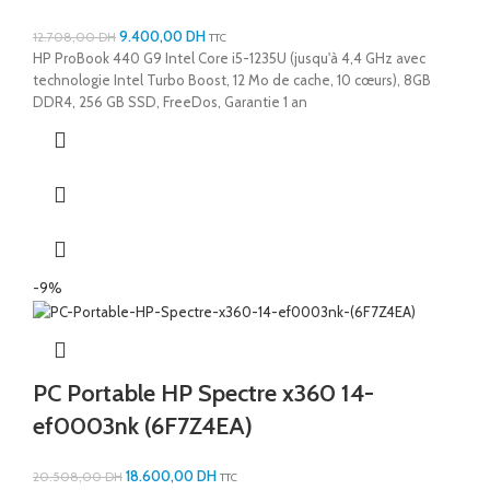
9.400,00
DH
12.708,00
DH
TTC
HP ProBook 440 G9 Intel Core i5-1235U (jusqu'à 4,4 GHz avec
technologie Intel Turbo Boost, 12 Mo de cache, 10 cœurs), 8GB
DDR4, 256 GB SSD, FreeDos, Garantie 1 an
-9%
PC Portable HP Spectre x360 14-
ef0003nk (6F7Z4EA)
18.600,00
DH
20.508,00
DH
TTC