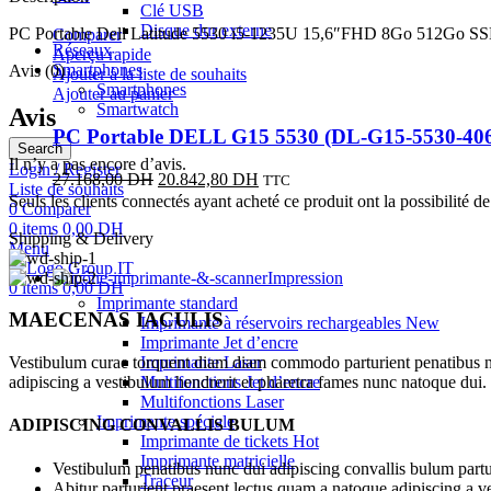
Clé USB
initial
actuel
Disque dur externe
PC Portable Dell Latitude 5530 i5-1235U 15,6″FHD 8Go 512Go S
était :
est :
Comparer
Réseaux
20.424,00 DH.
16.486,80 DH.
Aperçu rapide
Smartphones
Avis (0)
Ajouter à la liste de souhaits
Smartphones
Ajouter au panier
Smartwatch
Avis
PC Portable DELL G15 5530 (DL-G15-5530-40
Search
Il n’y a pas encore d’avis.
Login / Register
Le
Le
27.168,00
DH
20.842,80
DH
TTC
Liste de souhaits
prix
prix
Seuls les clients connectés ayant acheté ce produit ont la possibilité de 
0
Comparer
initial
actuel
0
items
0,00
DH
était :
est :
Shipping & Delivery
Menu
27.168,00 DH.
20.842,80 DH.
Impression
0
items
0,00
DH
Imprimante standard
MAECENAS IACULIS
Imprimante à réservoirs rechargeables
New
Imprimante Jet d’encre
Imprimante Laser
Vestibulum curae torquent diam diam commodo parturient penatibus nunc
Multifonctions Jet d’encre
adipiscing a vestibulum hendrerit et pharetra fames nunc natoque dui.
Multifonctions Laser
Imprimante spéciale
ADIPISCING CONVALLIS BULUM
Imprimante de tickets
Hot
Imprimante matricielle
Vestibulum penatibus nunc dui adipiscing convallis bulum partu
Traceur
Abitur parturient praesent lectus quam a natoque adipiscing a 