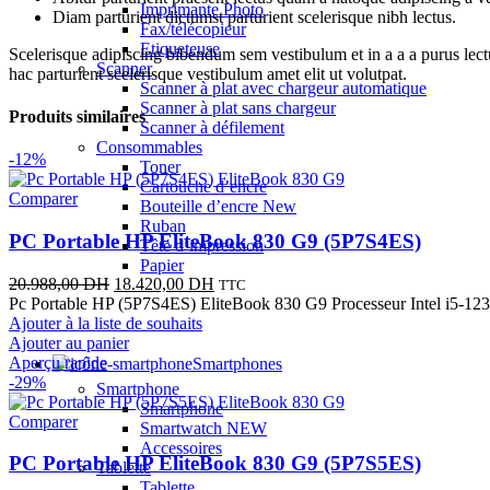
Imprimante Photo
Diam parturient dictumst parturient scelerisque nibh lectus.
Fax/télécopieur
Etiqueteuse
Scelerisque adipiscing bibendum sem vestibulum et in a a a purus lect
Scanner
hac parturient scelerisque vestibulum amet elit ut volutpat.
Scanner à plat avec chargeur automatique
Scanner à plat sans chargeur
Produits similaires
Scanner à défilement
Consommables
-12%
Toner
Cartouche d’encre
Comparer
Bouteille d’encre
New
Ruban
PC Portable HP EliteBook 830 G9 (5P7S4ES)
Tête d’impression
Papier
Le
Le
20.988,00
DH
18.420,00
DH
TTC
prix
prix
Pc Portable HP (5P7S4ES) EliteBook 830 G9 Processeur Intel i5-12
initial
actuel
Ajouter à la liste de souhaits
était :
est :
Ajouter au panier
20.988,00 DH.
18.420,00 DH.
Aperçu rapide
Smartphones
-29%
Smartphone
Smartphone
Comparer
Smartwatch
NEW
Accessoires
PC Portable HP EliteBook 830 G9 (5P7S5ES)
Tablette
Tablette