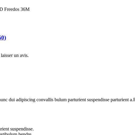
SD Freedos 36M
60)
laisser un avis.
 dui adipiscing convallis bulum parturient suspendisse parturient a.Pa
rient suspendisse.
vestibulum hendre.