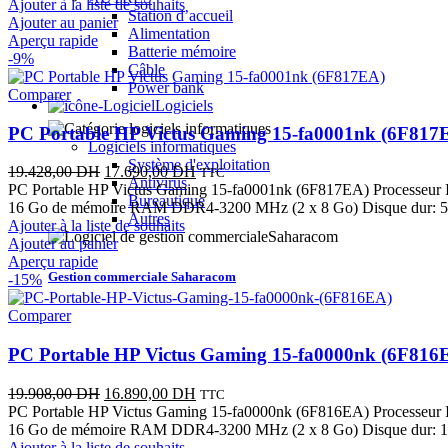
Ajouter à la liste de souhaits
Station d’accueil
Ajouter au panier
Alimentation
Aperçu rapide
Batterie mémoire
-9%
Câble
Power bank
Comparer
Logiciels
PC Portable HP Victus Gaming 15-fa0001nk (6F817
Logiciels informatiques
Système d'exploitation
Le
Le
19.428,00
DH
17.690,00
DH
TTC
Antivirus
prix
prix
PC Portable HP Victus Gaming 15-fa0001nk (6F817EA) Processeur I
Bureautique
initial
actuel
16 Go de mémoire RAM DDR4-3200 MHz (2 x 8 Go) Disque dur: 
Autres
était :
est :
Ajouter à la liste de souhaits
19.428,00 DH.
17.690,00 DH.
Ajouter au panier
Aperçu rapide
Gestion commerciale Saharacom
-15%
Comparer
PC Portable HP Victus Gaming 15-fa0000nk (6F816
Le
Le
19.908,00
DH
16.890,00
DH
TTC
prix
prix
PC Portable HP Victus Gaming 15-fa0000nk (6F816EA) Processeur I
initial
actuel
16 Go de mémoire RAM DDR4-3200 MHz (2 x 8 Go) Disque dur: 1
était :
est :
Ajouter à la liste de souhaits