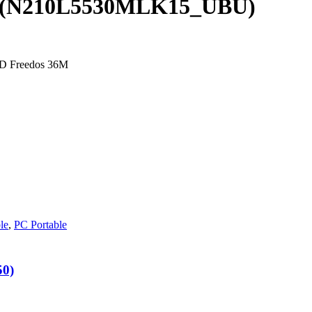
530 (N210L5530MLK15_UBU)
SD Freedos 36M
le
,
PC Portable
50)