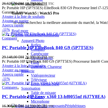
Le
Le
26.628,00
DH
18.790,00
DH
TTC
prix
prix
Pc Portable HP (5P7S5ES) EliteBook 830 G9 Processeur Intel i7-12
initial
actuel
Garantie 3 ans
Galaxy Watch5 | Watch5 Pro
était :
est :
Ajouter à la liste de souhaits
26.628,00 DH.
18.790,00 DH.
Ajouter au panier
"Si vous recherchez la meilleure autonomie du marché, la Watch
Aperçu rapide
-11%
Read more
Multimedia
Comparer
Appareil Photo
Reflex
PC Portable HP EliteBook 840 G9 (5P7T5ES)
Compact
Caméscope
Le
Le
29.148,00
DH
26.000,00
DH
TTC
Objectif photo
prix
prix
Pc Portable HP EliteBook 840 G9 (5P7T5ES) Processeur Intel® Cor
Flash
initial
actuel
Ajouter à la liste de souhaits
Batterie & Chargeur
était :
est :
Ajouter au panier
Imagerie
29.148,00 DH.
26.000,00 DH.
Aperçu rapide
Vidéoprojecteur
-11%
Téléviseur
Ecran Tactile
New
Comparer
Sonorisation
Table de mixage
PC Portable HP Envy x360 13-bf0055nf (6J7Y8EA)
Enceinte
Microphone
Le
Le
Périphériques
16.308,00
DH
14.590,00
DH
TTC