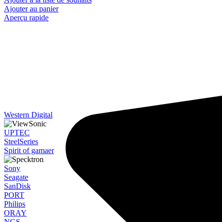
19.908,00 DH.
16.890,00 DH.
Ajouter au panier
Aperçu rapide
Western Digital
UPTEC
SteelSeries
Spirit of gamaer
Sony
Seagate
SanDisk
PORT
Philips
ORAY
NGS