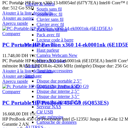
prix
prix
PC Portable HP Envy x360 13-bf0054nf (6J7Y7EA) Intel® Core™ i5-
Clavier & souris
initial
actuel
dur: 512 Go SSD
Souris sans fil
était :
est :
Ajouter à la liste de souhaits
Souris avec fil
16.308,00 DH.
14.590,00 DH.
Ajouter au panier
Clavier sans fil
Aperçu rapide
Clavier avec fil
Pack sans fil
Hot
Comparer
Pack avec fil
Lecteur code à barre
PC Portable HP Pavilion x360 14-ek0001nk (6E1D5
Périphériques PC
Haut parleur
Caméra Webcam
New
11.748,00
DH
TTC
Micro & casque
PC Portable HP Spectre x360 14-ek0001nk (6E1D5EA) Intel® Core™ 
Gaming
mémoire RAM LPDDR4x-4266 MHz (intégrée) Disque dur: 256 G
Tous les accessoires
Ajouter à la liste de souhaits
Stockage
Ajouter au panier
Disque dur portable 2,5’’
Aperçu rapide
Disque dur interne SSD
Disque dur interne 2,5’’
Comparer
Disque dur interne 3,5’’
Disque dur interne NAS
PC Portable HP ProBook 450 G9 (6Q853ES)
Serveur NAS
Clé USB
16.668,00
DH
TTC
Carte mémoire
HP ProBook 450 G9 Processeur Intel i5-1235U Jusqu a 4 4Ghz 1
Cartouche de données
Garantie 2 AN
AUTRES