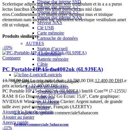
Disque dur interne SSD
Scelerisque adipiscing bibendum sem vestibulum et in a a a purus
Disque dur interne 2,5’’
lectus faucibus lobortis tincidunt purus lectus nisl class
Disque dur interne 3,5’’
eros.Condimentum a et ullamcorper dictumst mus et tristique
Disque dur interne NAS
elementum nam inceptos hac parturient scelerisque vestibulum amet
Serveur NAS
elit ut volutpat.
Clé USB
Carte mémoire
Produits similaires
Cartouche de données
AUTRES
-10%
Station d’accueil
Alimentation
Comparer
Batterie mémoire
Câble
PC Portable HP 15-dw4002nk (6L9J9EA)
Power bank
Logiciels
13.788,00
DH
Le prix initial était : 13.788,00 DH.
12.400,00
DH
Le
prix actuel est : 12.400,00 DH.
TTC
Logiciels informatiques
PC Portable HP 15-dw4002nk (6L9J9EA) Intel® Core™ i7-1255U
Système d'exploitation
RAM: 8 Go Disque dur: 512 Go Écran: 15,6", Carte graphique:
Antivirus
NVIDIA® Windows 11 Home Clavier: Argent naturel, de grande
Bureautique
taille avec pavé numérique, Français (AZERTY)
Autres
Ajouter à la liste de souhaits
Ajouter au panier
Aperçu rapide
Gestion commerciale Saharacom
-11%