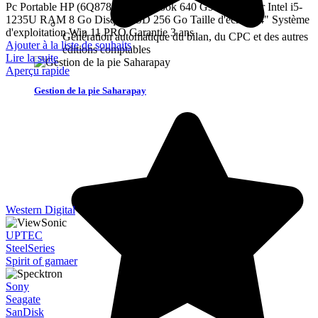
Pc Portable HP (6Q878ES) EliteBook 640 G9 Processeur Intel i5-
1235U RAM 8 Go Disque SSD 256 Go Taille d'écran 14" Système
d'exploitation Win 11 PRO Garantie 3 ans
Génération automatique du bilan, du CPC et des autres
Ajouter à la liste de souhaits
éditions comptables
Lire la suite
Aperçu rapide
Gestion de la pie Saharapay
Western Digital
UPTEC
SteelSeries
Spirit of gamaer
Sony
Seagate
SanDisk