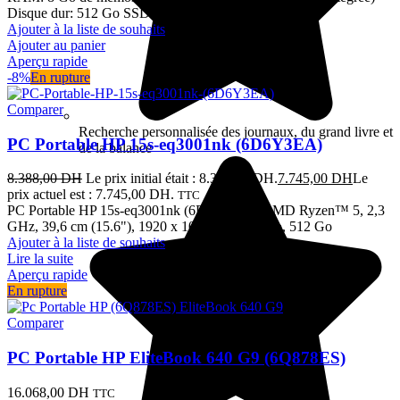
Disque dur: 512 Go SSD
Ajouter à la liste de souhaits
Ajouter au panier
Aperçu rapide
-8%
En rupture
Comparer
Recherche personnalisée des journaux, du grand livre et
PC Portable HP 15s-eq3001nk (6D6Y3EA)
de la balance
8.388,00
DH
Le prix initial était : 8.388,00 DH.
7.745,00
DH
Le
prix actuel est : 7.745,00 DH.
TTC
PC Portable HP 15s-eq3001nk (6D6Y3EA) AMD Ryzen™ 5, 2,3
GHz, 39,6 cm (15.6"), 1920 x 1080 pixels, 8 Go, 512 Go
Ajouter à la liste de souhaits
Lire la suite
Aperçu rapide
En rupture
Comparer
PC Portable HP EliteBook 640 G9 (6Q878ES)
16.068,00
DH
TTC