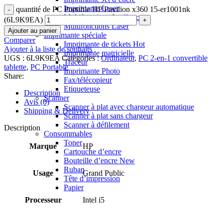
Imprimante Laser
quantité de PC Portable HP Pavilion x360 15-er1001nk
Multifonctions Jet d’encre
(6L9K9EA)
Multifonctions Laser
Ajouter au panier
Imprimante spéciale
Comparer
Imprimante de tickets
Hot
Ajouter à la liste de souhaits
Imprimante matricielle
UGS :
6L9K9EA
Catégories :
Ordinateur
,
PC 2-en-1 convertible
Traceur
tablette
,
PC Portable
Imprimante Photo
Share:
Fax/télécopieur
Etiqueteuse
Description
Scanner
Avis (0)
Scanner à plat avec chargeur automatique
Shipping & Delivery
Scanner à plat sans chargeur
Scanner à défilement
Description
Consommables
Toner
Marque
HP
Cartouche d’encre
Bouteille d’encre
New
Ruban
Usage
Grand Public
Tête d’impression
Papier
Processeur
Intel i5