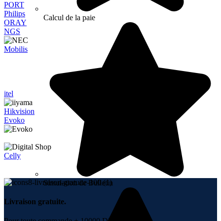
PORT
Philips
Calcul de la paie
ORAY
NGS
Mobilis
itel
Hikvision
Evoko
Celly
Simulation de Bulletin
Livraison gratuite.
Pour toute commande + 10000 DH.