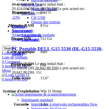
Barrette mémoire
20.424,00
DH
Le prix initial était :
Image & Son
20.424,00 DH.
16.486,80
DH
Le prix actuel est :
Micro & Casque
Processeur
Intel i5
16.486,80 DH.
Stockage
TTC
-23%
Clé USB
Disque dur externe
Mémoire RAM
8 Go
Comparer
Réseaux
Aperçu rapide
Smartphones
Ajouter à la liste de souhaits
Smartphones
Disque SSD
512 Go
Ajouter au panier
Smartwatch
PC Portable DELL G15 5530 (DL-G15-5530-
Search
Carte graphique
Intel
Login / Register
4060)
Liste de souhaits
0
Comparer
27.168,00
DH
Le prix initial était :
Ecran tactile
Oui
0
items
0,00
DH
27.168,00 DH.
20.842,80
DH
Le prix actuel est :
Menu
20.842,80 DH.
TTC
Taille écran
15,6"
0
items
0,00
DH
Système d'exploitation
Win 11 Home
Impression
Imprimante standard
Garantie
Imprimante à réservoirs rechargeables
1 An
New
Imprimante Jet d’encre