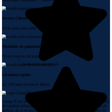
Service Clients.
Est là pour vous aider.
Modalités de paiement.
Divers moyens de paiement.
Gestion des indemnités
Livraison rapide.
En 72H max sur tout le Maroc.
Group IT est une société spécialisée dans la vente en ligne au Maroc
de matériel informatique, de réseaux, de téléphonie, de logiciels de
gestion, de systèmes de sécurité, d’audiovisuel et de fournitures de