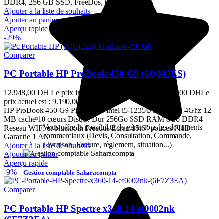
DDR4, 256 GB SSD, FreeDos, Garantie 1 an
Ajouter à la liste de souhaits
Ajouter au panier
Aperçu rapide
-29%
Comparer
PC Portable HP ProBook 450 G9 (6Q843ES)
12.948,00
DH
Le prix initial était : 12.948,00 DH.
9.190,00
DH
Le
prix actuel est : 9.190,00 DH.
TTC
HP ProBook 450 G9 Processeur Intel i5-1235U Jusqu a 4 4Ghz 12
MB cache 10 cœurs Disque Dur 256Go SSD RAM 8Go DDR4
Vous offre la possibilité de gérer tous les documents
Reseau WIFI et bluetooth Freedos Ecran 15,6" pouces FHD
commerciaux (Devis, Consultation, Commande,
Garantie 1 AN
Livraison, Facture, règlement, situation...)
Ajouter à la liste de souhaits
Ajouter au panier
Aperçu rapide
-9%
Gestion comptable Saharacompta
Comparer
PC Portable HP Spectre x360 14-ef0002nk