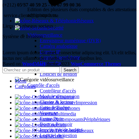
(+212)
05 37 40 59 25 - 06 67 99 00 36
Edition des plusieurs états comptables & des attestations
administratives
service.clients@group-it.ma
Réseaux
Liens des réseaux sociaux :
Sécurité
Vidéosurveillance
Système de livraison :
Enregistreur numérique (DVR)
Caméra analogique
Caméra IP
Lorem ipsum dolor sit amet, consectetur adipiscing elit. Ut elit tellus,
Caméra Speed dome
luctus nec ullamcorper mattis, pulvinar dapibus leo.
Disque dur
Based on
WoodMart
theme
2023
WooCommerce Themes
.
Câbles
Search
Logiciel de gestion
Menu
Contrôle d'accés
Categories
Contrôleur d'accès
Module d'expansion
Ordinateur
Clavier & lecteur
Impression
Carte & Badge
Smartphones
Venteuse
Multimedia
Ferme Porte
Périphériques
Bouton Poussoir
Logiciels
Imprimante de badges
Réseaux
Logiciel de gestion
Sécurité