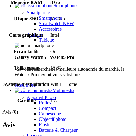
Mémoire RAM
8 Go
Smartphones
Smartphone
Smartphone
Disque SSD
512 Go
Smartwatch
NEW
Accessoires
Tablette
Carte graphique
Intel
Tablette
Ecran tactile
Oui
Galaxy Watch5 | Watch5 Pro
Taille écran
15,6"
"Si vous recherchez la meilleure autonomie du marché, la
Watch5 Pro devrait vous satisfaire"
Système d'exploitation
Win 11 Home
Read more
Multimedia
Appareil Photo
Garantie
1 An
Reflex
Compact
Avis (0)
Caméscope
Objectif photo
Avis
Flash
Batterie & Chargeur
Imagerie