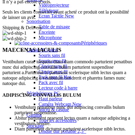
Il n’y a pas encore d’avis.
Vidéoprojecteur
Téléviseur
Seuls les clients connectés ayant acheté ce produit ont la possibilité
Ecran Tactile
New
de laisser un avis.
Sonorisation
Table de mixage
Shipping & Delivery
Enceinte
Microphone
Périphériques
MAECENAS IACULIS
Clavier & souris
Souris sans fil
Souris avec fil
Vestibulum curae torquent diam diam commodo parturient penatibus
Clavier sans fil
nunc dui adipiscing convallis bulum parturient suspendisse
Clavier avec fil
parturient a.Parturient in parturient scelerisque nibh lectus quam a
Pack sans fil
Hot
natoque adipiscing a vestibulum hendrerit et pharetra fames nunc
Pack avec fil
natoque dui.
Lecteur code à barre
Périphériques PC
ADIPISCING CONVALLIS BULUM
Haut parleur
Caméra Webcam
New
Vestibulum penatibus nunc dui adipiscing convallis bulum
Micro & casque
parturient suspendisse.
Gaming
Abitur parturient praesent lectus quam a natoque adipiscing a
Tous les accessoires
vestibulum hendre.
Stockage
Diam parturient dictumst parturient scelerisque nibh lectus.
Disque dur portable 2,5’’