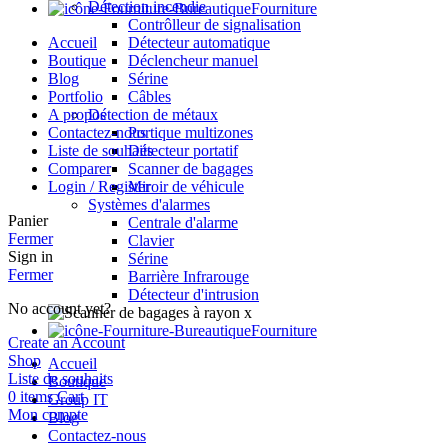
Détection incendie
Fourniture
Contrôlleur de signalisation
Accueil
Détecteur automatique
Boutique
Déclencheur manuel
Blog
Sérine
Portfolio
Câbles
A propos
Détection de métaux
Contactez-nous
Portique multizones
Liste de souhaits
Détecteur portatif
Comparer
Scanner de bagages
Login / Register
Miroir de véhicule
Systèmes d'alarmes
Panier
Centrale d'alarme
Fermer
Clavier
Sign in
Sérine
Fermer
Barrière Infrarouge
Détecteur d'intrusion
No account yet?
Fourniture
Create an Account
Shop
Accueil
Liste de souhaits
Boutique
0
items
Cart
Group IT
Mon compte
Blog
Contactez-nous