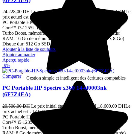
(6F7Z3EA)
24.228,00
DH
Le prix initial était : 24.228,00 DH.
22.100,00
DH
Le
prix actuel est : 22.100,00 DH.
TTC
PC Portable HP Spectre x360 14-ef0002nk (6F7Z3EA) Intel®
Core™ i7-1255U (jusqu’à 4,7 GHz avec la technologie Intel®
Turbo Boost, mémoire cache L3 12 Mo, 10 cœurs, 12 threads)
RAM: 16 Go de mémoire RAM 1 DDR4-3200 MHz (2 x 8 Go)
Disque dur: 512 Go SSD
Ajouter à la liste de souhaits
Ajouter au panier
Aperçu rapide
-9%
Comparer
Gestion simple et intelligent des écritures comptables
PC Portable HP Spectre x360 14-ef0003nk
(6F7Z4EA)
20.508,00
DH
Le prix initial était : 20.508,00 DH.
18.600,00
DH
Le
prix actuel est : 18.600,00 DH.
TTC
PC Portable HP Spectre x360 14-ef0003nk (6F7Z4EA) Intel®
Core™ i5-1235U (jusqu’à 4,4 GHz avec la technologie Intel®
Turbo Boost, mémoire cache L3 12 Mo, 10 cœurs, 12 threads)
RAM: 8 Go de mémoire RAM LPDDR4x-4266 MHz (intégrée)