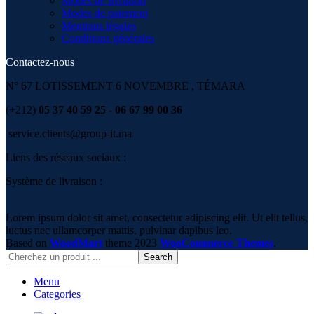
Modes de livraison
Modes de paiement
Mentions légales
Conditions générales
Contactez-nous
N° 67 LOTISSEMENT 6 NOVEMBRE , TÉMARA
(+212)
05 37 40 59 25 - 06 67 99 00 36
service.clients@group-it.ma
Liens des réseaux sociaux :
Système de livraison :
Lorem ipsum dolor sit amet, consectetur adipiscing elit. Ut elit tellus,
luctus nec ullamcorper mattis, pulvinar dapibus leo.
Based on
WoodMart
theme
2023
WooCommerce Themes
.
Search
Menu
Categories