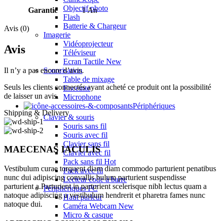
Objectif photo
Garantie
1 An
Flash
Batterie & Chargeur
Avis (0)
Imagerie
Vidéoprojecteur
Avis
Téléviseur
Ecran Tactile
New
Il n’y a pas encore d’avis.
Sonorisation
Table de mixage
Seuls les clients connectés ayant acheté ce produit ont la possibilité
Enceinte
de laisser un avis.
Microphone
Périphériques
Shipping & Delivery
Clavier & souris
Souris sans fil
Souris avec fil
Clavier sans fil
MAECENAS IACULIS
Clavier avec fil
Pack sans fil
Hot
Vestibulum curae torquent diam diam commodo parturient penatibus
Pack avec fil
nunc dui adipiscing convallis bulum parturient suspendisse
Lecteur code à barre
parturient a.Parturient in parturient scelerisque nibh lectus quam a
Périphériques PC
natoque adipiscing a vestibulum hendrerit et pharetra fames nunc
Haut parleur
natoque dui.
Caméra Webcam
New
Micro & casque