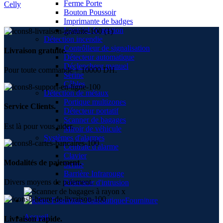
Ferme Porte
Celly
Bouton Poussoir
Imprimante de badges
Logiciel de gestion
Détection incendie
Contrôlleur de signalisation
Livraison gratuite.
Détecteur automatique
Déclencheur manuel
Pour toute commande + 10000 DH.
Sérine
Câbles
Détection de métaux
Portique multizones
Service Clients.
Détecteur portatif
Scanner de bagages
Est là pour vous aider.
Miroir de véhicule
Systèmes d'alarmes
Centrale d'alarme
Clavier
Modalités de paiement.
Sérine
Barrière Infrarouge
Divers moyens de paiement.
Détecteur d'intrusion
Fourniture
Accueil
Livraison rapide.