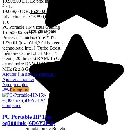
19.908,00
DH
Le prix initial
était :
19.908,00 DH.
16.890,00
DH
Le
prix actuel est : 16.890,00 DH.
TTC
PC Portable HP Victus Gaming
Calcul de la paie
15-fa0000nk (6F816EA)
Processeur Intel® Core™ i7-
12700H (jusqu’à 4,7 GHz avec la
technologie Intel® Turbo Boost,
mémoire cache L3 24 Mo, 14
cœurs, 20 threads) RAM: 16 Go
de mémoire RAM DDR4-3200
MHz (2 x 8 Go) Disque dur: 1 To
Ajouter à la liste de souhaits
Ajouter au panier
Aperçu rapide
-8%
En rupture
Comparer
PC Portable HP 15s-
eq3001nk (6D6Y3EA)
Simulation de Bulletin