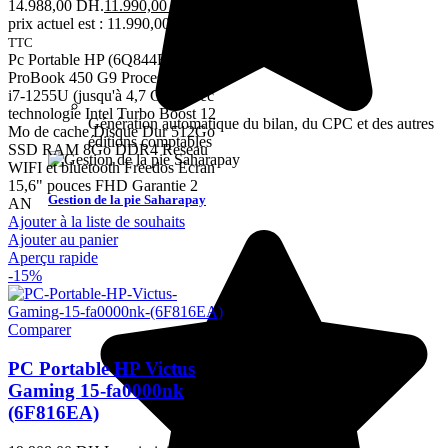
14.988,00 DH.
11.990,00
DH
Le
prix actuel est : 11.990,00 DH.
TTC
Pc Portable HP (6Q844ES)
ProBook 450 G9 Processeur Intel
i7-1255U (jusqu'à 4,7 GHz avec
technologie Intel Turbo Boost 12
Génération automatique du bilan, du CPC et des autres
Mo de cache Disque Dur 512Go
éditions comptables
SSD RAM 8Go DDR4 Reseau
WIFI et bluetooth Freedos Ecran
15,6" pouces FHD Garantie 2
Gestion de la pie Saharapay
AN
Ajouter à la liste de souhaits
Ajouter au panier
Aperçu rapide
-15%
Comparer
PC Portable HP Victus
Gaming 15-fa0000nk
(6F816EA)