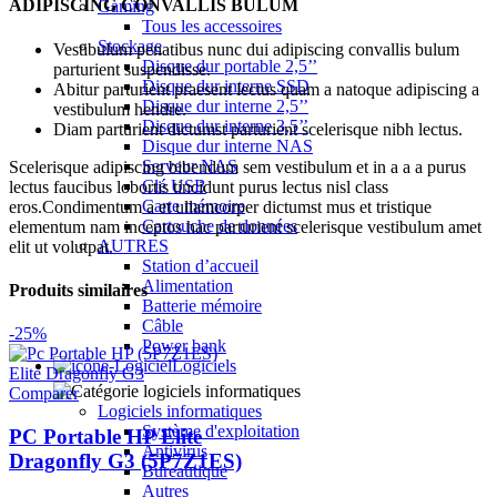
ADIPISCING CONVALLIS BULUM
Gaming
Tous les accessoires
Stockage
Vestibulum penatibus nunc dui adipiscing convallis bulum
Disque dur portable 2,5’’
parturient suspendisse.
Disque dur interne SSD
Abitur parturient praesent lectus quam a natoque adipiscing a
Disque dur interne 2,5’’
vestibulum hendre.
Disque dur interne 3,5’’
Diam parturient dictumst parturient scelerisque nibh lectus.
Disque dur interne NAS
Serveur NAS
Scelerisque adipiscing bibendum sem vestibulum et in a a a purus
Clé USB
lectus faucibus lobortis tincidunt purus lectus nisl class
Carte mémoire
eros.Condimentum a et ullamcorper dictumst mus et tristique
Cartouche de données
elementum nam inceptos hac parturient scelerisque vestibulum amet
AUTRES
elit ut volutpat.
Station d’accueil
Alimentation
Produits similaires
Batterie mémoire
Câble
-25%
Power bank
Logiciels
Comparer
Logiciels informatiques
Système d'exploitation
PC Portable HP Elite
Antivirus
Dragonfly G3 (5P7Z1ES)
Bureautique
Autres