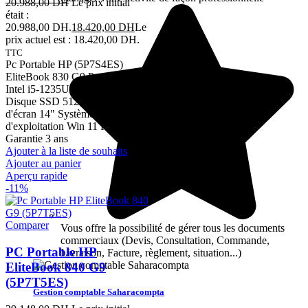
20.988,00
DH
Le prix initial
était :
20.988,00 DH.
18.420,00
DH
Le
prix actuel est : 18.420,00 DH.
TTC
Pc Portable HP (5P7S4ES)
EliteBook 830 G9 Processeur
Intel i5-1235U RAM 8 Go
Disque SSD 512 Go Taille
d'écran 14" Système
d'exploitation Win 11 PRO
Garantie 3 ans
Ajouter à la liste de souhaits
Ajouter au panier
Aperçu rapide
-11%
Comparer
Vous offre la possibilité de gérer tous les documents
commerciaux (Devis, Consultation, Commande,
PC Portable HP
Livraison, Facture, règlement, situation...)
EliteBook 840 G9
(5P7T5ES)
Gestion comptable Saharacompta