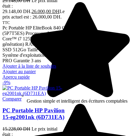
29.148,00
DH
Le prix initial
était :
29.148,00 DH.
26.000,00
DH
Le
prix actuel est : 26.000,00 DH.
TTC
Pc Portable HP EliteBook 840 G9
(5P7T5ES) Processeur Intel®
Core™ i7 1255U (12ème
génération) RAM 16 Go Disque
SSD 512Go Taille d'écran 14"
Système d'exploitation Win 11
PRO Garantie 3 ans
Ajouter à la liste de souhaits
Ajouter au panier
Aperçu rapide
-9%
Comparer
Gestion simple et intelligent des écritures comptables
PC Portable HP Pavilion
15-eg2001nk (6D731EA)
15.228,00
DH
Le prix initial
était :