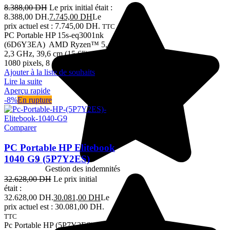
8.388,00
DH
Le prix initial était :
8.388,00 DH.
7.745,00
DH
Le
prix actuel est : 7.745,00 DH.
TTC
PC Portable HP 15s-eq3001nk
(6D6Y3EA) AMD Ryzen™ 5,
2,3 GHz, 39,6 cm (15.6"), 1920 x
1080 pixels, 8 Go, 512 Go
Ajouter à la liste de souhaits
Lire la suite
Aperçu rapide
-8%
En rupture
Comparer
PC Portable HP Elitebook
1040 G9 (5P7Y2ES)
Gestion des indemnités
32.628,00
DH
Le prix initial
était :
32.628,00 DH.
30.081,00
DH
Le
prix actuel est : 30.081,00 DH.
TTC
Pc Portable HP (5P7Y2ES)