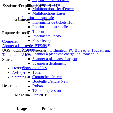
Imprimante Laser
Système d'exploitation
Win 11 Home
Multifonctions Jet d’encre
Multifonctions Laser
Imprimante spéciale
Garantie
1 An
Imprimante de tickets
Hot
Imprimante matricielle
Traceur
Rupture de stock
Imprimante Photo
Fax/télécopieur
Comparer
Etiqueteuse
Ajouter à la liste de souhaits
Scanner
UGS :
6E1J3EA
Catégories :
Ordinateur
,
PC Bureau & Tout-en-un
,
Scanner à plat avec chargeur automatique
Tout-en-un (AIO)
Scanner à plat sans chargeur
Share:
Scanner à défilement
Consommables
Description
Toner
Avis (0)
Cartouche d’encre
Shipping & Delivery
Bouteille d’encre
New
Description
Ruban
Tête d’impression
Marque
Papier
HP
Usage
Professionnel