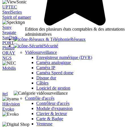
UPTEC
SteelSeries
Spirit of gamaer
Sony
Edition des plusieurs états comptables & des attestations
Seagate
administratives
SanDisk
Réseaux
PORT
Sécurité
Philips
Vidéosurveillance
ORAY
Enregistreur numérique (DVR)
NGS
Caméra analogique
Caméra IP
Mobilis
Caméra Speed dome
Disque dur
Câbles
Logiciel de gestion
itel
Contrôle d'accés
Contrôleur d'accès
Hikvision
Module d'expansion
Evoko
Clavier & lecteur
Carte & Badge
Venteuse