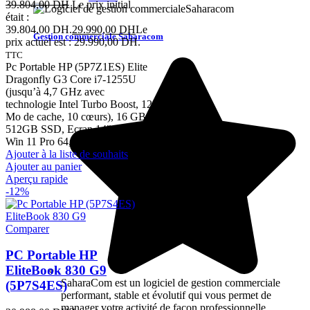
39.804,00
DH
Le prix initial
était :
39.804,00 DH.
29.990,00
DH
Le
Gestion commerciale Saharacom
prix actuel est : 29.990,00 DH.
TTC
Pc Portable HP (5P7Z1ES) Elite
Dragonfly G3 Core i7-1255U
(jusqu’à 4,7 GHz avec
technologie Intel Turbo Boost, 12
Mo de cache, 10 cœurs), 16 GB,
512GB SSD, Ecran 14″ Touch,
Win 11 Pro 64, Garantie 3 ans
Ajouter à la liste de souhaits
Ajouter au panier
Aperçu rapide
-12%
Comparer
PC Portable HP
EliteBook 830 G9
SaharaCom est un logiciel de gestion commerciale
(5P7S4ES)
performant, stable et évolutif qui vous permet de
manager votre activité de façon professionnelle