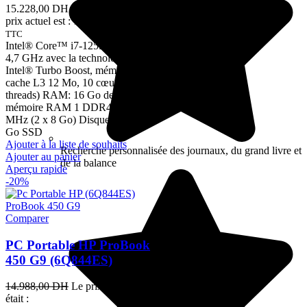
15.228,00 DH.
13.890,00
DH
Le
prix actuel est : 13.890,00 DH.
TTC
Intel® Core™ i7-1255U (jusqu’à
4,7 GHz avec la technologie
Intel® Turbo Boost, mémoire
cache L3 12 Mo, 10 cœurs, 12
threads) RAM: 16 Go de
mémoire RAM 1 DDR4-3200
MHz (2 x 8 Go) Disque dur: 512
Go SSD
Ajouter à la liste de souhaits
Recherche personnalisée des journaux, du grand livre et
Ajouter au panier
de la balance
Aperçu rapide
-20%
Comparer
PC Portable HP ProBook
450 G9 (6Q844ES)
14.988,00
DH
Le prix initial
était :