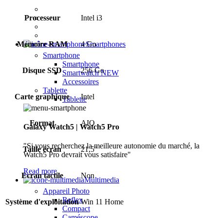
Processeur
Intel i3
Mémoire RAM
4 Go
Smartphones
Smartphone
Smartphone
Disque SSD
256 Go
Smartwatch
NEW
Accessoires
Tablette
Carte graphique
Intel
Tablette
Format
AIO
Galaxy Watch5 | Watch5 Pro
"Si vous recherchez la meilleure autonomie du marché, la
Taille écran
21,5''
Watch5 Pro devrait vous satisfaire"
Read more
Ecran tactile
Non
Multimedia
Appareil Photo
Reflex
Système d'exploitation
Win 11 Home
Compact
Caméscope