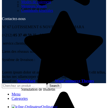
Modes de paiement
Mentions légales
Calcul de la paie
Conditions générales
Contactez-nous
N° 67 LOTISSEMENT 6 NOVEMBRE , TÉMARA
(+212)
05 37 40 59 25 - 06 67 99 00 36
service.clients@group-it.ma
Liens des réseaux sociaux :
Système de livraison :
Lorem ipsum dolor sit amet, consectetur adipiscing elit. Ut elit tellus,
luctus nec ullamcorper mattis, pulvinar dapibus leo.
Based on
WoodMart
theme
2023
WooCommerce Themes
.
Search
Simulation de Bulletin
Menu
Categories
Ordinateur