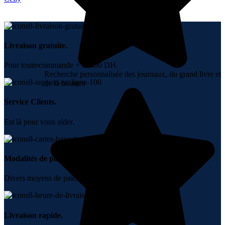
Livraison gratuite.
Pour toute commande + 10000 DH.
Recherche personnalisée des journaux, du grand livre et
de la balance
Service Clients.
Est là pour vous aider.
Modalités de paiement.
Divers moyens de paiement.
Livraison rapide.