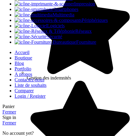
Impression
Smartphones
Multimedia
Périphériques
Logiciels
Réseaux
Sécurité
Fourniture
Accueil
Boutique
Blog
Portfolio
A propos
Gestion des indemnités
Contactez-nous
Liste de souhaits
Comparer
Login / Register
Panier
Fermer
Sign in
Fermer
No account yet?