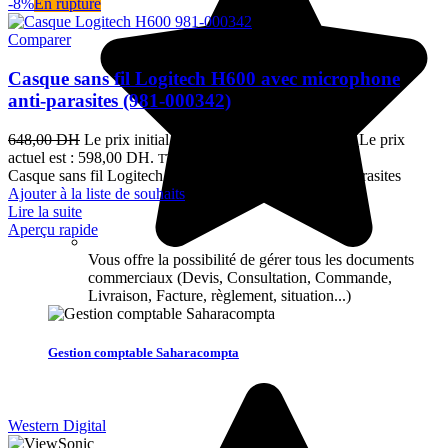
-8%
En rupture
Comparer
Casque sans fil Logitech H600 avec microphone
anti-parasites (981-000342)
648,00
DH
Le prix initial était : 648,00 DH.
598,00
DH
Le prix
actuel est : 598,00 DH.
TTC
Casque sans fil Logitech H600 avec microphone anti-parasites
Ajouter à la liste de souhaits
Lire la suite
Aperçu rapide
Vous offre la possibilité de gérer tous les documents
commerciaux (Devis, Consultation, Commande,
Livraison, Facture, règlement, situation...)
Gestion comptable Saharacompta
Western Digital