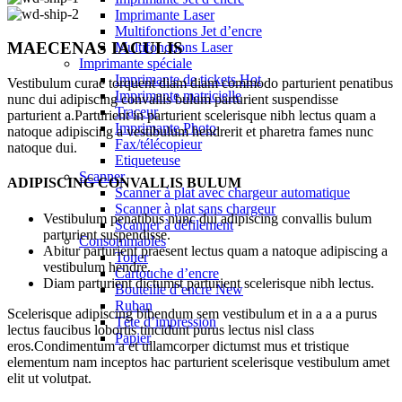
Imprimante Laser
Multifonctions Jet d’encre
MAECENAS IACULIS
Multifonctions Laser
Imprimante spéciale
Imprimante de tickets
Hot
Vestibulum curae torquent diam diam commodo parturient penatibus
Imprimante matricielle
nunc dui adipiscing convallis bulum parturient suspendisse
Traceur
parturient a.Parturient in parturient scelerisque nibh lectus quam a
Imprimante Photo
natoque adipiscing a vestibulum hendrerit et pharetra fames nunc
Fax/télécopieur
natoque dui.
Etiqueteuse
Scanner
ADIPISCING CONVALLIS BULUM
Scanner à plat avec chargeur automatique
Scanner à plat sans chargeur
Vestibulum penatibus nunc dui adipiscing convallis bulum
Scanner à défilement
parturient suspendisse.
Consommables
Abitur parturient praesent lectus quam a natoque adipiscing a
Toner
vestibulum hendre.
Cartouche d’encre
Diam parturient dictumst parturient scelerisque nibh lectus.
Bouteille d’encre
New
Ruban
Scelerisque adipiscing bibendum sem vestibulum et in a a a purus
Tête d’impression
lectus faucibus lobortis tincidunt purus lectus nisl class
Papier
eros.Condimentum a et ullamcorper dictumst mus et tristique
elementum nam inceptos hac parturient scelerisque vestibulum amet
elit ut volutpat.