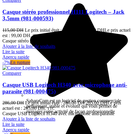
Comparer
Casque stéréo professionnel H111 Logitech – Jack
3,5mm (981-000593)
115,00
DH
Le prix initial était : 115,00 DH.
99,00
DH
Le prix actuel
est : 99,00 DH.
TTC
Casque stéréo professionnel H111 Logitech - Jack 3,5mm
Ajouter à la liste de souhaits
Lire la suite
Aperçu rapide
-7%
En rupture
Comparer
Casque USB Logitech H340 avec microphone anti-
parasite (981-000475)
SaharaCom est un logiciel de gestion commerciale
286,00
DH
Le prix initial était : 286,00 DH.
265,00
DH
Le prix
performant, stable et évolutif qui vous permet de
actuel est : 265,00 DH.
TTC
manager votre activité de façon professionnelle
Casque USB Logitech H340 avec microphone anti-parasite
Ajouter à la liste de souhaits
Lire la suite
Aperçu rapide