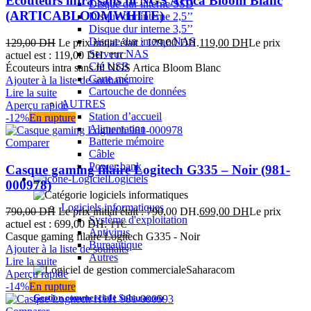
Écouteurs intra sans fil NGS Artica Bloom Blanc
Disque dur interne SSD
(ARTICABLOOMWHITE)
Disque dur interne 2,5’’
Disque dur interne 3,5’’
Disque dur interne NAS
129,00
DH
Le prix initial était : 129,00 DH.
119,00
DH
Le prix
Serveur NAS
actuel est : 119,00 DH.
TTC
Clé USB
Écouteurs intra sans fil NGS Artica Bloom Blanc
Carte mémoire
Ajouter à la liste de souhaits
Cartouche de données
Lire la suite
AUTRES
Aperçu rapide
Station d’accueil
-12%
En rupture
Alimentation
Batterie mémoire
Comparer
Câble
Power bank
Casque gaming filaire Logitech G335 – Noir (981-
Logiciels
000978)
Logiciels informatiques
790,00
DH
Le prix initial était : 790,00 DH.
699,00
DH
Le prix
Système d'exploitation
actuel est : 699,00 DH.
TTC
Antivirus
Casque gaming filaire Logitech G335 - Noir
Bureautique
Ajouter à la liste de souhaits
Autres
Lire la suite
Aperçu rapide
-14%
En rupture
Gestion commerciale Saharacom