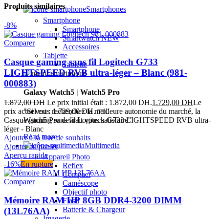
Produits similaires
Smartphones
Smartphone
-8%
Smartphone
Smartwatch
NEW
Comparer
Accessoires
Tablette
Casque gaming sans fil Logitech G733
Tablette
LIGHTSPEED RVB ultra-léger – Blanc (981-
000883)
Galaxy Watch5 | Watch5 Pro
1.872,00
DH
Le prix initial était : 1.872,00 DH.
1.729,00
DH
Le
prix actuel est : 1.729,00 DH.
"Si vous recherchez la meilleure autonomie du marché, la
TTC
Casque gaming sans fil Logitech G733 LIGHTSPEED RVB ultra-
Watch5 Pro devrait vous satisfaire"
léger - Blanc
Read more
Ajouter à la liste de souhaits
Multimedia
Ajouter au panier
Aperçu rapide
Appareil Photo
-16%
En rupture
Reflex
Compact
Comparer
Caméscope
Objectif photo
Mémoire RAM HP 8GB DDR4-3200 DIMM
Flash
Batterie & Chargeur
(13L76AA)
Imagerie