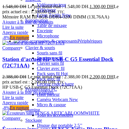
Vidéoprojecteur
1.548,00
DH
Le prix initial était : 1.548,00 DH.
1.300,00
DH
Le
Téléviseur
prix actuel est : 1.300,00 DH.
TTC
Ecran Tactile
New
Mémoire RAM HP 8GB DDR4-3200 DIMM (13L76AA)
Sonorisation
Ajouter à la liste de souhaits
Table de mixage
Lire la suite
Enceinte
Aperçu rapide
Microphone
-8%
En rupture
Périphériques
Clavier & souris
Comparer
Souris sans fil
Souris avec fil
Station d’accueil HP USB-C G5 Essential Dock
Clavier sans fil
(72C71AA)
Clavier avec fil
Pack sans fil
Hot
2.388,00
DH
Le prix initial était : 2.388,00 DH.
2.200,00
DH
Le
Pack avec fil
prix actuel est : 2.200,00 DH.
TTC
Lecteur code à barre
HP USB-C G5 Essential Dock (72C71AA)
Périphériques PC
Ajouter à la liste de souhaits
Haut parleur
Lire la suite
Caméra Webcam
New
Aperçu rapide
Micro & casque
-8%
En rupture
Gaming
Tous les accessoires
Comparer
Stockage
Disque dur portable 2,5’’