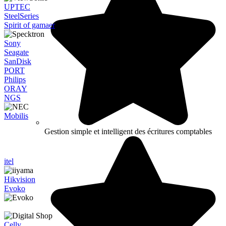
UPTEC
SteelSeries
Spirit of gamaer
Sony
Seagate
SanDisk
PORT
Philips
ORAY
NGS
Mobilis
Gestion simple et intelligent des écritures comptables
itel
Hikvision
Evoko
Celly