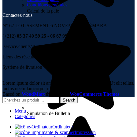
Conditions générales
Calcul de la paie
Contactez-nous
N° 67 LOTISSEMENT 6 NOVEMBRE , TÉMARA
(+212)
05 37 40 59 25 - 06 67 99 00 36
service.clients@group-it.ma
Liens des réseaux sociaux :
Système de livraison :
Lorem ipsum dolor sit amet, consectetur adipiscing elit. Ut elit tellus,
luctus nec ullamcorper mattis, pulvinar dapibus leo.
Based on
WoodMart
theme
2023
WooCommerce Themes
.
Search
Menu
Simulation de Bulletin
Categories
Ordinateur
Impression