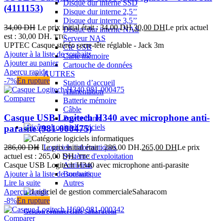
Disque dur interne SSD
(4111153)
Disque dur interne 2,5’’
Disque dur interne 3,5’’
34,00
DH
Le prix initial était : 34,00 DH.
30,00
DH
Le prix actuel
Disque dur interne NAS
est : 30,00 DH.
TTC
Serveur NAS
UPTEC Casque stéréo serre-tête réglable - Jack 3m
Clé USB
Ajouter à la liste de souhaits
Carte mémoire
Ajouter au panier
Cartouche de données
Aperçu rapide
AUTRES
-7%
En rupture
Station d’accueil
Alimentation
Comparer
Batterie mémoire
Câble
Casque USB Logitech H340 avec microphone anti-
Power bank
Logiciels
parasite (981-000475)
286,00
DH
Le prix initial était : 286,00 DH.
265,00
DH
Le prix
Logiciels informatiques
actuel est : 265,00 DH.
Système d'exploitation
TTC
Casque USB Logitech H340 avec microphone anti-parasite
Antivirus
Ajouter à la liste de souhaits
Bureautique
Lire la suite
Autres
Aperçu rapide
-8%
En rupture
Gestion commerciale Saharacom
Comparer