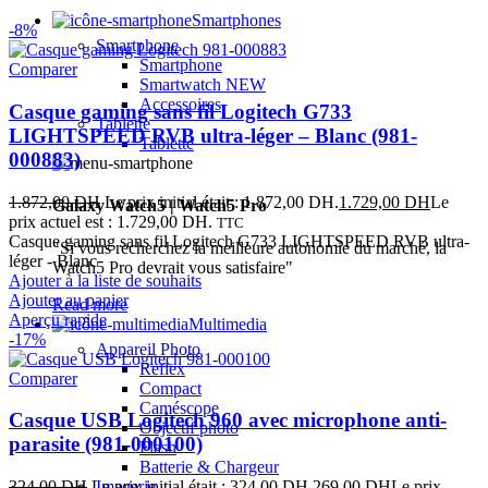
Smartphones
-8%
Smartphone
Smartphone
Comparer
Smartwatch
NEW
Accessoires
Casque gaming sans fil Logitech G733
Tablette
LIGHTSPEED RVB ultra-léger – Blanc (981-
Tablette
000883)
1.872,00
DH
Le prix initial était : 1.872,00 DH.
1.729,00
DH
Le
Galaxy Watch5 | Watch5 Pro
prix actuel est : 1.729,00 DH.
TTC
Casque gaming sans fil Logitech G733 LIGHTSPEED RVB ultra-
"Si vous recherchez la meilleure autonomie du marché, la
léger - Blanc
Watch5 Pro devrait vous satisfaire"
Ajouter à la liste de souhaits
Ajouter au panier
Read more
Aperçu rapide
Multimedia
-17%
Appareil Photo
Reflex
Comparer
Compact
Caméscope
Casque USB Logitech 960 avec microphone anti-
Objectif photo
parasite (981-000100)
Flash
Batterie & Chargeur
324,00
DH
Le prix initial était : 324,00 DH.
269,00
DH
Le prix
Imagerie