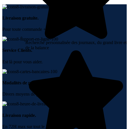
Livraison gratuite.
Pour toute commande + 10000 DH.
Recherche personnalisée des journaux, du grand livre et
de la balance
Service Clients.
Est là pour vous aider.
Modalités de paiement.
Divers moyens de paiement.
Livraison rapide.
En 72H max sur tout le Maroc.