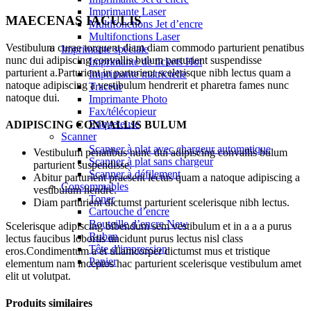
Imprimante Laser
MAECENAS IACULIS
Multifonctions Jet d’encre
Multifonctions Laser
Vestibulum curae torquent diam diam commodo parturient penatibus
Imprimante spéciale
nunc dui adipiscing convallis bulum parturient suspendisse
Imprimante de tickets
Hot
parturient a.Parturient in parturient scelerisque nibh lectus quam a
Imprimante matricielle
natoque adipiscing a vestibulum hendrerit et pharetra fames nunc
Traceur
natoque dui.
Imprimante Photo
Fax/télécopieur
Etiqueteuse
ADIPISCING CONVALLIS BULUM
Scanner
Scanner à plat avec chargeur automatique
Vestibulum penatibus nunc dui adipiscing convallis bulum
Scanner à plat sans chargeur
parturient suspendisse.
Scanner à défilement
Abitur parturient praesent lectus quam a natoque adipiscing a
Consommables
vestibulum hendre.
Toner
Diam parturient dictumst parturient scelerisque nibh lectus.
Cartouche d’encre
Bouteille d’encre
New
Scelerisque adipiscing bibendum sem vestibulum et in a a a purus
Ruban
lectus faucibus lobortis tincidunt purus lectus nisl class
Tête d’impression
eros.Condimentum a et ullamcorper dictumst mus et tristique
Papier
elementum nam inceptos hac parturient scelerisque vestibulum amet
elit ut volutpat.
Produits similaires