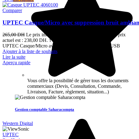
Comparer
UPTEC Casque/Micro avec suppression bruit ambia
265,00
DH
Le prix initial était : 265,00 DH.
238,00
DH
Le prix
actuel est : 238,00 DH.
TTC
UPTEC Casque/Micro avec suppression bruit ambiant USB
Ajouter à la liste de souhaits
Lire la suite
Aperçu rapide
Vous offre la possibilité de gérer tous les documents
commerciaux (Devis, Consultation, Commande,
Livraison, Facture, règlement, situation...)
Gestion comptable Saharacompta
Western Digital
UPTEC