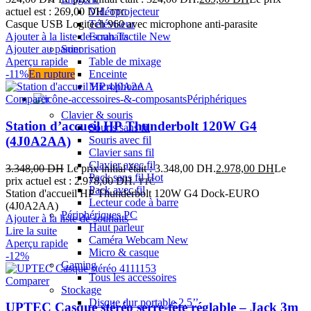
actuel est : 269,00 DH.
Vidéoprojecteur
TTC
Casque USB Logitech 960 avec microphone anti-parasite
Téléviseur
Ajouter à la liste de souhaits
Ecran Tactile
New
Ajouter au panier
Sonorisation
Aperçu rapide
Table de mixage
-11%
En rupture
Enceinte
Microphone
Comparer
Périphériques
Clavier & souris
Station d’accueil HP Thunderbolt 120W G4
Souris sans fil
(4J0A2AA)
Souris avec fil
Clavier sans fil
Clavier avec fil
3.348,00
DH
Le prix initial était : 3.348,00 DH.
2.978,00
DH
Le
Pack sans fil
Hot
prix actuel est : 2.978,00 DH.
TTC
Pack avec fil
Station d'accueil HP Thunderbolt 120W G4 Dock-EURO
Lecteur code à barre
(4J0A2AA)
Périphériques PC
Ajouter à la liste de souhaits
Haut parleur
Lire la suite
Caméra Webcam
New
Aperçu rapide
Micro & casque
-12%
Gaming
Tous les accessoires
Comparer
Stockage
Disque dur portable 2,5’’
UPTEC Casque stéréo serre-tête réglable – Jack 3m