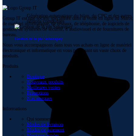
Génération automatique du bilan, du CPC et des autres
Group IT est une société spécialisée dans la vente en ligne au Maroc
éditions comptables
de matériel informatique, de réseaux, de téléphonie, de logiciels de
gestion, de systèmes de sécurité, d’audiovisuel et de fournitures de
bureau.
Gestion de la pie Saharapay
Nous vous accompagnons dans tous vos achats en ligne de matériel
électronique et informatique en vous proposant un vaste choix de
produits.
Produits
Boutique
Nouveaux produits
Meilleures ventes
Promotions
Nos marques
Informations
Qui sommes-nous
Modes de livraison
Modes de paiement
Mentions légales