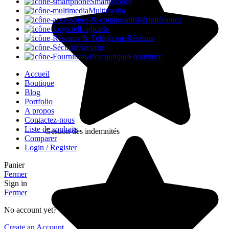
Smartphones
Multimedia
Périphériques
Logiciels
Réseaux
Sécurité
Fourniture
Accueil
Boutique
Blog
Portfolio
A propos
Contactez-nous
Liste de souhaits
Gestion des indemnités
Comparer
Login / Register
Panier
Fermer
Sign in
Fermer
No account yet?
Create an Account