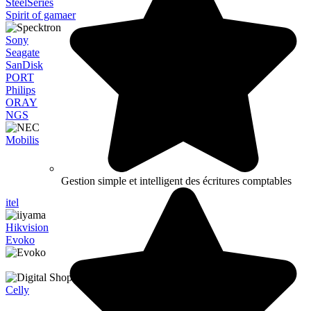
SteelSeries
Spirit of gamaer
Sony
Seagate
SanDisk
PORT
Philips
ORAY
NGS
Mobilis
Gestion simple et intelligent des écritures comptables
itel
Hikvision
Evoko
Celly