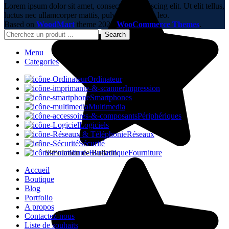
Lorem ipsum dolor sit amet, consectetur adipiscing elit. Ut elit tellus,
luctus nec ullamcorper mattis, pulvinar dapibus leo.
Based on
WoodMart
theme
2023
WooCommerce Themes
.
Search
Menu
Categories
Ordinateur
Impression
Smartphones
Multimedia
Périphériques
Logiciels
Réseaux
Sécurité
Simulation de Bulletin
Fourniture
Accueil
Boutique
Blog
Portfolio
A propos
Contactez-nous
Liste de souhaits