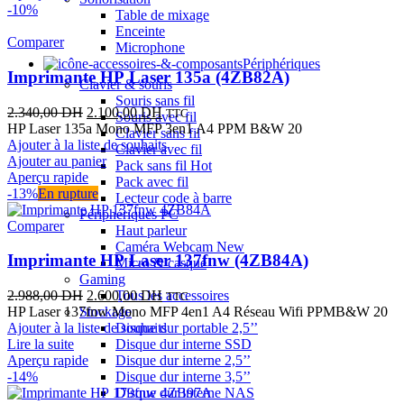
-10%
Table de mixage
Enceinte
Comparer
Microphone
Périphériques
Imprimante HP Laser 135a (4ZB82A)
Clavier & souris
Souris sans fil
Le
Le
2.340,00
DH
2.100,00
DH
TTC
Souris avec fil
prix
prix
HP Laser 135a Mono MFP 3en1 A4 PPM B&W 20
Clavier sans fil
initial
actuel
Ajouter à la liste de souhaits
Clavier avec fil
était :
est :
Ajouter au panier
Pack sans fil
Hot
2.340,00 DH.
2.100,00 DH.
Aperçu rapide
Pack avec fil
-13%
En rupture
Lecteur code à barre
Périphériques PC
Comparer
Haut parleur
Caméra Webcam
New
Imprimante HP Laser 137fnw (4ZB84A)
Micro & casque
Gaming
Le
Le
2.988,00
DH
2.600,00
DH
Tous les accessoires
TTC
prix
prix
HP Laser 137fnw Mono MFP 4en1 A4 Réseau Wifi PPMB&W 20
Stockage
initial
actuel
Ajouter à la liste de souhaits
Disque dur portable 2,5’’
était :
est :
Lire la suite
Disque dur interne SSD
2.988,00 DH.
2.600,00 DH.
Aperçu rapide
Disque dur interne 2,5’’
-14%
Disque dur interne 3,5’’
Disque dur interne NAS