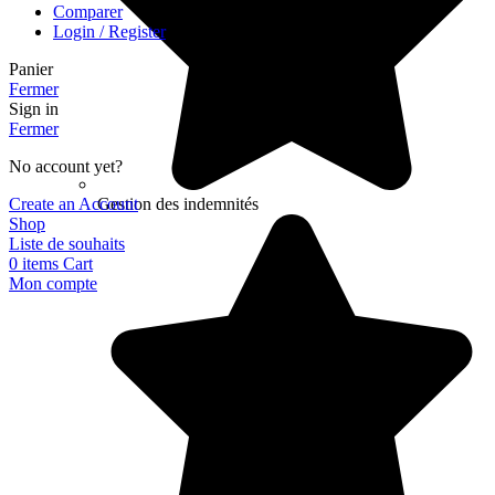
Comparer
Login / Register
Panier
Fermer
Sign in
Fermer
No account yet?
Create an Account
Gestion des indemnités
Shop
Liste de souhaits
0
items
Cart
Mon compte