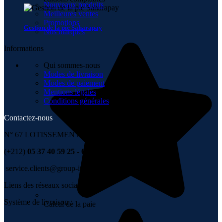
Nouveaux produits
Meilleures ventes
Promotions
Gestion de la pie Saharapay
Nos marques
Informations
Qui sommes-nous
Modes de livraison
Modes de paiement
Mentions légales
Conditions générales
Contactez-nous
N° 67 LOTISSEMENT 6 NOVEMBRE , TÉMARA
(+212)
05 37 40 59 25 - 06 67 99 00 36
service.clients@group-it.ma
Liens des réseaux sociaux :
Système de livraison :
Calcul de la paie