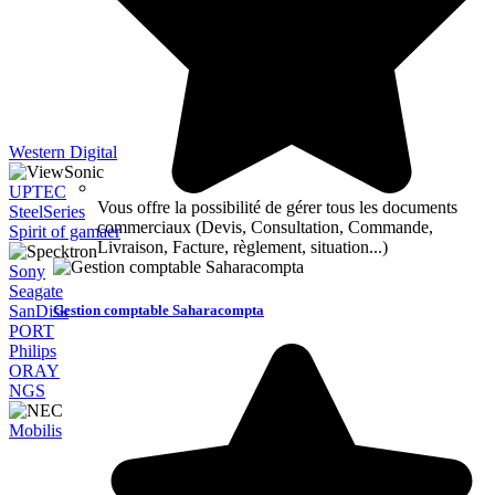
Western Digital
UPTEC
Vous offre la possibilité de gérer tous les documents
SteelSeries
commerciaux (Devis, Consultation, Commande,
Spirit of gamaer
Livraison, Facture, règlement, situation...)
Sony
Seagate
Gestion comptable Saharacompta
SanDisk
PORT
Philips
ORAY
NGS
Mobilis