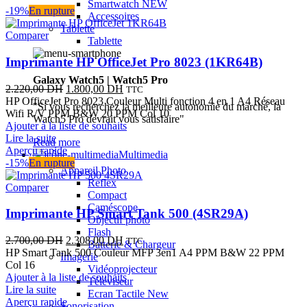
Smartwatch
NEW
-19%
En rupture
Accessoires
Tablette
Comparer
Tablette
Imprimante HP OfficeJet Pro 8023 (1KR64B)
Galaxy Watch5 | Watch5 Pro
Le
Le
2.220,00
DH
1.800,00
DH
TTC
prix
prix
HP OfficeJet Pro 8023 Couleur Multi fonction 4 en 1 A4 Réseau
"Si vous recherchez la meilleure autonomie du marché, la
initial
actuel
Wifi R/V PPM B&W 20 PPM Col 10
Watch5 Pro devrait vous satisfaire"
était :
est :
Ajouter à la liste de souhaits
2.220,00 DH.
1.800,00 DH.
Lire la suite
Read more
Aperçu rapide
Multimedia
-15%
En rupture
Appareil Photo
Reflex
Comparer
Compact
Caméscope
Imprimante HP Smart Tank 500 (4SR29A)
Objectif photo
Flash
Le
Le
2.700,00
DH
2.308,00
DH
TTC
Batterie & Chargeur
prix
prix
HP Smart Tank 500 Couleur MFP 3en1 A4 PPM B&W 22 PPM
Imagerie
initial
actuel
Col 16
Vidéoprojecteur
était :
est :
Ajouter à la liste de souhaits
Téléviseur
2.700,00 DH.
2.308,00 DH.
Lire la suite
Ecran Tactile
New
Aperçu rapide
Sonorisation