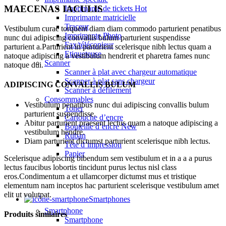
MAECENAS IACULIS
Imprimante de tickets
Hot
Imprimante matricielle
Traceur
Vestibulum curae torquent diam diam commodo parturient penatibus
Imprimante Photo
nunc dui adipiscing convallis bulum parturient suspendisse
Fax/télécopieur
parturient a.Parturient in parturient scelerisque nibh lectus quam a
Etiqueteuse
natoque adipiscing a vestibulum hendrerit et pharetra fames nunc
Scanner
natoque dui.
Scanner à plat avec chargeur automatique
Scanner à plat sans chargeur
ADIPISCING CONVALLIS BULUM
Scanner à défilement
Consommables
Vestibulum penatibus nunc dui adipiscing convallis bulum
Toner
parturient suspendisse.
Cartouche d’encre
Abitur parturient praesent lectus quam a natoque adipiscing a
Bouteille d’encre
New
vestibulum hendre.
Ruban
Diam parturient dictumst parturient scelerisque nibh lectus.
Tête d’impression
Papier
Scelerisque adipiscing bibendum sem vestibulum et in a a a purus
lectus faucibus lobortis tincidunt purus lectus nisl class
eros.Condimentum a et ullamcorper dictumst mus et tristique
elementum nam inceptos hac parturient scelerisque vestibulum amet
elit ut volutpat.
Smartphones
Smartphone
Produits similaires
Smartphone