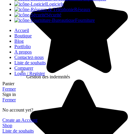
Logiciels
Réseaux
Sécurité
Fourniture
Accueil
Boutique
Blog
Portfolio
A propos
Contactez-nous
Liste de souhaits
Comparer
Login / Register
Gestion des indemnités
Panier
Fermer
Sign in
Fermer
No account yet?
Create an Account
Shop
Liste de souhaits