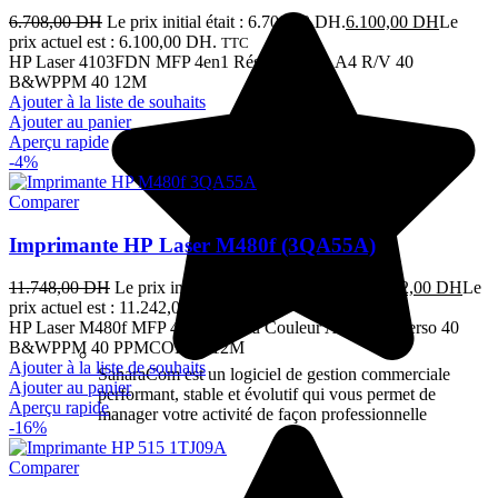
6.708,00
DH
Le prix initial était : 6.708,00 DH.
6.100,00
DH
Le
prix actuel est : 6.100,00 DH.
TTC
HP Laser 4103FDN MFP 4en1 Réseau Mono A4 R/V 40
B&WPPM 40 12M
Ajouter à la liste de souhaits
Ajouter au panier
Aperçu rapide
-4%
Comparer
Imprimante HP Laser M480f (3QA55A)
11.748,00
DH
Le prix initial était : 11.748,00 DH.
11.242,00
DH
Le
prix actuel est : 11.242,00 DH.
TTC
HP Laser M480f MFP 4en1 Réseau Couleur A4 Recto Verso 40
B&WPPM 40 PPMCOL 40 12M
Ajouter à la liste de souhaits
SaharaCom est un logiciel de gestion commerciale
Ajouter au panier
performant, stable et évolutif qui vous permet de
Aperçu rapide
manager votre activité de façon professionnelle
-16%
Comparer