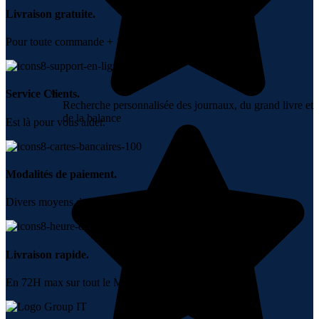
Livraison gratuite.
Pour toute commande + 10000 DH.
Service Clients.
Recherche personnalisée des journaux, du grand livre et
de la balance
Est là pour vous aider.
Modalités de paiement.
Divers moyens de paiement.
Livraison rapide.
En 72H max sur tout le Maroc.