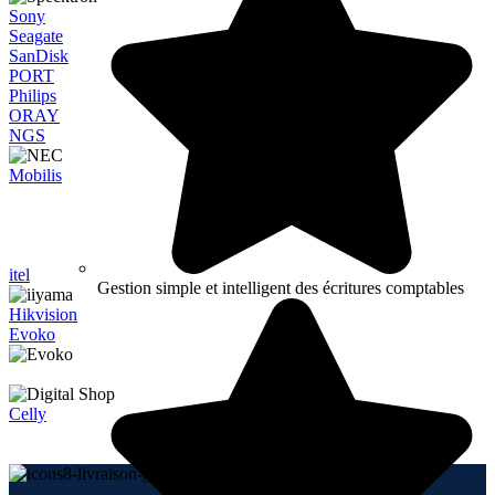
Sony
Seagate
SanDisk
PORT
Philips
ORAY
NGS
Mobilis
itel
Gestion simple et intelligent des écritures comptables
Hikvision
Evoko
Celly