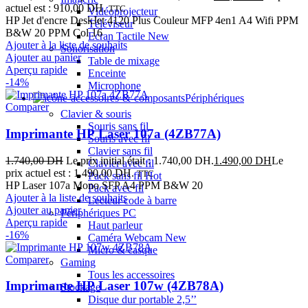
actuel est : 910,00 DH.
TTC
Vidéoprojecteur
HP Jet d'encre DeskJet 4120 Plus Couleur MFP 4en1 A4 Wifi PPM
Téléviseur
B&W 20 PPM Col 16
Ecran Tactile
New
Ajouter à la liste de souhaits
Sonorisation
Ajouter au panier
Table de mixage
Aperçu rapide
Enceinte
-14%
Microphone
Périphériques
Comparer
Clavier & souris
Souris sans fil
Imprimante HP Laser 107a (4ZB77A)
Souris avec fil
Clavier sans fil
1.740,00
DH
Le prix initial était : 1.740,00 DH.
1.490,00
DH
Le
Clavier avec fil
prix actuel est : 1.490,00 DH.
TTC
Pack sans fil
Hot
HP Laser 107a Mono SFP A4 PPM B&W 20
Pack avec fil
Ajouter à la liste de souhaits
Lecteur code à barre
Ajouter au panier
Périphériques PC
Aperçu rapide
Haut parleur
-16%
Caméra Webcam
New
Micro & casque
Comparer
Gaming
Tous les accessoires
Imprimante HP Laser 107w (4ZB78A)
Stockage
Disque dur portable 2,5’’