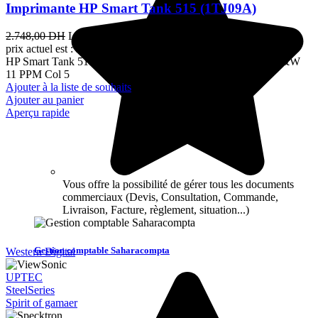
Imprimante HP Smart Tank 515 (1TJ09A)
2.748,00
DH
Le prix initial était : 2.748,00 DH.
2.299,00
DH
Le
prix actuel est : 2.299,00 DH.
TTC
HP Smart Tank 515 Couleur Multi fonction 3 en 1A4 PPM B&W
11 PPM Col 5
Ajouter à la liste de souhaits
Ajouter au panier
Aperçu rapide
Vous offre la possibilité de gérer tous les documents
commerciaux (Devis, Consultation, Commande,
Livraison, Facture, règlement, situation...)
Gestion comptable Saharacompta
Western Digital
UPTEC
SteelSeries
Spirit of gamaer