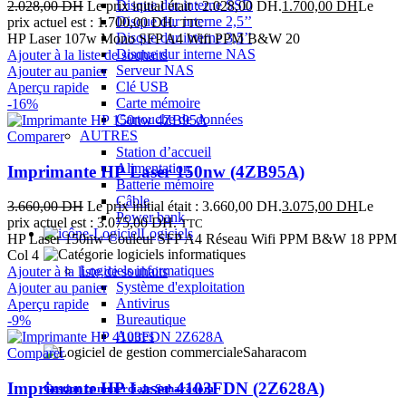
Disque dur interne SSD
2.028,00
DH
Le prix initial était : 2.028,00 DH.
1.700,00
DH
Le
Disque dur interne 2,5’’
prix actuel est : 1.700,00 DH.
TTC
Disque dur interne 3,5’’
HP Laser 107w Mono SFP A4 Wifi PPM B&W 20
Disque dur interne NAS
Ajouter à la liste de souhaits
Serveur NAS
Ajouter au panier
Clé USB
Aperçu rapide
Carte mémoire
-16%
Cartouche de données
AUTRES
Comparer
Station d’accueil
Alimentation
Imprimante HP Laser 150nw (4ZB95A)
Batterie mémoire
Câble
3.660,00
DH
Le prix initial était : 3.660,00 DH.
3.075,00
DH
Le
Power bank
prix actuel est : 3.075,00 DH.
TTC
Logiciels
HP Laser 150nw Couleur SFP A4 Réseau Wifi PPM B&W 18 PPM
Col 4
Logiciels informatiques
Ajouter à la liste de souhaits
Système d'exploitation
Ajouter au panier
Antivirus
Aperçu rapide
Bureautique
-9%
Autres
Comparer
Imprimante HP Laser 4103FDN (2Z628A)
Gestion commerciale Saharacom