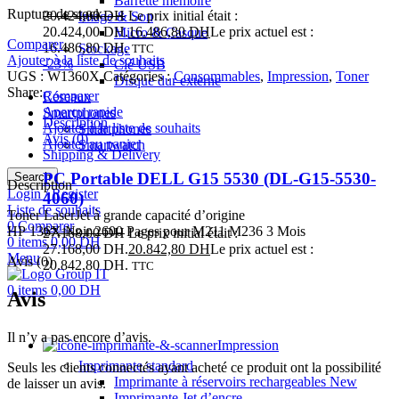
Barrette mémoire
Rupture de stock
20.424,00
DH
Le prix initial était :
Image & Son
20.424,00 DH.
16.486,80
DH
Le prix actuel est :
Micro & Casque
Comparer
16.486,80 DH.
Stockage
TTC
Ajouter à la liste de souhaits
-23%
Clé USB
UGS :
W1360X
Catégories :
Consommables
,
Impression
,
Toner
Disque dur externe
Share:
Comparer
Réseaux
Aperçu rapide
Smartphones
Description
Ajouter à la liste de souhaits
Smartphones
Avis (0)
Ajouter au panier
Smartwatch
Shipping & Delivery
PC Portable DELL G15 5530 (DL-G15-5530-
Search
Description
Login / Register
4060)
Liste de souhaits
Toner LaserJet à grande capacité d’origine
0
Comparer
HP 136X Noir 2600 Pages pour M211 M236 3 Mois
27.168,00
DH
Le prix initial était :
0
items
0,00
DH
27.168,00 DH.
20.842,80
DH
Le prix actuel est :
Menu
Avis (0)
20.842,80 DH.
TTC
0
items
0,00
DH
Avis
Il n’y a pas encore d’avis.
Impression
Imprimante standard
Seuls les clients connectés ayant acheté ce produit ont la possibilité
Imprimante à réservoirs rechargeables
New
de laisser un avis.
Imprimante Jet d’encre