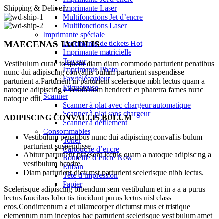
Shipping & Delivery
Imprimante Laser
Multifonctions Jet d’encre
Multifonctions Laser
Imprimante spéciale
Imprimante de tickets
Hot
MAECENAS IACULIS
Imprimante matricielle
Traceur
Vestibulum curae torquent diam diam commodo parturient penatibus
Imprimante Photo
nunc dui adipiscing convallis bulum parturient suspendisse
Fax/télécopieur
parturient a.Parturient in parturient scelerisque nibh lectus quam a
Etiqueteuse
natoque adipiscing a vestibulum hendrerit et pharetra fames nunc
Scanner
natoque dui.
Scanner à plat avec chargeur automatique
Scanner à plat sans chargeur
ADIPISCING CONVALLIS BULUM
Scanner à défilement
Consommables
Vestibulum penatibus nunc dui adipiscing convallis bulum
Toner
parturient suspendisse.
Cartouche d’encre
Abitur parturient praesent lectus quam a natoque adipiscing a
Bouteille d’encre
New
vestibulum hendre.
Ruban
Diam parturient dictumst parturient scelerisque nibh lectus.
Tête d’impression
Papier
Scelerisque adipiscing bibendum sem vestibulum et in a a a purus
lectus faucibus lobortis tincidunt purus lectus nisl class
eros.Condimentum a et ullamcorper dictumst mus et tristique
elementum nam inceptos hac parturient scelerisque vestibulum amet