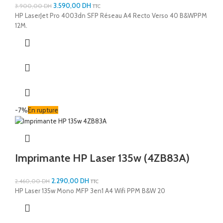
3.590,00
DH
3.900,00
DH
TTC
HP LaserJet Pro 4003dn SFP Réseau A4 Recto Verso 40 B&WPPM
12M.
-7%
En rupture
Imprimante HP Laser 135w (4ZB83A)
2.290,00
DH
2.460,00
DH
TTC
HP Laser 135w Mono MFP 3en1 A4 Wifi PPM B&W 20