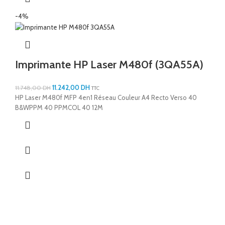
-4%
Imprimante HP Laser M480f (3QA55A)
11.242,00
DH
11.748,00
DH
TTC
HP Laser M480f MFP 4en1 Réseau Couleur A4 Recto Verso 40
B&WPPM 40 PPMCOL 40 12M