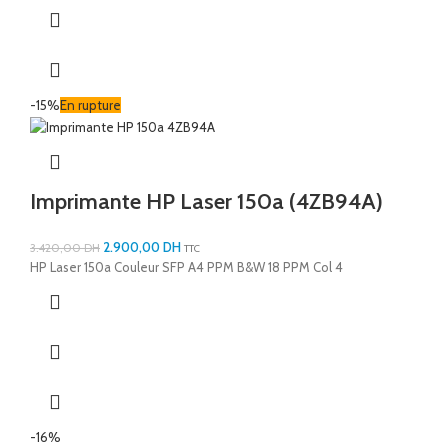
-15%
En rupture
Imprimante HP Laser 150a (4ZB94A)
2.900,00
DH
3.420,00
DH
TTC
HP Laser 150a Couleur SFP A4 PPM B&W 18 PPM Col 4
-16%