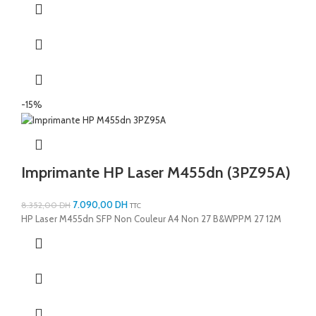
-15%
Imprimante HP Laser M455dn (3PZ95A)
7.090,00
DH
8.352,00
DH
TTC
HP Laser M455dn SFP Non Couleur A4 Non 27 B&WPPM 27 12M