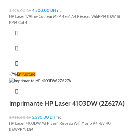
4.300,00
DH
5.028,00
DH
TTC
HP Laser 179fnw Couleur MFP 4en1 A4 Réseau WifiPPM B&W 18
PPM Col 4
-7%
En rupture
Imprimante HP Laser 4103DW (2Z627A)
5.590,00
DH
5.988,00
DH
TTC
HP Laser 4103DW MFP 3en1 Réseau Wifi Mono A4 R/V 40
B&WPPM 12M