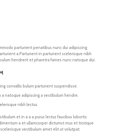
mmodo parturient penatibus nunc dui adipiscing
rturient a.Parturient in parturient scelerisque nibh
ibulum hendrerit et pharetra fames nunc natoque dui.
UM
ing convallis bulum parturient suspendisse.
m a natoque adipiscing a vestibulum hendre.
elerisque nibh lectus.
ibulum et in a a a purus lectus faucibus lobortis
ndimentum a et ullamcorper dictumst mus et tristique
celerisque vestibulum amet elit ut volutpat.