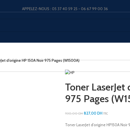
APPELEZ-NOUS : 05 37 40 59 25 - 06 67 99 00 36
rJet d’origine HP 150A Noir 975 Pages (W1500A)
Toner LaserJet 
975 Pages (W
827,00
DH
930,00
DH
TTC
Toner LaserJet d’origine HP150A Noir 