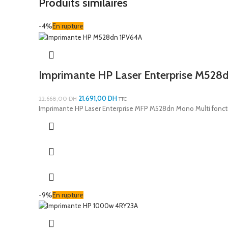
Produits similaires
-4%
En rupture
Imprimante HP Laser Enterprise M528
21.691,00
DH
22.668,00
DH
TTC
Imprimante HP Laser Enterprise MFP M528dn Mono Multi fonct
-9%
En rupture