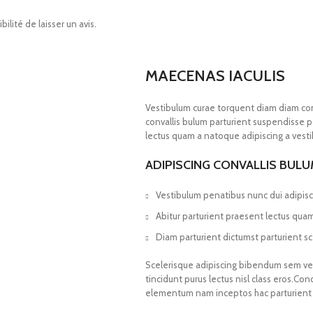
ilité de laisser un avis.
MAECENAS IACULIS
Vestibulum curae torquent diam diam co
convallis bulum parturient suspendisse pa
lectus quam a natoque adipiscing a vest
ADIPISCING CONVALLIS BUL
Vestibulum penatibus nunc dui adipisc
Abitur parturient praesent lectus qua
Diam parturient dictumst parturient sc
Scelerisque adipiscing bibendum sem vest
tincidunt purus lectus nisl class eros.Co
elementum nam inceptos hac parturient s