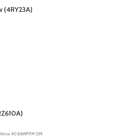
w (4RY23A)
2Z610A)
o Verso 40 B&WPPM 12M