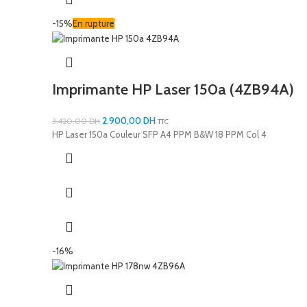
-15%
En rupture
Imprimante HP Laser 150a (4ZB94A)
2.900,00
DH
3.420,00
DH
TTC
HP Laser 150a Couleur SFP A4 PPM B&W 18 PPM Col 4
-16%