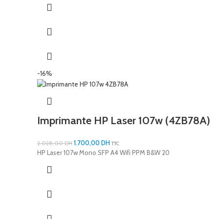
-16%
Imprimante HP Laser 107w (4ZB78A)
1.700,00
DH
2.028,00
DH
TTC
HP Laser 107w Mono SFP A4 Wifi PPM B&W 20