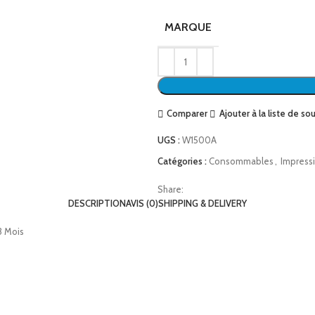
MARQUE
Comparer
Ajouter à la liste de so
UGS :
W1500A
Catégories :
Consommables
,
Impress
Share:
DESCRIPTION
AVIS (0)
SHIPPING & DELIVERY
3 Mois