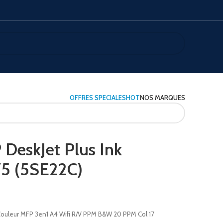
OFFRES SPECIALES
HOT
NOS MARQUES
DeskJet Plus Ink
5 (5SE22C)
Couleur MFP 3en1 A4 Wifi R/V PPM B&W 20 PPM Col 17