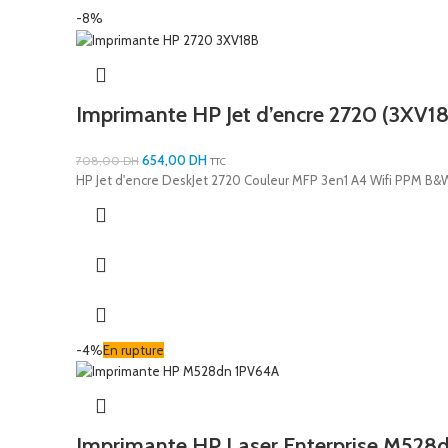
-8%
Imprimante HP Jet d’encre 2720 (3XV1
654,00
DH
708,00
DH
TTC
HP Jet d'encre DeskJet 2720 Couleur MFP 3en1 A4 Wifi PPM B&
-4%
En rupture
Imprimante HP Laser Enterprise M528