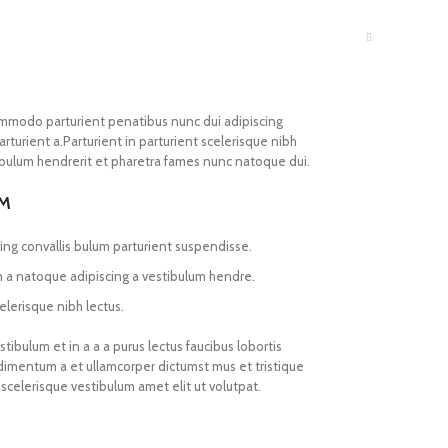
mmodo parturient penatibus nunc dui adipiscing
rturient a.Parturient in parturient scelerisque nibh
ibulum hendrerit et pharetra fames nunc natoque dui.
UM
ing convallis bulum parturient suspendisse.
m a natoque adipiscing a vestibulum hendre.
elerisque nibh lectus.
ibulum et in a a a purus lectus faucibus lobortis
ndimentum a et ullamcorper dictumst mus et tristique
celerisque vestibulum amet elit ut volutpat.