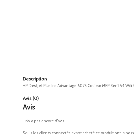
Description
HP DeskJet Plus Ink Advantage 6075 Couleur MFP 3en1 A4 Wifi
Avis (0)
Avis
Il n’y a pas encore d’avis.
Seuls les clients connectés ayant acheté ce produit ont la possib