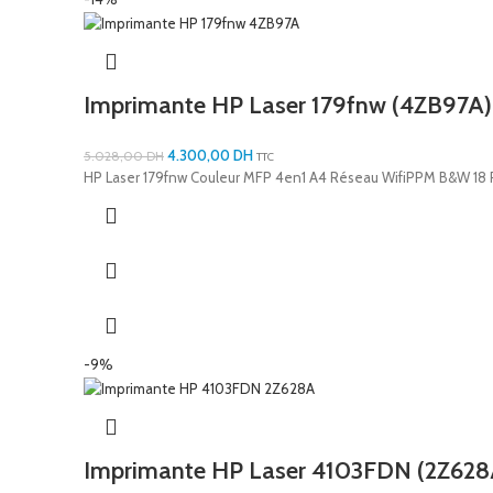
Imprimante HP Laser 179fnw (4ZB97A)
4.300,00
DH
5.028,00
DH
TTC
HP Laser 179fnw Couleur MFP 4en1 A4 Réseau WifiPPM B&W 18 
-9%
Imprimante HP Laser 4103FDN (2Z628