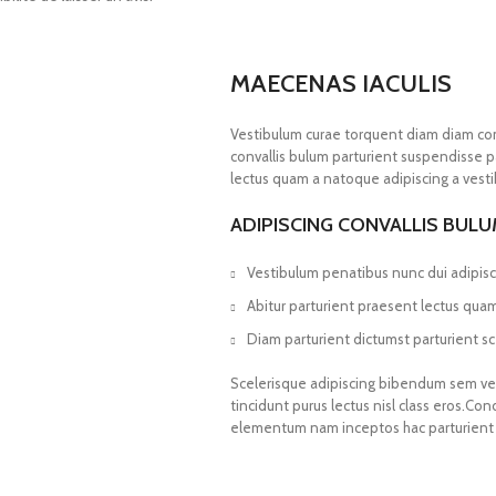
MAECENAS IACULIS
Vestibulum curae torquent diam diam co
convallis bulum parturient suspendisse pa
lectus quam a natoque adipiscing a vest
ADIPISCING CONVALLIS BUL
Vestibulum penatibus nunc dui adipisc
Abitur parturient praesent lectus qua
Diam parturient dictumst parturient sc
Scelerisque adipiscing bibendum sem vest
tincidunt purus lectus nisl class eros.Co
elementum nam inceptos hac parturient s