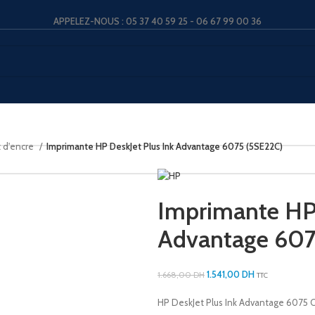
APPELEZ-NOUS : 05 37 40 59 25 - 06 67 99 00 36
t d'encre
Imprimante HP DeskJet Plus Ink Advantage 6075 (5SE22C)
Imprimante HP 
Advantage 607
1.541,00
DH
1.668,00
DH
TTC
HP DeskJet Plus Ink Advantage 6075 