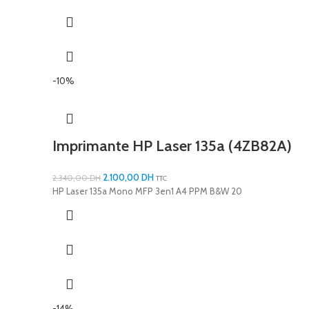
-10%
Imprimante HP Laser 135a (4ZB82A)
2.100,00
DH
2.340,00
DH
TTC
HP Laser 135a Mono MFP 3en1 A4 PPM B&W 20
-14%