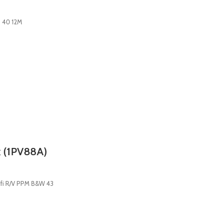
 40 12M
x (1PV88A)
ifi R/V PPM B&W 43