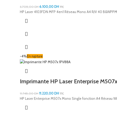
6.100,00
DH
6.708,00
DH
TTC
HP Laser 4103FDN MFP 4en1 Réseau Mono A4 R/V 40 B&WPPM
-4%
En rupture
Imprimante HP Laser Enterprise M507
11.220,00
DH
11.748,00
DH
TTC
HP Laser Enterprise M507x Mono Single fonction A4 Réseau W