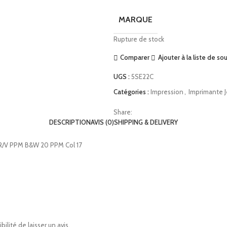
MARQUE
Rupture de stock
Comparer
Ajouter à la liste de so
UGS :
5SE22C
Catégories :
Impression
,
Imprimante J
Share:
DESCRIPTION
AVIS (0)
SHIPPING & DELIVERY
 R/V PPM B&W 20 PPM Col 17
ilité de laisser un avis.