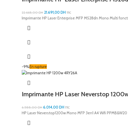
21.691,00
DH
22.668,00
DH
TTC
Imprimante HP Laser Enterprise MFP M528dn Mono Multi fonct
-9%
En rupture
Imprimante HP Laser Neverstop 1200
6.014,00
DH
6.588,00
DH
TTC
HP Laser Neverstop1200w Mono MFP 3en1 A4 Wifi PPMB&W20