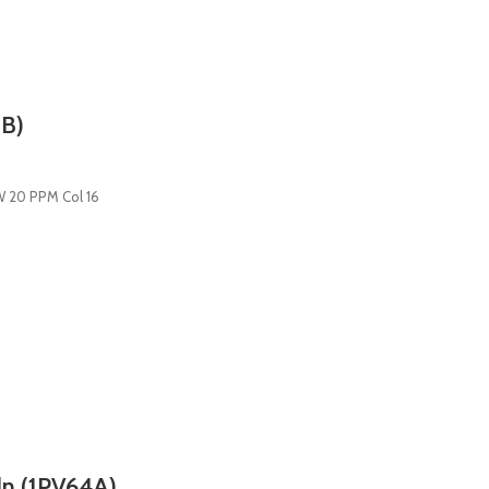
8B)
W 20 PPM Col 16
dn (1PV64A)