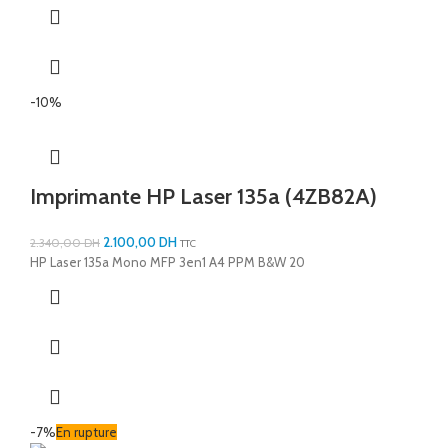
-10%
Imprimante HP Laser 135a (4ZB82A)
2.100,00
DH
2.340,00
DH
TTC
HP Laser 135a Mono MFP 3en1 A4 PPM B&W 20
-7%
En rupture