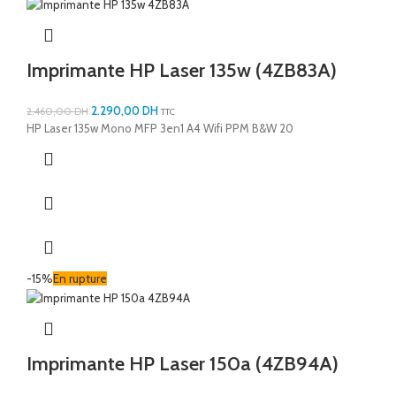
Imprimante HP Laser 135w (4ZB83A)
2.290,00
DH
2.460,00
DH
TTC
HP Laser 135w Mono MFP 3en1 A4 Wifi PPM B&W 20
-15%
En rupture
Imprimante HP Laser 150a (4ZB94A)