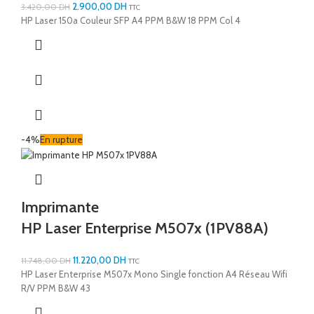
2.900,00
DH
3.420,00
DH
TTC
HP Laser 150a Couleur SFP A4 PPM B&W 18 PPM Col 4
-4%
En rupture
Imprimante
HP Laser Enterprise M507x (1PV88A)
11.220,00
DH
11.748,00
DH
TTC
HP Laser Enterprise M507x Mono Single fonction A4 Réseau Wifi
R/V PPM B&W 43