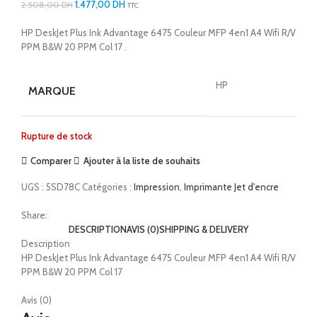
1.477,00
DH
2.508,00
DH
TTC
HP DeskJet Plus Ink Advantage 6475 Couleur MFP 4en1 A4 Wifi R/V
PPM B&W 20 PPM Col 17 .
HP
MARQUE
Rupture de stock
Comparer
Ajouter à la liste de souhaits
UGS :
5SD78C
Catégories :
Impression
,
Imprimante Jet d'encre
Share:
DESCRIPTION
AVIS (0)
SHIPPING & DELIVERY
Description
HP DeskJet Plus Ink Advantage 6475 Couleur MFP 4en1 A4 Wifi R/V
PPM B&W 20 PPM Col 17
Avis (0)