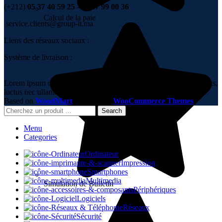
(+212)
05 37 40 59 25 - 06 67 99 00 36
Calcul de la paie
service.clients@group-it.ma
Liens des réseaux sociaux :
Système de livraison :
Lorem ipsum dolor sit amet, consectetur adipiscing elit. Ut elit tellus,
luctus nec ullamcorper mattis, pulvinar dapibus leo.
Based on
WoodMart
theme
2023
WooCommerce Themes
.
Search
Menu
Categories
Ordinateur
Impression
Smartphones
Multimedia
Simulation de Bulletin
Périphériques
Logiciels
Réseaux
Sécurité