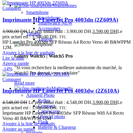
Smartphones
Comparer
Smartphone
Smartphone
Imprimante HP LaserJet Pro 4003dn (2Z609A)
Smartwatch
NEW
Accessoires
3.900,00
DH
Le prix initial était : 3.900,00 DH.
3.590,00
DH
Le
Tablette
prix actuel est : 3.590,00 DH.
TTC
Tablette
HP LaserJet Pro 4003dn SFP Réseau A4 Recto Verso 40 B&WPPM
12M.
Ajouter à la liste de souhaits
Galaxy Watch5 | Watch5 Pro
Lire la suite
Aperçu rapide
"Si vous recherchez la meilleure autonomie du marché, la
-14%
Watch5 Pro devrait vous satisfaire"
Comparer
Read more
Multimedia
Imprimante HP LaserJet Pro 4003dw (2Z610A)
Appareil Photo
Reflex
4.548,00
DH
Le prix initial était : 4.548,00 DH.
3.900,00
DH
Le
Compact
prix actuel est : 3.900,00 DH.
TTC
Caméscope
Imprimante HP LaserJet Pro 4003dw SFP Réseau Wifi A4 Recto
Objectif photo
Verso 40 B&WPPM 12M
Flash
Ajouter à la liste de souhaits
Batterie & Chargeur
Ajouter au panier
Imagerie