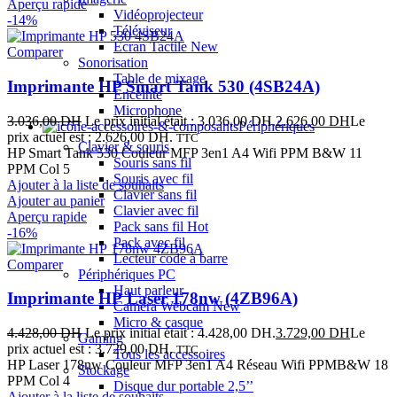
Aperçu rapide
Vidéoprojecteur
-14%
Téléviseur
Ecran Tactile
New
Comparer
Sonorisation
Table de mixage
Imprimante HP Smart Tank 530 (4SB24A)
Enceinte
Microphone
3.036,00
DH
Le prix initial était : 3.036,00 DH.
2.626,00
DH
Le
Périphériques
prix actuel est : 2.626,00 DH.
TTC
Clavier & souris
HP Smart Tank 530 Couleur MFP 3en1 A4 Wifi PPM B&W 11
Souris sans fil
PPM Col 5
Souris avec fil
Ajouter à la liste de souhaits
Clavier sans fil
Ajouter au panier
Clavier avec fil
Aperçu rapide
Pack sans fil
Hot
-16%
Pack avec fil
Lecteur code à barre
Comparer
Périphériques PC
Haut parleur
Imprimante HP Laser 178nw (4ZB96A)
Caméra Webcam
New
Micro & casque
4.428,00
DH
Le prix initial était : 4.428,00 DH.
3.729,00
DH
Le
Gaming
prix actuel est : 3.729,00 DH.
TTC
Tous les accessoires
HP Laser 178nw Couleur MFP 3en1 A4 Réseau Wifi PPMB&W 18
Stockage
PPM Col 4
Disque dur portable 2,5’’
Ajouter à la liste de souhaits