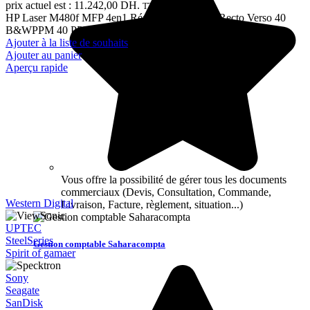
prix actuel est : 11.242,00 DH.
TTC
HP Laser M480f MFP 4en1 Réseau Couleur A4 Recto Verso 40
B&WPPM 40 PPMCOL 40 12M
Ajouter à la liste de souhaits
Ajouter au panier
Aperçu rapide
Vous offre la possibilité de gérer tous les documents
commerciaux (Devis, Consultation, Commande,
Western Digital
Livraison, Facture, règlement, situation...)
UPTEC
SteelSeries
Gestion comptable Saharacompta
Spirit of gamaer
Sony
Seagate
SanDisk