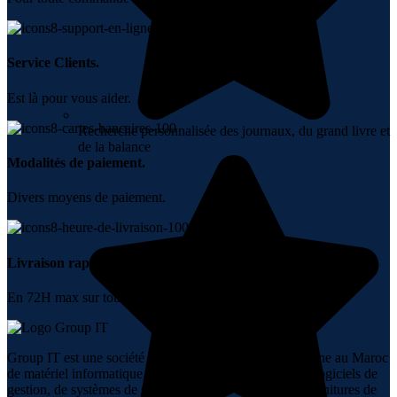
Service Clients.
Est là pour vous aider.
Recherche personnalisée des journaux, du grand livre et
de la balance
Modalités de paiement.
Divers moyens de paiement.
Livraison rapide.
En 72H max sur tout le Maroc.
Group IT est une société spécialisée dans la vente en ligne au Maroc
de matériel informatique, de réseaux, de téléphonie, de logiciels de
gestion, de systèmes de sécurité, d’audiovisuel et de fournitures de