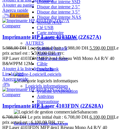
Disque dur interne SSD
Ajouter au panier
Disque dur interne 2,5’’
Aperçu rapide
Disque dur interne 3,5’’
-7%
En rupture
Disque dur interne NAS
Serveur NAS
Comparer
Clé USB
Carte mémoire
Imprimante HP Laser 4103DW (2Z627A)
Cartouche de données
AUTRES
5.988,00
DH
Le prix initial était : 5.988,00 DH.
5.590,00
DH
Le
Station d’accueil
prix actuel est : 5.590,00 DH.
Alimentation
TTC
HP Laser 4103DW MFP 3en1 Réseau Wifi Mono A4 R/V 40
Batterie mémoire
B&WPPM 12M
Câble
Ajouter à la liste de souhaits
Power bank
Lire la suite
Logiciels
Aperçu rapide
-9%
Logiciels informatiques
Système d'exploitation
Comparer
Antivirus
Bureautique
Imprimante HP Laser 4103FDN (2Z628A)
Autres
6.708,00
DH
Le prix initial était : 6.708,00 DH.
6.100,00
DH
Le
prix actuel est : 6.100,00 DH.
TTC
Gestion commerciale Saharacom
HP Laser 4103FDN MFP 4en1 Réseau Mono A4 R/V 40