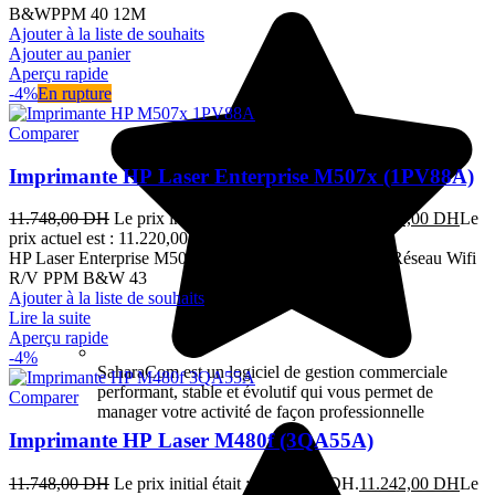
B&WPPM 40 12M
Ajouter à la liste de souhaits
Ajouter au panier
Aperçu rapide
-4%
En rupture
Comparer
Imprimante HP Laser Enterprise M507x (1PV88A)
11.748,00
DH
Le prix initial était : 11.748,00 DH.
11.220,00
DH
Le
prix actuel est : 11.220,00 DH.
TTC
HP Laser Enterprise M507x Mono Single fonction A4 Réseau Wifi
R/V PPM B&W 43
Ajouter à la liste de souhaits
Lire la suite
Aperçu rapide
-4%
SaharaCom est un logiciel de gestion commerciale
performant, stable et évolutif qui vous permet de
Comparer
manager votre activité de façon professionnelle
Imprimante HP Laser M480f (3QA55A)
11.748,00
DH
Le prix initial était : 11.748,00 DH.
11.242,00
DH
Le