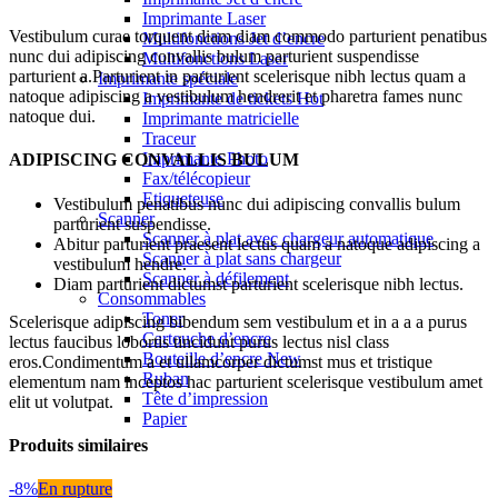
Imprimante Laser
Vestibulum curae torquent diam diam commodo parturient penatibus
Multifonctions Jet d’encre
nunc dui adipiscing convallis bulum parturient suspendisse
Multifonctions Laser
parturient a.Parturient in parturient scelerisque nibh lectus quam a
Imprimante spéciale
natoque adipiscing a vestibulum hendrerit et pharetra fames nunc
Imprimante de tickets
Hot
natoque dui.
Imprimante matricielle
Traceur
Imprimante Photo
ADIPISCING CONVALLIS BULUM
Fax/télécopieur
Etiqueteuse
Vestibulum penatibus nunc dui adipiscing convallis bulum
Scanner
parturient suspendisse.
Scanner à plat avec chargeur automatique
Abitur parturient praesent lectus quam a natoque adipiscing a
Scanner à plat sans chargeur
vestibulum hendre.
Scanner à défilement
Diam parturient dictumst parturient scelerisque nibh lectus.
Consommables
Toner
Scelerisque adipiscing bibendum sem vestibulum et in a a a purus
Cartouche d’encre
lectus faucibus lobortis tincidunt purus lectus nisl class
Bouteille d’encre
New
eros.Condimentum a et ullamcorper dictumst mus et tristique
Ruban
elementum nam inceptos hac parturient scelerisque vestibulum amet
Tête d’impression
elit ut volutpat.
Papier
Produits similaires
-8%
En rupture