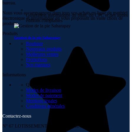
bureau.
Nous vous accompagnons dans tous vos achats en ligne de matériel
Génération automatique du bilan, du CPC et des autres
électronique et informatique en vous proposant un vaste choix de
éditions comptables
produits.
Produits
Gestion de la pie Saharapay
Boutique
Nouveaux produits
Meilleures ventes
Promotions
Nos marques
Informations
Qui sommes-nous
Modes de livraison
Modes de paiement
Mentions légales
Conditions générales
Contactez-nous
N° 67 LOTISSEMENT 6 NOVEMBRE , TÉMARA