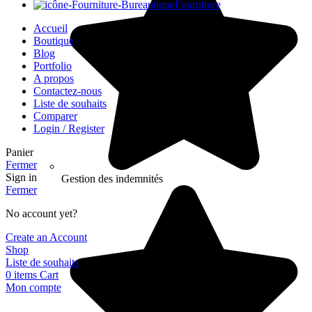
Fourniture
Accueil
Boutique
Blog
Portfolio
A propos
Contactez-nous
Liste de souhaits
Comparer
Login / Register
Panier
Fermer
Sign in
Gestion des indemnités
Fermer
No account yet?
Create an Account
Shop
Liste de souhaits
0
items
Cart
Mon compte