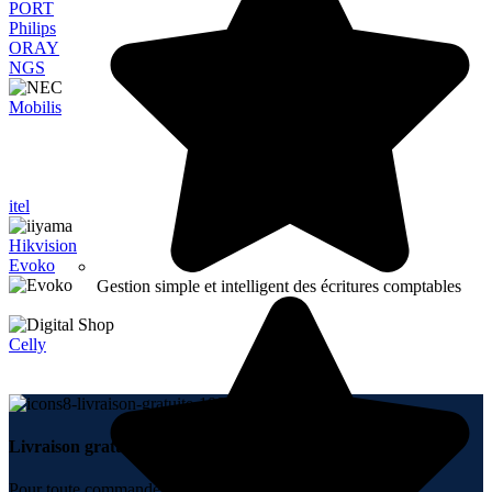
PORT
Philips
ORAY
NGS
Mobilis
itel
Hikvision
Evoko
Gestion simple et intelligent des écritures comptables
Celly
Livraison gratuite.
Pour toute commande + 10000 DH.