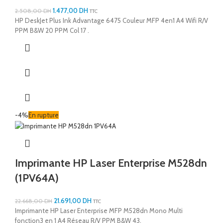
1.477,00
DH
2.508,00
DH
TTC
HP DeskJet Plus Ink Advantage 6475 Couleur MFP 4en1 A4 Wifi R/V
PPM B&W 20 PPM Col 17 .
-4%
En rupture
Imprimante HP Laser Enterprise M528dn
(1PV64A)
21.691,00
DH
22.668,00
DH
TTC
Imprimante HP Laser Enterprise MFP M528dn Mono Multi
fonction3 en 1 A4 Réseau R/V PPM B&W 43.