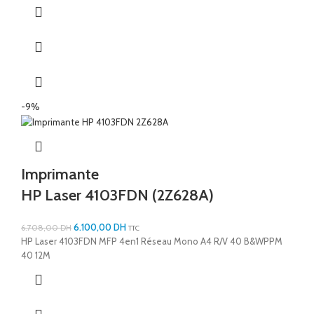
-9%
Imprimante
HP Laser 4103FDN (2Z628A)
6.100,00
DH
6.708,00
DH
TTC
HP Laser 4103FDN MFP 4en1 Réseau Mono A4 R/V 40 B&WPPM
40 12M