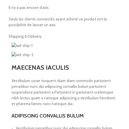
Il n’y a pas encore d’avis.
Seuls les clients connectés ayant acheté ce produit ont la
possibilité de laisser un avis.
Shipping & Delivery
MAECENAS IACULIS
Vestibulum curae torquent diam diam commodo parturient
penatibus nunc dui adipiscing convallis bulum parturient
suspendisse parturient a.Parturient in parturient scelerisque
nibh lectus quam a natoque adipiscing a vestibulum hendrerit
et pharetra fames nunc natoque dui.
ADIPISCING CONVALLIS BULUM
Vestibulum penatibus nunc dui adipiscing convallis bulum