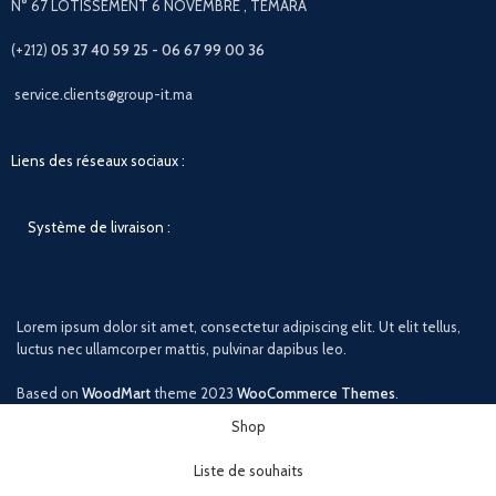
N° 67 LOTISSEMENT 6 NOVEMBRE , TÉMARA
(+212)
05 37 40 59 25 - 06 67 99 00 36
service.clients@group-it.ma
Liens des réseaux sociaux :
Système de livraison :
Lorem ipsum dolor sit amet, consectetur adipiscing elit. Ut elit tellus,
luctus nec ullamcorper mattis, pulvinar dapibus leo.
Based on
WoodMart
theme
2023
WooCommerce Themes
.
Shop
Liste de souhaits