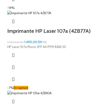
-14%
Imprimante HP Laser 107a (4ZB77A)
1.490,00
DH
1.740,00
DH
TTC
HP Laser 107a Mono SFP A4 PPM B&W 20
-7%
En rupture