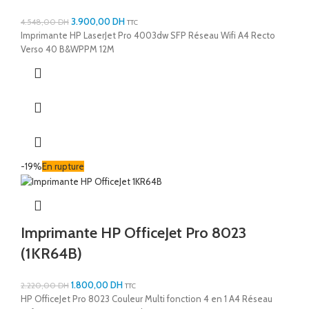
3.900,00
DH
4.548,00
DH
TTC
Imprimante HP LaserJet Pro 4003dw SFP Réseau Wifi A4 Recto
Verso 40 B&WPPM 12M
-19%
En rupture
Imprimante HP OfficeJet Pro 8023
(1KR64B)
1.800,00
DH
2.220,00
DH
TTC
HP OfficeJet Pro 8023 Couleur Multi fonction 4 en 1 A4 Réseau