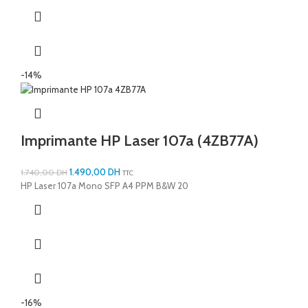
-14%
Imprimante HP Laser 107a (4ZB77A)
1.490,00
DH
1.740,00
DH
TTC
HP Laser 107a Mono SFP A4 PPM B&W 20
-16%