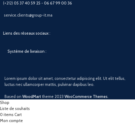
(+212)
05 37 40 59 25 - 06 67 99 00 36
service.clients@group-it.ma
Liens des réseaux sociaux :
Système de livraison :
Lorem ipsum dolor sit amet, consectetur adipiscing elit. Ut elit tellus,
luctus nec ullamcorper mattis, pulvinar dapibus leo.
Based on
WoodMart
theme
2023
WooCommerce Themes
.
Shop
Liste de souhaits
0
items
Cart
Mon compte