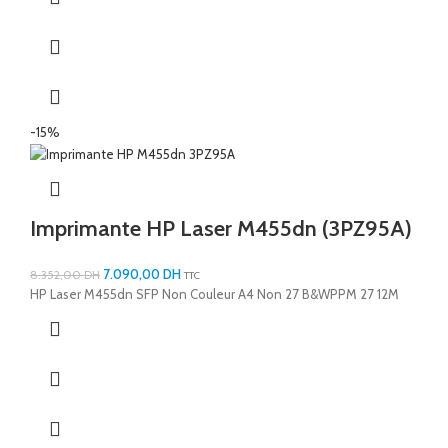
-15%
Imprimante HP Laser M455dn (3PZ95A)
7.090,00
DH
8.352,00
DH
TTC
HP Laser M455dn SFP Non Couleur A4 Non 27 B&WPPM 27 12M