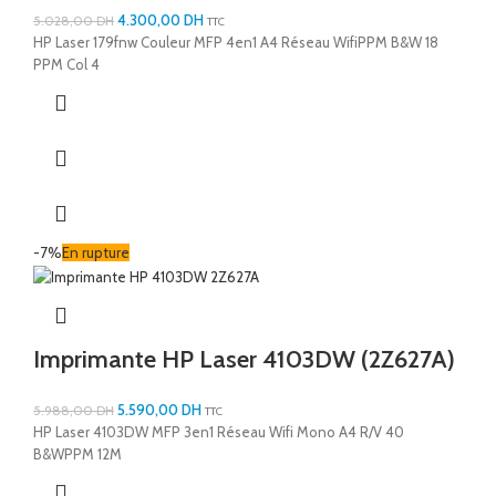
4.300,00
DH
5.028,00
DH
TTC
HP Laser 179fnw Couleur MFP 4en1 A4 Réseau WifiPPM B&W 18
PPM Col 4
-7%
En rupture
Imprimante HP Laser 4103DW (2Z627A)
5.590,00
DH
5.988,00
DH
TTC
HP Laser 4103DW MFP 3en1 Réseau Wifi Mono A4 R/V 40
B&WPPM 12M