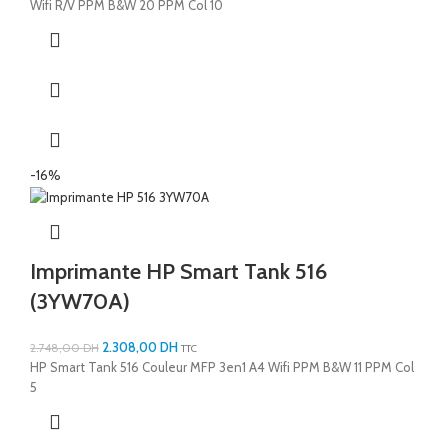
Wifi R/V PPM B&W 20 PPM Col 10
-16%
Imprimante HP Smart Tank 516
(3YW70A)
2.308,00
DH
2.748,00
DH
TTC
HP Smart Tank 516 Couleur MFP 3en1 A4 Wifi PPM B&W 11 PPM Col
5