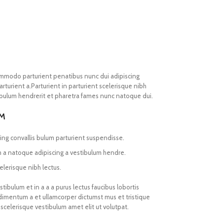
mmodo parturient penatibus nunc dui adipiscing
rturient a.Parturient in parturient scelerisque nibh
ibulum hendrerit et pharetra fames nunc natoque dui.
UM
ing convallis bulum parturient suspendisse.
m a natoque adipiscing a vestibulum hendre.
elerisque nibh lectus.
ibulum et in a a a purus lectus faucibus lobortis
ndimentum a et ullamcorper dictumst mus et tristique
celerisque vestibulum amet elit ut volutpat.