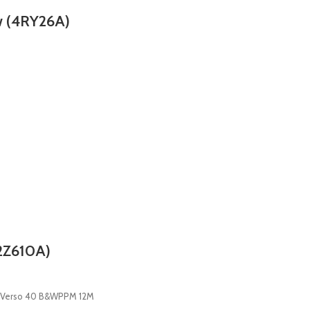
w (4RY26A)
2Z610A)
o Verso 40 B&WPPM 12M