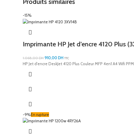
Produits similaires
-15%
Imprimante HP Jet d’encre 4120 Plus (
910,00
DH
1.068,00
DH
TTC
HP Jet d'encre DeskJet 4120 Plus Couleur MFP 4en1 A4 Wifi PP
-9%
En rupture