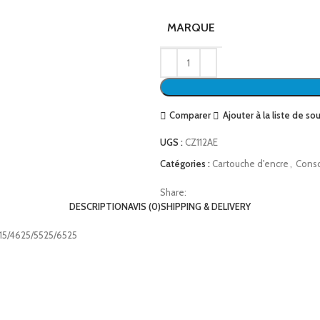
MARQUE
Comparer
Ajouter à la liste de so
UGS :
CZ112AE
Catégories :
Cartouche d'encre
,
Cons
Share:
DESCRIPTION
AVIS (0)
SHIPPING & DELIVERY
615/4625/5525/6525