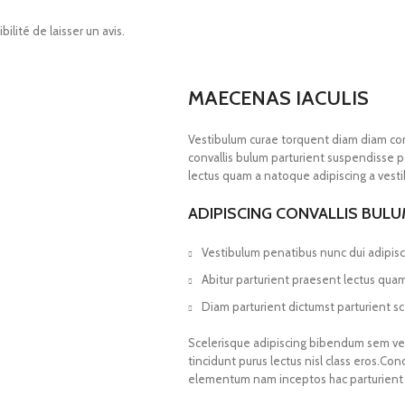
ilité de laisser un avis.
MAECENAS IACULIS
Vestibulum curae torquent diam diam co
convallis bulum parturient suspendisse pa
lectus quam a natoque adipiscing a vest
ADIPISCING CONVALLIS BUL
Vestibulum penatibus nunc dui adipisc
Abitur parturient praesent lectus qua
Diam parturient dictumst parturient sc
Scelerisque adipiscing bibendum sem vest
tincidunt purus lectus nisl class eros.Co
elementum nam inceptos hac parturient s