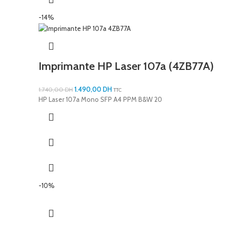
-14%
Imprimante HP Laser 107a (4ZB77A)
1.490,00
DH
1.740,00
DH
TTC
HP Laser 107a Mono SFP A4 PPM B&W 20
-10%