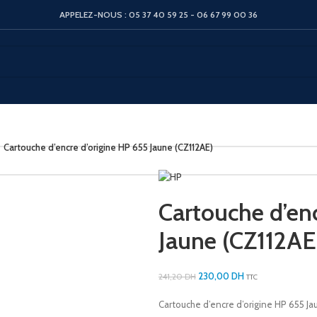
APPELEZ-NOUS : 05 37 40 59 25 - 06 67 99 00 36
Cartouche d’encre d’origine HP 655 Jaune (CZ112AE)
Cartouche d’en
Jaune (CZ112AE
230,00
DH
241,20
DH
TTC
Cartouche d’encre d’origine HP 655 J