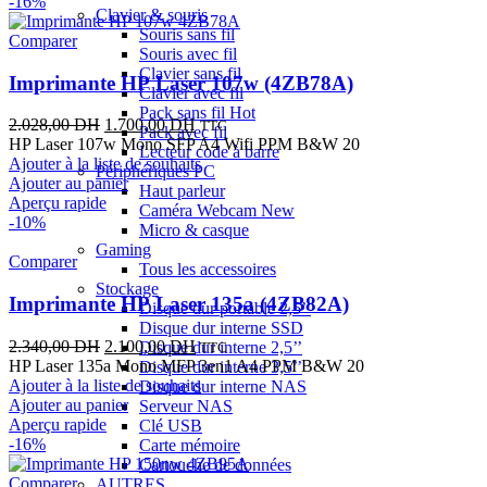
-16%
Clavier & souris
Souris sans fil
Comparer
Souris avec fil
Clavier sans fil
Imprimante HP Laser 107w (4ZB78A)
Clavier avec fil
Pack sans fil
Hot
Le
Le
2.028,00
DH
1.700,00
DH
TTC
Pack avec fil
prix
prix
HP Laser 107w Mono SFP A4 Wifi PPM B&W 20
Lecteur code à barre
initial
actuel
Ajouter à la liste de souhaits
Périphériques PC
était :
est :
Ajouter au panier
Haut parleur
2.028,00 DH.
1.700,00 DH.
Aperçu rapide
Caméra Webcam
New
-10%
Micro & casque
Gaming
Comparer
Tous les accessoires
Stockage
Imprimante HP Laser 135a (4ZB82A)
Disque dur portable 2,5’’
Disque dur interne SSD
Le
Le
2.340,00
DH
2.100,00
DH
Disque dur interne 2,5’’
TTC
prix
prix
HP Laser 135a Mono MFP 3en1 A4 PPM B&W 20
Disque dur interne 3,5’’
initial
actuel
Ajouter à la liste de souhaits
Disque dur interne NAS
était :
est :
Ajouter au panier
Serveur NAS
2.340,00 DH.
2.100,00 DH.
Aperçu rapide
Clé USB
-16%
Carte mémoire
Cartouche de données
Comparer
AUTRES