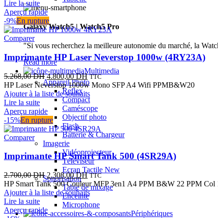
était :
est :
Lire la suite
22.668,00 DH.
21.691,00 DH.
Aperçu rapide
-9%
En rupture
Galaxy Watch5 | Watch5 Pro
Comparer
"Si vous recherchez la meilleure autonomie du marché, la Watch
Imprimante HP Laser Neverstop 1000w (4RY23A)
Read more
Multimedia
Le
Le
5.268,00
DH
4.800,00
DH
TTC
Appareil Photo
prix
prix
HP Laser Neverstop 1000w Mono SFP A4 Wifi PPMB&W20
Reflex
initial
actuel
Ajouter à la liste de souhaits
Compact
était :
est :
Lire la suite
Caméscope
5.268,00 DH.
4.800,00 DH.
Aperçu rapide
Objectif photo
-15%
En rupture
Flash
Batterie & Chargeur
Comparer
Imagerie
Vidéoprojecteur
Imprimante HP Smart Tank 500 (4SR29A)
Téléviseur
Ecran Tactile
New
Le
Le
2.700,00
DH
2.308,00
DH
TTC
Sonorisation
prix
prix
HP Smart Tank 500 Couleur MFP 3en1 A4 PPM B&W 22 PPM Col 
Table de mixage
initial
actuel
Ajouter à la liste de souhaits
Enceinte
était :
est :
Lire la suite
Microphone
2.700,00 DH.
2.308,00 DH.
Aperçu rapide
Périphériques