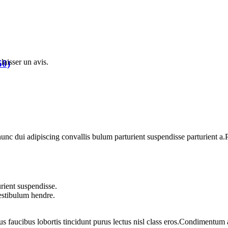
laisser un avis.
60)
 dui adipiscing convallis bulum parturient suspendisse parturient a.Pa
rient suspendisse.
vestibulum hendre.
us faucibus lobortis tincidunt purus lectus nisl class eros.Condimentum