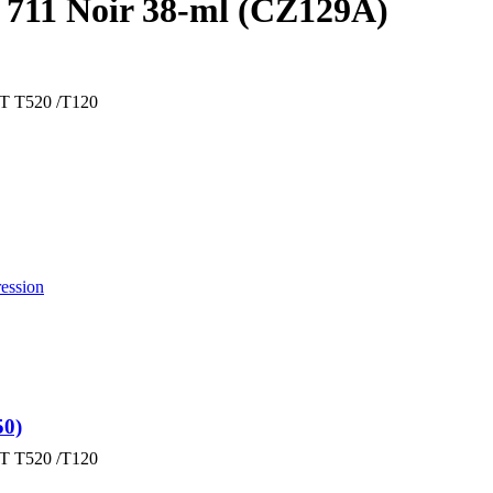
P 711 Noir 38-ml (CZ129A)
ET T520 /T120
ession
50)
ET T520 /T120