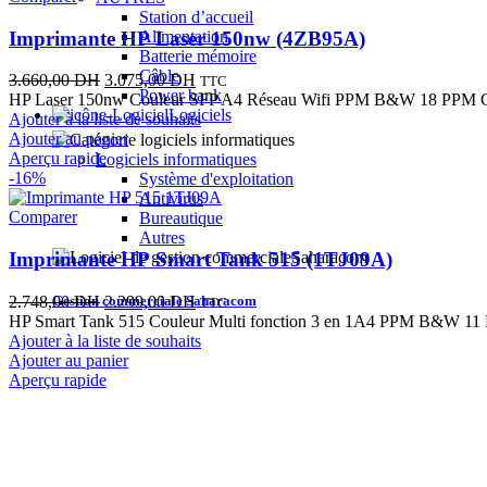
Station d’accueil
Imprimante HP Laser 150nw (4ZB95A)
Alimentation
Batterie mémoire
Câble
Le
Le
3.660,00
DH
3.075,00
DH
TTC
Power bank
prix
prix
HP Laser 150nw Couleur SFP A4 Réseau Wifi PPM B&W 18 PPM C
Logiciels
initial
actuel
Ajouter à la liste de souhaits
était :
est :
Ajouter au panier
3.660,00 DH.
3.075,00 DH.
Aperçu rapide
Logiciels informatiques
-16%
Système d'exploitation
Antivirus
Comparer
Bureautique
Autres
Imprimante HP Smart Tank 515 (1TJ09A)
Le
Le
Gestion commerciale Saharacom
2.748,00
DH
2.299,00
DH
TTC
prix
prix
HP Smart Tank 515 Couleur Multi fonction 3 en 1A4 PPM B&W 11
initial
actuel
Ajouter à la liste de souhaits
était :
est :
Ajouter au panier
2.748,00 DH.
2.299,00 DH.
Aperçu rapide