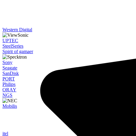
Western Digital
UPTEC
SteelSeries
Spirit of gamaer
Sony
Seagate
SanDisk
PORT
Philips
ORAY
NGS
Mobilis
itel