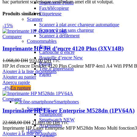
hac parturient scelerisque vestibulum amet elit ut volutpat.
Imprimante Photo
Fax/télécopieur
Etiqueteuse
Produits similaires
Scanner
Scanner à plat avec chargeur automatique
-15%
Scanner à plat sans chargeur
Scanner à défilement
Comparer
Consommables
Toner
Imprimante HP Jet d’encre 4120 Plus (3XV14B)
Cartouche d’encre
Bouteille d’encre
New
Le
Le
1.068,00
DH
910,00
DH
TTC
Ruban
prix
prix
HP Jet d'encre DeskJet 4120 Plus Couleur MFP 4en1 A4 Wifi PP
Tête d’impression
initial
actuel
Ajouter à la liste de souhaits
Papier
était :
est :
Ajouter au panier
1.068,00 DH.
910,00 DH.
Aperçu rapide
-4%
En rupture
Comparer
Smartphones
Smartphone
Imprimante HP Laser Enterprise M528dn (1PV64A)
Smartphone
Smartwatch
NEW
Le
Le
22.668,00
DH
21.691,00
DH
TTC
Accessoires
prix
prix
Imprimante HP Laser Enterprise MFP M528dn Mono Multi fonctio
Tablette
initial
actuel
Ajouter à la liste de souhaits
Tablette