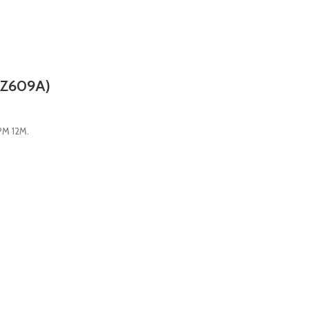
2Z609A)
PM 12M.