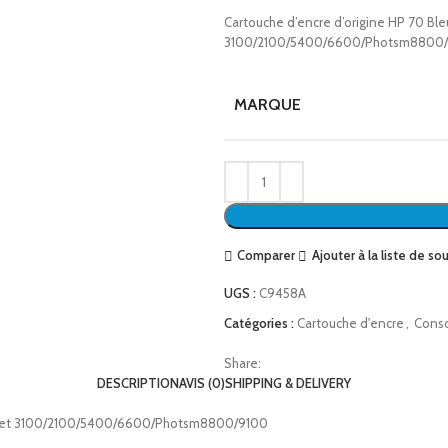
Cartouche d’encre d’origine HP 70 Bl
3100/2100/5400/6600/Photsm8800
MARQUE
Comparer
Ajouter à la liste de so
UGS :
C9458A
Catégories :
Cartouche d'encre
,
Cons
Share:
DESCRIPTION
AVIS (0)
SHIPPING & DELIVERY
ignjet 3100/2100/5400/6600/Photsm8800/9100