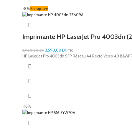
-8%
En rupture
Imprimante HP LaserJet Pro 4003dn (
3.590,00
DH
3.900,00
DH
TTC
HP LaserJet Pro 4003dn SFP Réseau A4 Recto Verso 40 B&WP
-16%