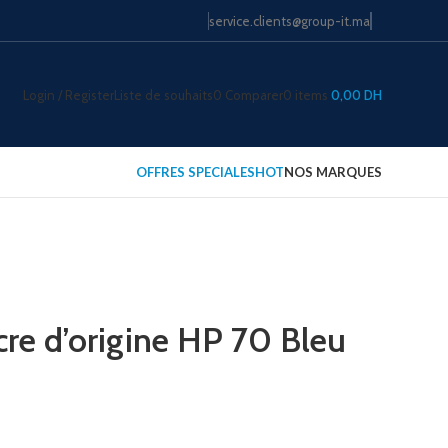
service.clients@group-it.ma
Login / Register
Liste de souhaits
0
Comparer
0
items
0,00
DH
OFFRES SPECIALES
HOT
NOS MARQUES
cre d’origine HP 70 Bleu