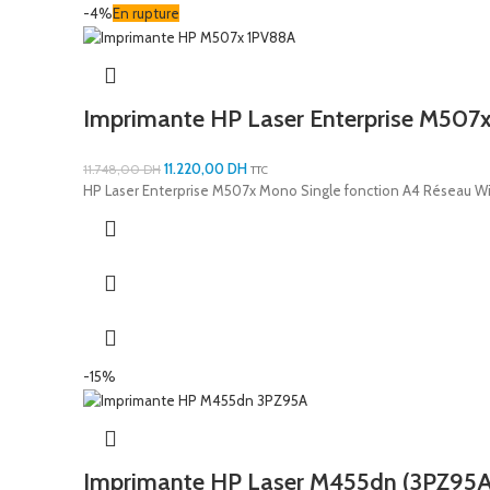
-4%
En rupture
Imprimante HP Laser Enterprise M507
11.220,00
DH
11.748,00
DH
TTC
HP Laser Enterprise M507x Mono Single fonction A4 Réseau W
-15%
Imprimante HP Laser M455dn (3PZ95A