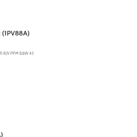
x (1PV88A)
ifi R/V PPM B&W 43
)