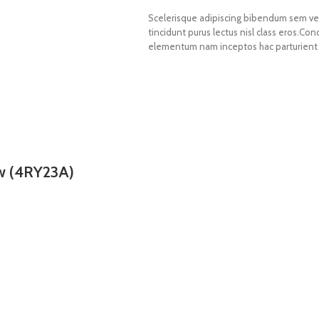
Scelerisque adipiscing bibendum sem vest
tincidunt purus lectus nisl class eros.Co
elementum nam inceptos hac parturient s
w (4RY23A)