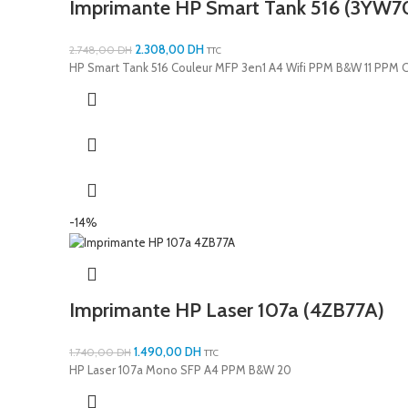
Imprimante HP Smart Tank 516 (3YW7
2.308,00
DH
2.748,00
DH
TTC
HP Smart Tank 516 Couleur MFP 3en1 A4 Wifi PPM B&W 11 PPM C
-14%
Imprimante HP Laser 107a (4ZB77A)
1.490,00
DH
1.740,00
DH
TTC
HP Laser 107a Mono SFP A4 PPM B&W 20