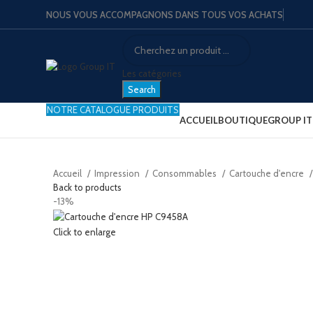
NOUS VOUS ACCOMPAGNONS DANS TOUS VOS ACHATS
Les catégories
Search
NOTRE CATALOGUE PRODUITS
ACCUEIL
BOUTIQUE
GROUP IT
Accueil
Impression
Consommables
Cartouche d'encre
Back to products
-13%
Click to enlarge