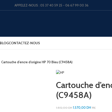
APPELEZ-NOUS : 05 37 40 59 25 - 06 67 99 00 36
BLOG
CONTACTEZ-NOUS
Cartouche d’encre d’origine HP 70 Bleu (C9458A)
Cartouche d’en
(C9458A)
1.570,00
DH
1.812,00
DH
TTC