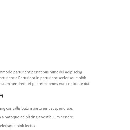
mmodo parturient penatibus nunc dui adipiscing
rturient a.Parturient in parturient scelerisque nibh
ibulum hendrerit et pharetra fames nunc natoque dui.
UM
ing convallis bulum parturient suspendisse.
m a natoque adipiscing a vestibulum hendre.
elerisque nibh lectus.