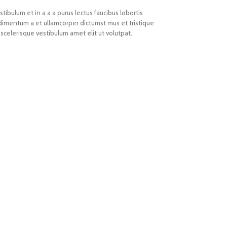
ibulum et in a a a purus lectus faucibus lobortis
ndimentum a et ullamcorper dictumst mus et tristique
celerisque vestibulum amet elit ut volutpat.