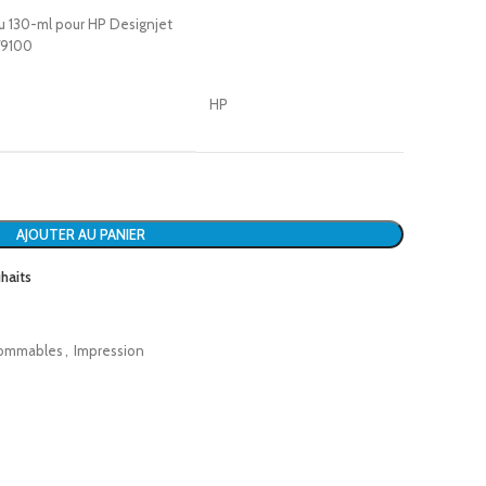
eu 130-ml pour HP Designjet
/9100
HP
AJOUTER AU PANIER
uhaits
ommables
,
Impression