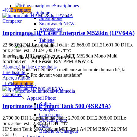
Smartphones
-4%
En rupture
Smartphone
Smartphone
Comparer
Smartwatch
NEW
Accessoires
Imprimante HP Laser Enterprise M528dn (1PV64A)
Tablette
Tablette
22.668,00
DH
Le prix initial était : 22.668,00 DH.
21.691,00
DH
Le
prix actuel est : 21.691,00 DH.
TTC
Imprimante HP Laser Enterprise MFP M528dn Mono Multi
Galaxy Watch5 | Watch5 Pro
fonction3 en 1 A4 Réseau R/V PPM B&W 43.
Ajouter à la liste de souhaits
"Si vous recherchez la meilleure autonomie du marché, la
Lire la suite
Watch5 Pro devrait vous satisfaire"
Aperçu rapide
-15%
En rupture
Read more
Multimedia
Comparer
Appareil Photo
Reflex
Imprimante HP Smart Tank 500 (4SR29A)
Compact
Caméscope
2.700,00
DH
Le prix initial était : 2.700,00 DH.
2.308,00
DH
Le
Objectif photo
prix actuel est : 2.308,00 DH.
TTC
Flash
HP Smart Tank 500 Couleur MFP 3en1 A4 PPM B&W 22 PPM
Batterie & Chargeur
Col 16
Imagerie