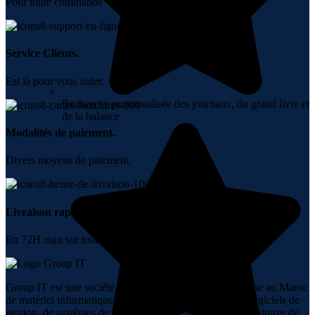
Pour toute commande + 10000 DH.
Service Clients.
Est là pour vous aider.
Recherche personnalisée des journaux, du grand livre et
de la balance
Modalités de paiement.
Divers moyens de paiement.
Livraison rapide.
En 72H max sur tout le Maroc.
Group IT est une société spécialisée dans la vente en ligne au Maroc
de matériel informatique, de réseaux, de téléphonie, de logiciels de
gestion, de systèmes de sécurité, d’audiovisuel et de fournitures de