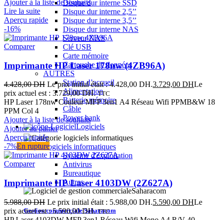
Ajouter à la liste de souhaits
Disque dur interne SSD
Lire la suite
Disque dur interne 2,5’’
Aperçu rapide
Disque dur interne 3,5’’
-16%
Disque dur interne NAS
Serveur NAS
Comparer
Clé USB
Carte mémoire
Imprimante HP Laser 178nw (4ZB96A)
Cartouche de données
AUTRES
Station d’accueil
4.428,00
DH
Le prix initial était : 4.428,00 DH.
3.729,00
DH
Le
Alimentation
prix actuel est : 3.729,00 DH.
TTC
Batterie mémoire
HP Laser 178nw Couleur MFP 3en1 A4 Réseau Wifi PPMB&W 18
Câble
PPM Col 4
Power bank
Ajouter à la liste de souhaits
Logiciels
Ajouter au panier
Aperçu rapide
-7%
En rupture
Logiciels informatiques
Système d'exploitation
Comparer
Antivirus
Bureautique
Imprimante HP Laser 4103DW (2Z627A)
Autres
5.988,00
DH
Le prix initial était : 5.988,00 DH.
5.590,00
DH
Le
Gestion commerciale Saharacom
prix actuel est : 5.590,00 DH.
TTC
HP Laser 4103DW MFP 3en1 Réseau Wifi Mono A4 R/V 40