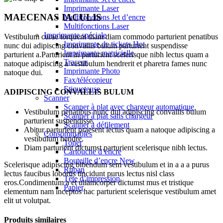
Imprimante Laser
MAECENAS IACULIS
Multifonctions Jet d’encre
Multifonctions Laser
Imprimante spéciale
Vestibulum curae torquent diam diam commodo parturient penatibus
Imprimante de tickets
Hot
nunc dui adipiscing convallis bulum parturient suspendisse
Imprimante matricielle
parturient a.Parturient in parturient scelerisque nibh lectus quam a
Traceur
natoque adipiscing a vestibulum hendrerit et pharetra fames nunc
Imprimante Photo
natoque dui.
Fax/télécopieur
Etiqueteuse
ADIPISCING CONVALLIS BULUM
Scanner
Scanner à plat avec chargeur automatique
Vestibulum penatibus nunc dui adipiscing convallis bulum
Scanner à plat sans chargeur
parturient suspendisse.
Scanner à défilement
Abitur parturient praesent lectus quam a natoque adipiscing a
Consommables
vestibulum hendre.
Toner
Diam parturient dictumst parturient scelerisque nibh lectus.
Cartouche d’encre
Bouteille d’encre
New
Scelerisque adipiscing bibendum sem vestibulum et in a a a purus
Ruban
lectus faucibus lobortis tincidunt purus lectus nisl class
Tête d’impression
eros.Condimentum a et ullamcorper dictumst mus et tristique
Papier
elementum nam inceptos hac parturient scelerisque vestibulum amet
elit ut volutpat.
Produits similaires