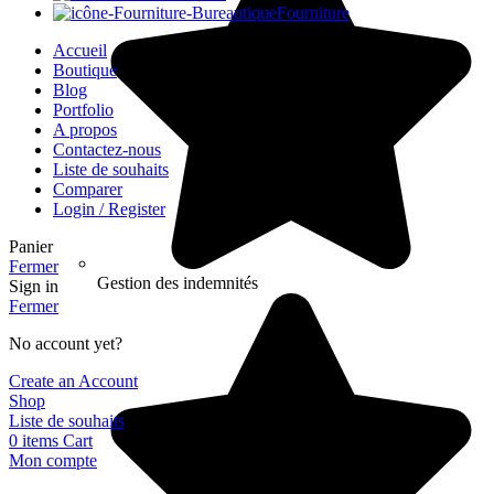
Fourniture
Accueil
Boutique
Blog
Portfolio
A propos
Contactez-nous
Liste de souhaits
Comparer
Login / Register
Panier
Fermer
Gestion des indemnités
Sign in
Fermer
No account yet?
Create an Account
Shop
Liste de souhaits
0
items
Cart
Mon compte