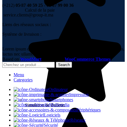
(+212)
05 37 40 59 25 - 06 67 99 00 36
Calcul de la paie
service.clients@group-it.ma
Liens des réseaux sociaux :
Système de livraison :
Lorem ipsum dolor sit amet, consectetur adipiscing elit. Ut elit tellus,
luctus nec ullamcorper mattis, pulvinar dapibus leo.
Based on
WoodMart
theme
2023
WooCommerce Themes
.
Search
Menu
Categories
Ordinateur
Impression
Smartphones
Multimedia
Simulation de Bulletin
Périphériques
Logiciels
Réseaux
Sécurité