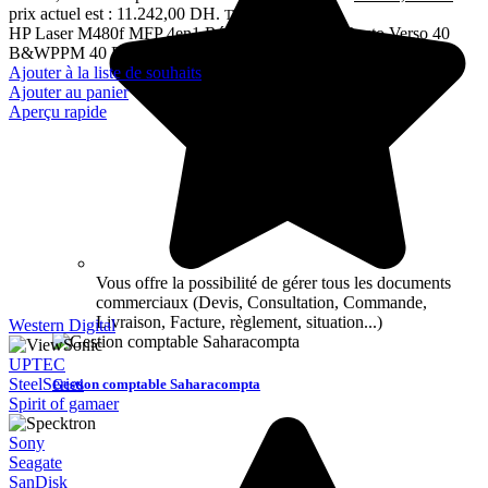
prix actuel est : 11.242,00 DH.
TTC
HP Laser M480f MFP 4en1 Réseau Couleur A4 Recto Verso 40
B&WPPM 40 PPMCOL 40 12M
Ajouter à la liste de souhaits
Ajouter au panier
Aperçu rapide
Vous offre la possibilité de gérer tous les documents
commerciaux (Devis, Consultation, Commande,
Livraison, Facture, règlement, situation...)
Western Digital
UPTEC
SteelSeries
Gestion comptable Saharacompta
Spirit of gamaer
Sony
Seagate
SanDisk