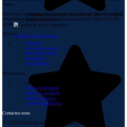
bureau.
Nous vous accompagnons dans tous vos achats en ligne de matériel
Génération automatique du bilan, du CPC et des autres
électronique et informatique en vous proposant un vaste choix de
éditions comptables
produits.
Produits
Gestion de la pie Saharapay
Boutique
Nouveaux produits
Meilleures ventes
Promotions
Nos marques
Informations
Qui sommes-nous
Modes de livraison
Modes de paiement
Mentions légales
Conditions générales
Contactez-nous
N° 67 LOTISSEMENT 6 NOVEMBRE , TÉMARA