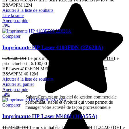
B&WPPM 12M
Ajouter à la liste de souhaits
Lire la suite
Aperçu rapide
-9%
Comparer
Imprimante HP Laser 4103FDN (2Z628A)
6.708,00
DH
Le prix initial était : 6.708,00 DH.
6.100,00
DH
Le
prix actuel est : 6.100,00 DH.
TTC
HP Laser 4103FDN MFP 4en1 Réseau Mono A4 R/V 40
B&WPPM 40 12M
Ajouter à la liste de souhaits
Ajouter au panier
Aperçu rapide
-4%
SaharaCom est un logiciel de gestion commerciale
performant, stable et évolutif qui vous permet de
Comparer
manager votre activité de façon professionnelle
Imprimante HP Laser M480f (3QA55A)
11.748,00
DH
Le prix initial était : 11.748,00 DH.
11.242,00
DH
Le