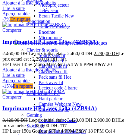
Ajouter à la liste de souhaits
Vidéoprojecteur
Lire la suite
Téléviseur
Aperçu rapide
Ecran Tactile
New
-7%
En rupture
Sonorisation
Table de mixage
Comparer
Enceinte
Microphone
Imprimante HP Laser 135w (4ZB83A)
Périphériques
Clavier & souris
2.460,00
DH
Le prix initial était : 2.460,00 DH.
2.290,00
DH
Le
Souris sans fil
prix actuel est : 2.290,00 DH.
TTC
Souris avec fil
HP Laser 135w Mono MFP 3en1 A4 Wifi PPM B&W 20
Clavier sans fil
Ajouter à la liste de souhaits
Clavier avec fil
Lire la suite
Pack sans fil
Hot
Aperçu rapide
Pack avec fil
-15%
En rupture
Lecteur code à barre
Périphériques PC
Comparer
Haut parleur
Caméra Webcam
New
Imprimante HP Laser 150a (4ZB94A)
Micro & casque
Gaming
3.420,00
DH
Le prix initial était : 3.420,00 DH.
2.900,00
DH
Le
Tous les accessoires
prix actuel est : 2.900,00 DH.
Stockage
TTC
HP Laser 150a Couleur SFP A4 PPM B&W 18 PPM Col 4
Disque dur portable 2,5’’