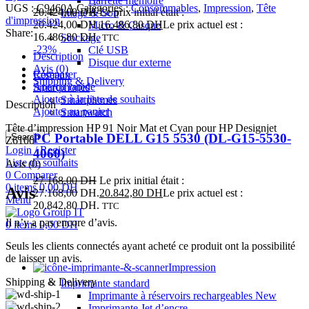
Barrette mémoire
UGS :
C9460A
Catégories :
Consommables
,
Impression
,
Tête
20.424,00
DH
Le prix initial était :
Image & Son
d'impression
20.424,00 DH.
16.486,80
DH
Le prix actuel est :
Micro & Casque
Share:
16.486,80 DH.
Stockage
TTC
-23%
Clé USB
Description
Disque dur externe
Avis (0)
Comparer
Réseaux
Shipping & Delivery
Aperçu rapide
Smartphones
Ajouter à la liste de souhaits
Smartphones
Description
Ajouter au panier
Smartwatch
Tête d’impression HP 91 Noir Mat et Cyan pour HP Designjet
PC Portable DELL G15 5530 (DL-G15-5530-
Search
Z6100
Login / Register
4060)
Liste de souhaits
Avis (0)
0
Comparer
27.168,00
DH
Le prix initial était :
0
items
0,00
DH
Avis
27.168,00 DH.
20.842,80
DH
Le prix actuel est :
Menu
20.842,80 DH.
TTC
Il n’y a pas encore d’avis.
0
items
0,00
DH
Seuls les clients connectés ayant acheté ce produit ont la possibilité
de laisser un avis.
Impression
Shipping & Delivery
Imprimante standard
Imprimante à réservoirs rechargeables
New
Imprimante Jet d’encre