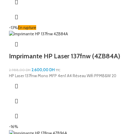
-13%
En rupture
Imprimante HP Laser 137fnw (4ZB84A)
2.600,00
DH
2.988,00
DH
TTC
HP Laser 137fnw Mono MFP 4en1 A4 Réseau Wifi PPMB&W 20
-16%