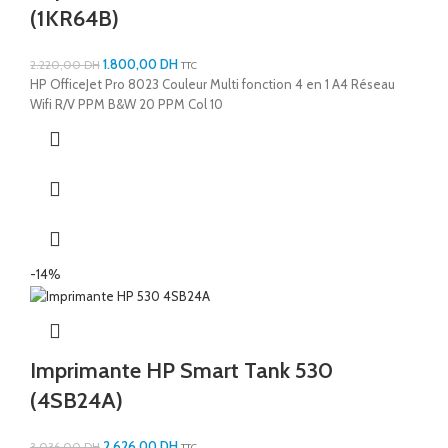
(1KR64B)
1.800,00
DH
2.220,00
DH
TTC
HP OfficeJet Pro 8023 Couleur Multi fonction 4 en 1 A4 Réseau
Wifi R/V PPM B&W 20 PPM Col 10
-14%
Imprimante HP Smart Tank 530
(4SB24A)
2.626,00
DH
3.036,00
DH
TTC