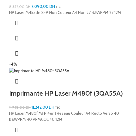
7.090,00
DH
8.352,00
DH
TTC
HP Laser M455dn SFP Non Couleur A4 Non 27 B&WPPM 27 12M
-4%
Imprimante HP Laser M480f (3QA55A)
11.242,00
DH
11.748,00
DH
TTC
HP Laser M480f MFP 4en1 Réseau Couleur A4 Recto Verso 40
B&WPPM 40 PPMCOL 40 12M