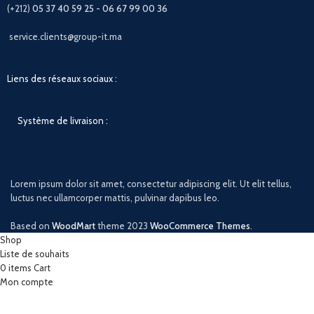
(+212)
05 37 40 59 25 - 06 67 99 00 36
service.clients@group-it.ma
Liens des réseaux sociaux :
Système de livraison :
Lorem ipsum dolor sit amet, consectetur adipiscing elit. Ut elit tellus,
luctus nec ullamcorper mattis, pulvinar dapibus leo.
Based on
WoodMart
theme
2023
WooCommerce Themes
.
Shop
Liste de souhaits
0
items
Cart
Mon compte