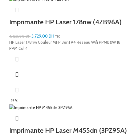
Imprimante HP Laser 178nw (4ZB96A)
3.729,00
DH
4.428,00
DH
TTC
HP Laser 178nw Couleur MFP 3en1 A4 Réseau Wifi PPMB&W 18
PPM Col 4
-15%
Imprimante HP Laser M455dn (3PZ95A)