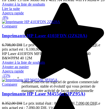
Ajouter à la liste de souhaits
Lire la suite
Aperçu rapide
-9%
Comparer
Imprimante HP Laser 4103FDN (2Z628A)
6.708,00
DH
Le prix initial était : 6.708,00 DH.
6.100,00
DH
Le
prix actuel est : 6.100,00 DH.
TTC
HP Laser 4103FDN MFP 4en1 Réseau Mono A4 R/V 40
B&WPPM 40 12M
Ajouter à la liste de souhaits
Ajouter au panier
Aperçu rapide
-15%
SaharaCom est un logiciel de gestion commerciale
Comparer
performant, stable et évolutif qui vous permet de
manager votre activité de façon professionnelle
Imprimante HP Laser M455dn (3PZ95A)
8.352,00
DH
Le prix initial était : 8.352,00 DH.
7.090,00
DH
Le
prix actuel est : 7.090,00 DH.
TTC