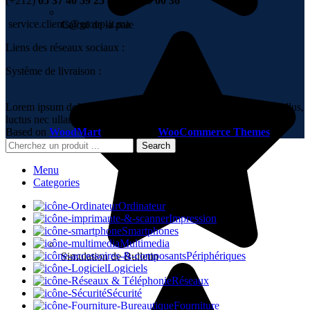
(+212)
05 37 40 59 25 - 06 67 99 00 36
service.clients@group-it.ma
Calcul de la paie
Liens des réseaux sociaux :
Système de livraison :
Lorem ipsum dolor sit amet, consectetur adipiscing elit. Ut elit tellus,
luctus nec ullamcorper mattis, pulvinar dapibus leo.
Based on
WoodMart
theme
2023
WooCommerce Themes
.
Search
Menu
Categories
Ordinateur
Impression
Smartphones
Multimedia
Périphériques
Simulation de Bulletin
Logiciels
Réseaux
Sécurité
Fourniture