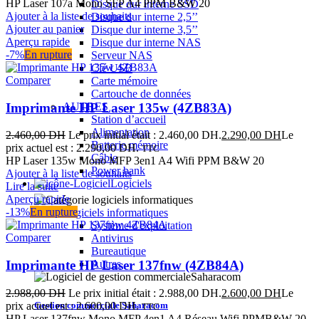
HP Laser 107a Mono SFP A4 PPM B&W 20
Disque dur interne SSD
Ajouter à la liste de souhaits
Disque dur interne 2,5’’
Ajouter au panier
Disque dur interne 3,5’’
Aperçu rapide
Disque dur interne NAS
-7%
En rupture
Serveur NAS
Clé USB
Comparer
Carte mémoire
Cartouche de données
Imprimante HP Laser 135w (4ZB83A)
AUTRES
Station d’accueil
Alimentation
2.460,00
DH
Le prix initial était : 2.460,00 DH.
2.290,00
DH
Le
Batterie mémoire
prix actuel est : 2.290,00 DH.
TTC
Câble
HP Laser 135w Mono MFP 3en1 A4 Wifi PPM B&W 20
Power bank
Ajouter à la liste de souhaits
Logiciels
Lire la suite
Aperçu rapide
-13%
En rupture
Logiciels informatiques
Système d'exploitation
Comparer
Antivirus
Bureautique
Imprimante HP Laser 137fnw (4ZB84A)
Autres
2.988,00
DH
Le prix initial était : 2.988,00 DH.
2.600,00
DH
Le
Gestion commerciale Saharacom
prix actuel est : 2.600,00 DH.
TTC
HP Laser 137fnw Mono MFP 4en1 A4 Réseau Wifi PPMB&W 20