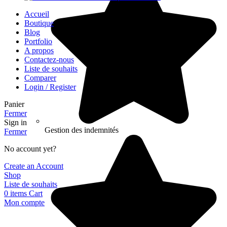
Accueil
Boutique
Blog
Portfolio
A propos
Contactez-nous
Liste de souhaits
Comparer
Login / Register
Panier
Fermer
Sign in
Gestion des indemnités
Fermer
No account yet?
Create an Account
Shop
Liste de souhaits
0
items
Cart
Mon compte