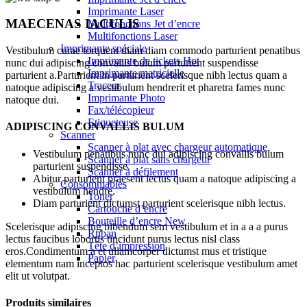
Imprimante Laser
MAECENAS IACULIS
Multifonctions Jet d’encre
Multifonctions Laser
Imprimante spéciale
Vestibulum curae torquent diam diam commodo parturient penatibus
Imprimante de tickets
Hot
nunc dui adipiscing convallis bulum parturient suspendisse
Imprimante matricielle
parturient a.Parturient in parturient scelerisque nibh lectus quam a
Traceur
natoque adipiscing a vestibulum hendrerit et pharetra fames nunc
Imprimante Photo
natoque dui.
Fax/télécopieur
Etiqueteuse
ADIPISCING CONVALLIS BULUM
Scanner
Scanner à plat avec chargeur automatique
Vestibulum penatibus nunc dui adipiscing convallis bulum
Scanner à plat sans chargeur
parturient suspendisse.
Scanner à défilement
Abitur parturient praesent lectus quam a natoque adipiscing a
Consommables
vestibulum hendre.
Toner
Diam parturient dictumst parturient scelerisque nibh lectus.
Cartouche d’encre
Bouteille d’encre
New
Scelerisque adipiscing bibendum sem vestibulum et in a a a purus
Ruban
lectus faucibus lobortis tincidunt purus lectus nisl class
Tête d’impression
eros.Condimentum a et ullamcorper dictumst mus et tristique
Papier
elementum nam inceptos hac parturient scelerisque vestibulum amet
elit ut volutpat.
Produits similaires