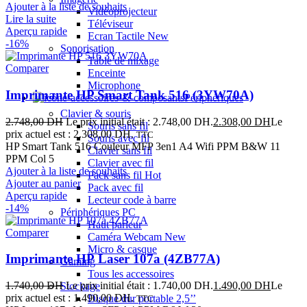
Ajouter à la liste de souhaits
Vidéoprojecteur
Lire la suite
Téléviseur
Aperçu rapide
Ecran Tactile
New
-16%
Sonorisation
Table de mixage
Comparer
Enceinte
Microphone
Imprimante HP Smart Tank 516 (3YW70A)
Périphériques
Clavier & souris
2.748,00
DH
Le prix initial était : 2.748,00 DH.
2.308,00
DH
Le
Souris sans fil
prix actuel est : 2.308,00 DH.
TTC
Souris avec fil
HP Smart Tank 516 Couleur MFP 3en1 A4 Wifi PPM B&W 11
Clavier sans fil
PPM Col 5
Clavier avec fil
Ajouter à la liste de souhaits
Pack sans fil
Hot
Ajouter au panier
Pack avec fil
Aperçu rapide
Lecteur code à barre
-14%
Périphériques PC
Haut parleur
Comparer
Caméra Webcam
New
Micro & casque
Imprimante HP Laser 107a (4ZB77A)
Gaming
Tous les accessoires
1.740,00
DH
Le prix initial était : 1.740,00 DH.
1.490,00
DH
Le
Stockage
prix actuel est : 1.490,00 DH.
Disque dur portable 2,5’’
TTC