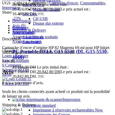
Barrette mémoire
UGS :
C4912A
Catégories :
Cartouche d'encre
,
Consommables
,
20.424,00
DH
Le prix initial était :
Image & Son
Impression
20.424,00 DH.
16.486,80
DH
Le prix actuel est :
Micro & Casque
Share:
16.486,80 DH.
Stockage
TTC
-23%
Clé USB
Description
Disque dur externe
Avis (0)
Comparer
Réseaux
Shipping & Delivery
Aperçu rapide
Smartphones
Ajouter à la liste de souhaits
Smartphones
Description
Ajouter au panier
Smartwatch
Cartouche d’encre d’origine HP 82 Magenta 69-ml pour HP Inkjet
PC Portable DELL G15 5530 (DL-G15-5530-
Search
500/Desgnjet 10PS/20PS/50PS/120/510/800
Login / Register
4060)
Liste de souhaits
Avis (0)
0
Comparer
27.168,00
DH
Le prix initial était :
0
items
0,00
DH
Avis
27.168,00 DH.
20.842,80
DH
Le prix actuel est :
Menu
20.842,80 DH.
TTC
Il n’y a pas encore d’avis.
0
items
0,00
DH
Seuls les clients connectés ayant acheté ce produit ont la possibilité
de laisser un avis.
Impression
Shipping & Delivery
Imprimante standard
Imprimante à réservoirs rechargeables
New
Imprimante Jet d’encre