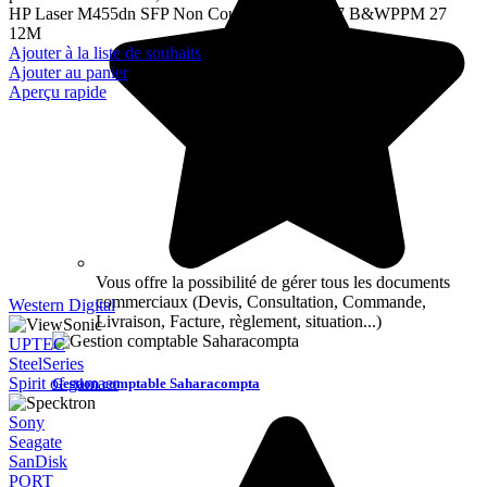
HP Laser M455dn SFP Non Couleur A4 Non 27 B&WPPM 27
12M
Ajouter à la liste de souhaits
Ajouter au panier
Aperçu rapide
Vous offre la possibilité de gérer tous les documents
commerciaux (Devis, Consultation, Commande,
Western Digital
Livraison, Facture, règlement, situation...)
UPTEC
SteelSeries
Spirit of gamaer
Gestion comptable Saharacompta
Sony
Seagate
SanDisk
PORT