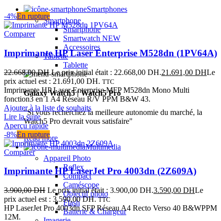
Smartphones
-4%
En rupture
Smartphone
Smartphone
Comparer
Smartwatch
NEW
Accessoires
Imprimante HP Laser Enterprise M528dn (1PV64A)
Tablette
Tablette
22.668,00
DH
Le prix initial était : 22.668,00 DH.
21.691,00
DH
Le
prix actuel est : 21.691,00 DH.
TTC
Imprimante HP Laser Enterprise MFP M528dn Mono Multi
Galaxy Watch5 | Watch5 Pro
fonction3 en 1 A4 Réseau R/V PPM B&W 43.
Ajouter à la liste de souhaits
"Si vous recherchez la meilleure autonomie du marché, la
Lire la suite
Watch5 Pro devrait vous satisfaire"
Aperçu rapide
-8%
En rupture
Read more
Multimedia
Comparer
Appareil Photo
Reflex
Imprimante HP LaserJet Pro 4003dn (2Z609A)
Compact
Caméscope
3.900,00
DH
Le prix initial était : 3.900,00 DH.
3.590,00
DH
Le
Objectif photo
prix actuel est : 3.590,00 DH.
TTC
Flash
HP LaserJet Pro 4003dn SFP Réseau A4 Recto Verso 40 B&WPPM
Batterie & Chargeur
12M.
Imagerie