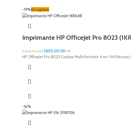
-19%
En rupture
Imprimante HP OfficeJet Pro 8023 (1K
1.800,00
DH
2.220,00
DH
TTC
HP OfficeJet Pro 8023 Couleur Multi fonction 4 en 1 A4 Réseau
-16%