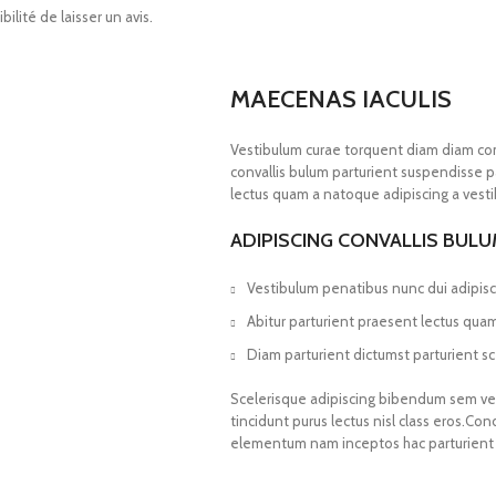
ilité de laisser un avis.
MAECENAS IACULIS
Vestibulum curae torquent diam diam co
convallis bulum parturient suspendisse pa
lectus quam a natoque adipiscing a vest
ADIPISCING CONVALLIS BUL
Vestibulum penatibus nunc dui adipisc
Abitur parturient praesent lectus qua
Diam parturient dictumst parturient sc
Scelerisque adipiscing bibendum sem vest
tincidunt purus lectus nisl class eros.Co
elementum nam inceptos hac parturient s