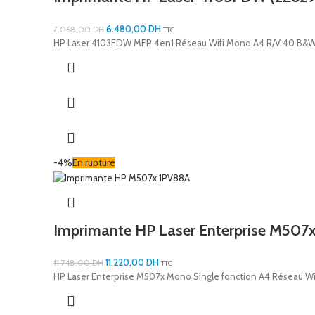
6.480,00
DH
7.068,00
DH
TTC
HP Laser 4103FDW MFP 4en1 Réseau Wifi Mono A4 R/V 40 B&
-4%
En rupture
Imprimante HP Laser Enterprise M507
11.220,00
DH
11.748,00
DH
TTC
HP Laser Enterprise M507x Mono Single fonction A4 Réseau W