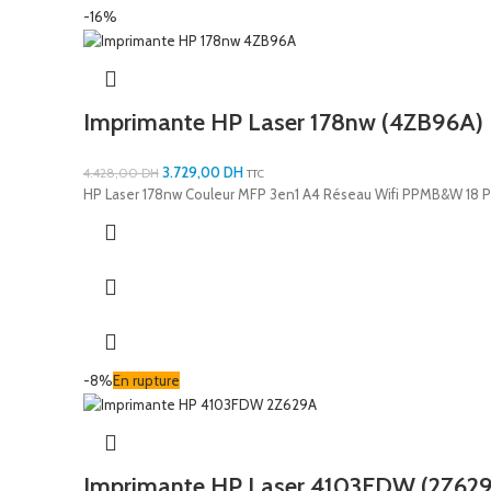
-16%
Imprimante HP Laser 178nw (4ZB96A)
3.729,00
DH
4.428,00
DH
TTC
HP Laser 178nw Couleur MFP 3en1 A4 Réseau Wifi PPMB&W 18 
-8%
En rupture
Imprimante HP Laser 4103FDW (2Z62