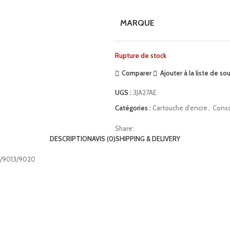
MARQUE
Rupture de stock
Comparer
Ajouter à la liste de so
UGS :
3JA27AE
Catégories :
Cartouche d'encre
,
Cons
Share:
DESCRIPTION
AVIS (0)
SHIPPING & DELIVERY
10/9013/9020