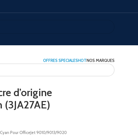
OFFRES SPECIALES
HOT
NOS MARQUES
re d’origine
 (3JA27AE)
 Cyan Pour OfficeJet 9010/9013/9020