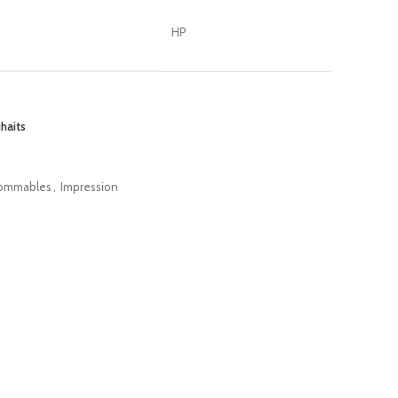
HP
uhaits
ommables
,
Impression