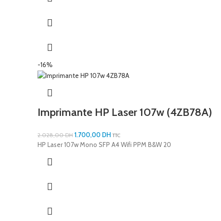
-16%
Imprimante HP Laser 107w (4ZB78A)
1.700,00
DH
2.028,00
DH
TTC
HP Laser 107w Mono SFP A4 Wifi PPM B&W 20