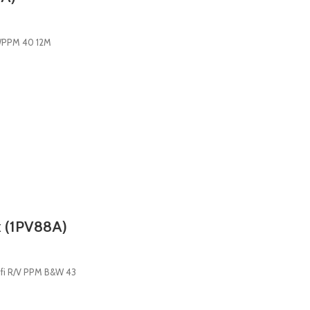
WPPM 40 12M
x (1PV88A)
ifi R/V PPM B&W 43