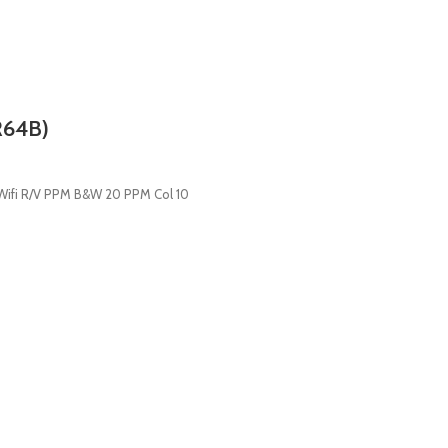
R64B)
 Wifi R/V PPM B&W 20 PPM Col 10