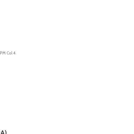
PPM Col 4
9A)