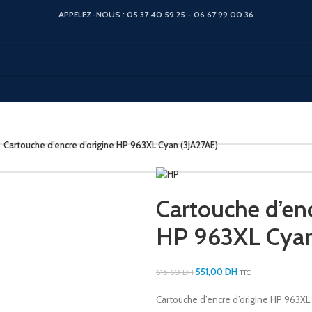
APPELEZ-NOUS : 05 37 40 59 25 - 06 67 99 00 36
Cartouche d’encre d’origine HP 963XL Cyan (3JA27AE)
Cartouche d’enc
HP 963XL Cyan
551,00
DH
615,60
DH
TTC
Cartouche d’encre d’origine HP 963XL