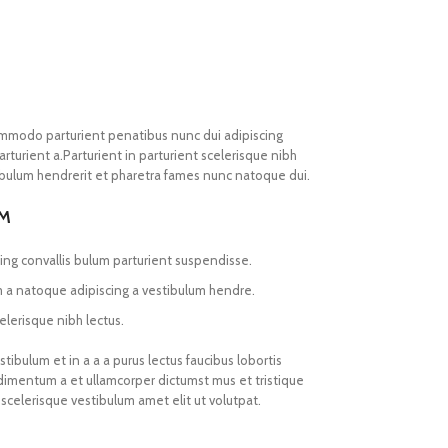
mmodo parturient penatibus nunc dui adipiscing
rturient a.Parturient in parturient scelerisque nibh
ibulum hendrerit et pharetra fames nunc natoque dui.
UM
ing convallis bulum parturient suspendisse.
m a natoque adipiscing a vestibulum hendre.
elerisque nibh lectus.
ibulum et in a a a purus lectus faucibus lobortis
ndimentum a et ullamcorper dictumst mus et tristique
celerisque vestibulum amet elit ut volutpat.