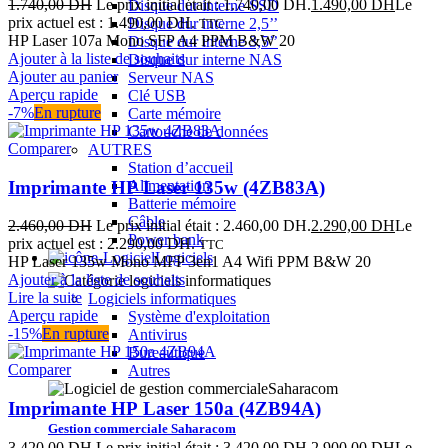
1.740,00
DH
Le prix initial était : 1.740,00 DH.
1.490,00
DH
Le
Disque dur interne SSD
prix actuel est : 1.490,00 DH.
Disque dur interne 2,5’’
TTC
HP Laser 107a Mono SFP A4 PPM B&W 20
Disque dur interne 3,5’’
Ajouter à la liste de souhaits
Disque dur interne NAS
Ajouter au panier
Serveur NAS
Aperçu rapide
Clé USB
-7%
En rupture
Carte mémoire
Cartouche de données
Comparer
AUTRES
Station d’accueil
Imprimante HP Laser 135w (4ZB83A)
Alimentation
Batterie mémoire
Câble
2.460,00
DH
Le prix initial était : 2.460,00 DH.
2.290,00
DH
Le
Power bank
prix actuel est : 2.290,00 DH.
TTC
Logiciels
HP Laser 135w Mono MFP 3en1 A4 Wifi PPM B&W 20
Ajouter à la liste de souhaits
Lire la suite
Logiciels informatiques
Aperçu rapide
Système d'exploitation
-15%
En rupture
Antivirus
Bureautique
Comparer
Autres
Imprimante HP Laser 150a (4ZB94A)
Gestion commerciale Saharacom
3.420,00
DH
Le prix initial était : 3.420,00 DH.
2.900,00
DH
Le