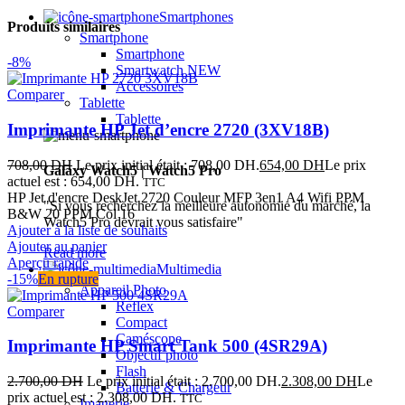
Smartphones
Produits similaires
Smartphone
Smartphone
-8%
Smartwatch
NEW
Accessoires
Comparer
Tablette
Tablette
Imprimante HP Jet d’encre 2720 (3XV18B)
708,00
DH
Le prix initial était : 708,00 DH.
654,00
DH
Le prix
Galaxy Watch5 | Watch5 Pro
actuel est : 654,00 DH.
TTC
HP Jet d'encre DeskJet 2720 Couleur MFP 3en1 A4 Wifi PPM
"Si vous recherchez la meilleure autonomie du marché, la
B&W 20 PPM Col 16
Watch5 Pro devrait vous satisfaire"
Ajouter à la liste de souhaits
Ajouter au panier
Read more
Aperçu rapide
Multimedia
-15%
En rupture
Appareil Photo
Reflex
Comparer
Compact
Caméscope
Imprimante HP Smart Tank 500 (4SR29A)
Objectif photo
Flash
2.700,00
DH
Le prix initial était : 2.700,00 DH.
2.308,00
DH
Le
Batterie & Chargeur
prix actuel est : 2.308,00 DH.
TTC
Imagerie