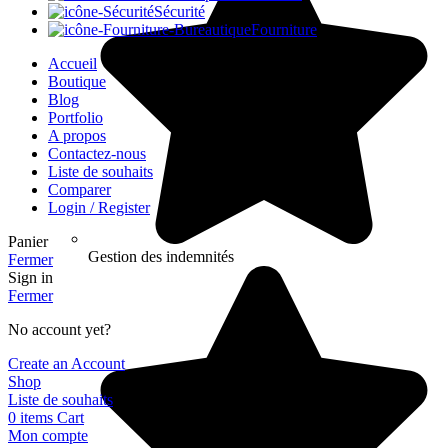
Sécurité
Fourniture
Accueil
Boutique
Blog
Portfolio
A propos
Contactez-nous
Liste de souhaits
Comparer
Login / Register
Panier
Gestion des indemnités
Fermer
Sign in
Fermer
No account yet?
Create an Account
Shop
Liste de souhaits
0
items
Cart
Mon compte