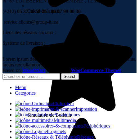
N° 67 LOTISSEMENT 6 NOVEMBRE , TÉMARA
Calcul de la paie
(+212)
05 37 40 59 25 - 06 67 99 00 36
service.clients@group-it.ma
Liens des réseaux sociaux :
Système de livraison :
Lorem ipsum dolor sit amet, consectetur adipiscing elit. Ut elit tellus,
luctus nec ullamcorper mattis, pulvinar dapibus leo.
Based on
WoodMart
theme
2023
WooCommerce Themes
.
Search
Menu
Categories
Ordinateur
Impression
Smartphones
Simulation de Bulletin
Multimedia
Périphériques
Logiciels
Réseaux