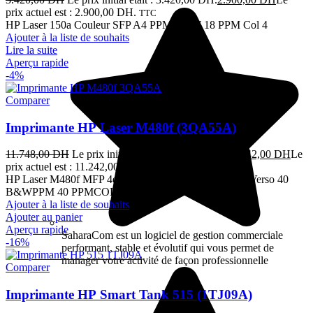
prix actuel est : 2.900,00 DH.
TTC
HP Laser 150a Couleur SFP A4 PPM B&W 18 PPM Col 4
Ajouter à la liste de souhaits
Lire la suite
Aperçu rapide
-4%
Comparer
Imprimante HP Laser M480f (3QA55A)
11.748,00
DH
Le prix initial était : 11.748,00 DH.
11.242,00
DH
Le
prix actuel est : 11.242,00 DH.
TTC
HP Laser M480f MFP 4en1 Réseau Couleur A4 Recto Verso 40
B&WPPM 40 PPMCOL 40 12M
Ajouter à la liste de souhaits
Ajouter au panier
Aperçu rapide
SaharaCom est un logiciel de gestion commerciale
-16%
performant, stable et évolutif qui vous permet de
manager votre activité de façon professionnelle
Comparer
Imprimante HP Smart Tank 515 (1TJ09A)