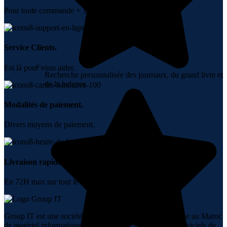
Pour toute commande + 10000 DH.
Service Clients.
Est là pour vous aider.
Recherche personnalisée des journaux, du grand livre et
de la balance
Modalités de paiement.
Divers moyens de paiement.
Livraison rapide.
En 72H max sur tout le Maroc.
Group IT est une société spécialisée dans la vente en ligne au Maroc
de matériel informatique, de réseaux, de téléphonie, de logiciels de