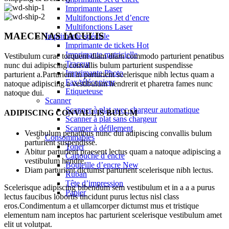
Imprimante Laser
Multifonctions Jet d’encre
Multifonctions Laser
MAECENAS IACULIS
Imprimante spéciale
Imprimante de tickets
Hot
Imprimante matricielle
Vestibulum curae torquent diam diam commodo parturient penatibus
Traceur
nunc dui adipiscing convallis bulum parturient suspendisse
Imprimante Photo
parturient a.Parturient in parturient scelerisque nibh lectus quam a
Fax/télécopieur
natoque adipiscing a vestibulum hendrerit et pharetra fames nunc
Etiqueteuse
natoque dui.
Scanner
Scanner à plat avec chargeur automatique
ADIPISCING CONVALLIS BULUM
Scanner à plat sans chargeur
Scanner à défilement
Vestibulum penatibus nunc dui adipiscing convallis bulum
Consommables
parturient suspendisse.
Toner
Abitur parturient praesent lectus quam a natoque adipiscing a
Cartouche d’encre
vestibulum hendre.
Bouteille d’encre
New
Diam parturient dictumst parturient scelerisque nibh lectus.
Ruban
Tête d’impression
Scelerisque adipiscing bibendum sem vestibulum et in a a a purus
Papier
lectus faucibus lobortis tincidunt purus lectus nisl class
eros.Condimentum a et ullamcorper dictumst mus et tristique
elementum nam inceptos hac parturient scelerisque vestibulum amet
elit ut volutpat.