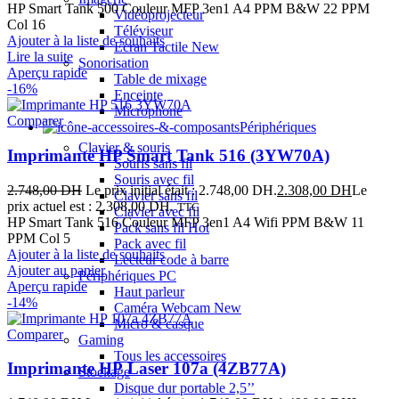
HP Smart Tank 500 Couleur MFP 3en1 A4 PPM B&W 22 PPM
Vidéoprojecteur
Col 16
Téléviseur
Ajouter à la liste de souhaits
Ecran Tactile
New
Lire la suite
Sonorisation
Aperçu rapide
Table de mixage
-16%
Enceinte
Microphone
Comparer
Périphériques
Clavier & souris
Imprimante HP Smart Tank 516 (3YW70A)
Souris sans fil
Souris avec fil
2.748,00
DH
Le prix initial était : 2.748,00 DH.
2.308,00
DH
Le
Clavier sans fil
prix actuel est : 2.308,00 DH.
TTC
Clavier avec fil
HP Smart Tank 516 Couleur MFP 3en1 A4 Wifi PPM B&W 11
Pack sans fil
Hot
PPM Col 5
Pack avec fil
Ajouter à la liste de souhaits
Lecteur code à barre
Ajouter au panier
Périphériques PC
Aperçu rapide
Haut parleur
-14%
Caméra Webcam
New
Micro & casque
Comparer
Gaming
Tous les accessoires
Imprimante HP Laser 107a (4ZB77A)
Stockage
Disque dur portable 2,5’’