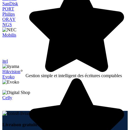
SanDisk
PORT
Philips
ORAY
NGS
Mobilis
itel
Hikvision
Gestion simple et intelligent des écritures comptables
Evoko
Celly
Livraison gratuite.