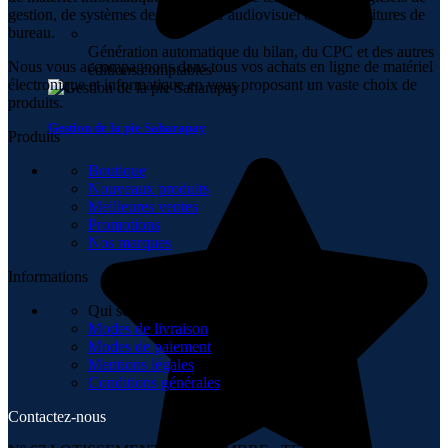
gestion, de systèmes de sécurité, d’audiovisuel et de fournitures de
bureau.
Génération automatique du bilan, du CPC et des autres
Nous vous accompagnons dans tous vos achats en ligne de matériel
éditions comptables
électronique et informatique en vous proposant un vaste choix de
produits.
Gestion de la pie Saharapay
Produits
Boutique
Nouveaux produits
Meilleures ventes
Promotions
Nos marques
Informations
Qui sommes-nous
Modes de livraison
Modes de paiement
Mentions légales
Conditions générales
Contactez-nous