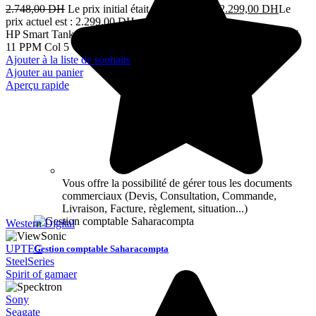
2.748,00
DH
Le prix initial était : 2.748,00 DH.
2.299,00
DH
Le
prix actuel est : 2.299,00 DH.
TTC
HP Smart Tank 515 Couleur Multi fonction 3 en 1A4 PPM B&W
11 PPM Col 5
Ajouter à la liste de souhaits
Ajouter au panier
Aperçu rapide
Vous offre la possibilité de gérer tous les documents
commerciaux (Devis, Consultation, Commande,
Livraison, Facture, règlement, situation...)
Western Digital
UPTEC
Gestion comptable Saharacompta
SteelSeries
Spirit of gamaer
Sony
Seagate