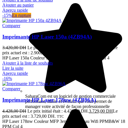
Ajouter au panier
Aperçu rapide
-15%
En rupture
Comparer
Imprimante HP Laser 150a (4ZB94A)
3.420,00
DH
Le prix initial était : 3.420,00 DH.
2.900,00
DH
Le
prix actuel est : 2.900,00 DH.
TTC
HP Laser 150a Couleur SFP A4 PPM B&W 18 PPM Col 4
Ajouter à la liste de souhaits
Lire la suite
Aperçu rapide
-16%
Comparer
SaharaCom est un logiciel de gestion commerciale
Imprimante HP Laser 178nw (4ZB96A)
performant, stable et évolutif qui vous permet de
manager votre activité de façon professionnelle
4.428,00
DH
Le prix initial était : 4.428,00 DH.
3.729,00
DH
Le
prix actuel est : 3.729,00 DH.
TTC
HP Laser 178nw Couleur MFP 3en1 A4 Réseau Wifi PPMB&W 18
PPM Col 4