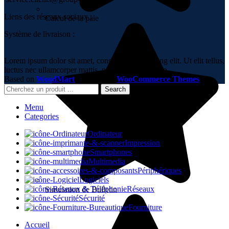
Liens des réseaux sociaux :
Calcul de la paie
Système de livraison :
Lorem ipsum dolor sit amet, consectetur adipiscing elit. Ut elit tellus,
luctus nec ullamcorper mattis, pulvinar dapibus leo.
Based on
WoodMart
theme
2023
WooCommerce Themes
.
Search
Menu
Categories
Ordinateur
Impression
Smartphones
Multimedia
Périphériques
Logiciels
Réseaux
Simulation de Bulletin
Sécurité
Fourniture
Accueil