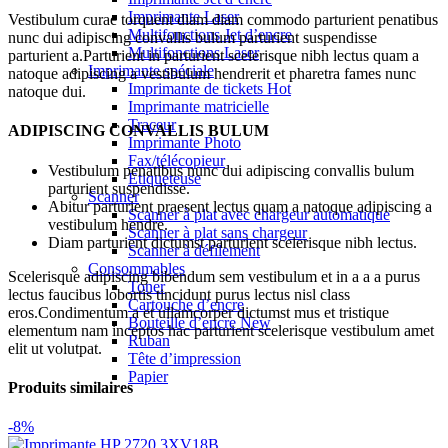
Imprimante Laser
Vestibulum curae torquent diam diam commodo parturient penatibus
Multifonctions Jet d’encre
nunc dui adipiscing convallis bulum parturient suspendisse
Multifonctions Laser
parturient a.Parturient in parturient scelerisque nibh lectus quam a
Imprimante spéciale
natoque adipiscing a vestibulum hendrerit et pharetra fames nunc
Imprimante de tickets
Hot
natoque dui.
Imprimante matricielle
Traceur
ADIPISCING CONVALLIS BULUM
Imprimante Photo
Fax/télécopieur
Vestibulum penatibus nunc dui adipiscing convallis bulum
Etiqueteuse
parturient suspendisse.
Scanner
Abitur parturient praesent lectus quam a natoque adipiscing a
Scanner à plat avec chargeur automatique
vestibulum hendre.
Scanner à plat sans chargeur
Diam parturient dictumst parturient scelerisque nibh lectus.
Scanner à défilement
Consommables
Scelerisque adipiscing bibendum sem vestibulum et in a a a purus
Toner
lectus faucibus lobortis tincidunt purus lectus nisl class
Cartouche d’encre
eros.Condimentum a et ullamcorper dictumst mus et tristique
Bouteille d’encre
New
elementum nam inceptos hac parturient scelerisque vestibulum amet
Ruban
elit ut volutpat.
Tête d’impression
Papier
Produits similaires
-8%