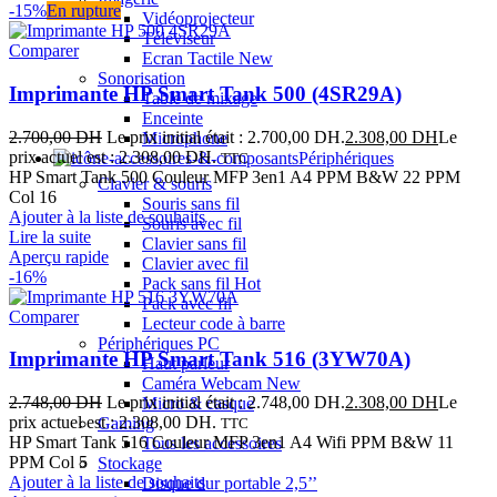
-15%
En rupture
Vidéoprojecteur
Téléviseur
Comparer
Ecran Tactile
New
Sonorisation
Imprimante HP Smart Tank 500 (4SR29A)
Table de mixage
Enceinte
2.700,00
DH
Le prix initial était : 2.700,00 DH.
2.308,00
DH
Le
Microphone
prix actuel est : 2.308,00 DH.
Périphériques
TTC
HP Smart Tank 500 Couleur MFP 3en1 A4 PPM B&W 22 PPM
Clavier & souris
Col 16
Souris sans fil
Ajouter à la liste de souhaits
Souris avec fil
Lire la suite
Clavier sans fil
Aperçu rapide
Clavier avec fil
-16%
Pack sans fil
Hot
Pack avec fil
Comparer
Lecteur code à barre
Périphériques PC
Imprimante HP Smart Tank 516 (3YW70A)
Haut parleur
Caméra Webcam
New
2.748,00
DH
Le prix initial était : 2.748,00 DH.
2.308,00
DH
Le
Micro & casque
prix actuel est : 2.308,00 DH.
Gaming
TTC
HP Smart Tank 516 Couleur MFP 3en1 A4 Wifi PPM B&W 11
Tous les accessoires
PPM Col 5
Stockage
Ajouter à la liste de souhaits
Disque dur portable 2,5’’