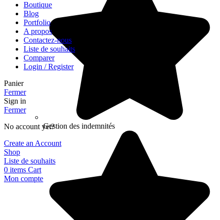
Boutique
Blog
Portfolio
A propos
Contactez-nous
Liste de souhaits
Comparer
Login / Register
Panier
Fermer
Sign in
Fermer
Gestion des indemnités
No account yet?
Create an Account
Shop
Liste de souhaits
0
items
Cart
Mon compte