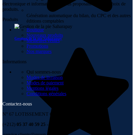
électronique et informatique en vous proposant un vaste choix de
produits.
Génération automatique du bilan, du CPC et des autres
Produits
éditions comptables
Boutique
Nouveaux produits
Gestion de la pie Saharapay
Meilleures ventes
Promotions
Nos marques
Informations
Qui sommes-nous
Modes de livraison
Modes de paiement
Mentions légales
Conditions générales
Contactez-nous
N° 67 LOTISSEMENT 6 NOVEMBRE , TÉMARA
(+212)
05 37 40 59 25 - 06 67 99 00 36
service.clients@group-it.ma