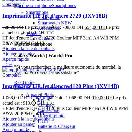
Comparer
Smartphones
Smartphone
Imprimante HP Jet d’encre 2720 (3XV18B)
Smartphone
Smartwatch
NEW
708,00
DH
Le prix initial était : 708,00 DH.
654,00
DH
Le prix
Accessoires
actuel est : 654,00 DH.
TTC
Tablette
HP Jet d'encre DeskJet 2720 Couleur MFP 3en1 A4 Wifi PPM
Tablette
B&W 20 PPM Col 16
Ajouter à la liste de souhaits
Ajouter au panier
Galaxy Watch5 | Watch5 Pro
Aperçu rapide
-15%
"Si vous recherchez la meilleure autonomie du marché, la
Watch5 Pro devrait vous satisfaire"
Comparer
Read more
Imprimante HP Jet d’encre 4120 Plus (3XV14B)
Multimedia
Appareil Photo
1.068,00
DH
Le prix initial était : 1.068,00 DH.
910,00
DH
Le prix
Reflex
actuel est : 910,00 DH.
TTC
Compact
HP Jet d'encre DeskJet 4120 Plus Couleur MFP 4en1 A4 Wifi PPM
Caméscope
B&W 20 PPM Col 16
Objectif photo
Ajouter à la liste de souhaits
Flash
Ajouter au panier
Batterie & Chargeur
Aperçu rapide
Imagerie