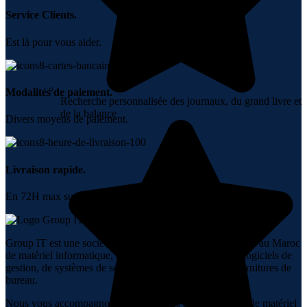
Service Clients.
Est là pour vous aider.
Modalités de paiement.
Recherche personnalisée des journaux, du grand livre et
de la balance
Divers moyens de paiement.
Livraison rapide.
En 72H max sur tout le Maroc.
Group IT est une société spécialisée dans la vente en ligne au Maroc
de matériel informatique, de réseaux, de téléphonie, de logiciels de
gestion, de systèmes de sécurité, d’audiovisuel et de fournitures de
bureau.
Nous vous accompagnons dans tous vos achats en ligne de matériel