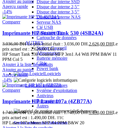
Ajouter au panier
Disque dur interne SSD
Aperçu rapide
Disque dur interne 2,5’’
-14%
Disque dur interne 3,5’’
Disque dur interne NAS
Comparer
Serveur NAS
Clé USB
Imprimante HP Smart Tank 530 (4SB24A)
Carte mémoire
Cartouche de données
AUTRES
3.036,00
DH
Le prix initial était : 3.036,00 DH.
2.626,00
DH
Le
Station d’accueil
prix actuel est : 2.626,00 DH.
TTC
Alimentation
HP Smart Tank 530 Couleur MFP 3en1 A4 Wifi PPM B&W 11
Batterie mémoire
PPM Col 5
Câble
Ajouter à la liste de souhaits
Power bank
Ajouter au panier
Logiciels
Aperçu rapide
-14%
Logiciels informatiques
Comparer
Système d'exploitation
Antivirus
Imprimante HP Laser 107a (4ZB77A)
Bureautique
Autres
1.740,00
DH
Le prix initial était : 1.740,00 DH.
1.490,00
DH
Le
prix actuel est : 1.490,00 DH.
TTC
Gestion commerciale Saharacom
HP Laser 107a Mono SFP A4 PPM B&W 20
Ajouter à la liste de souhaits