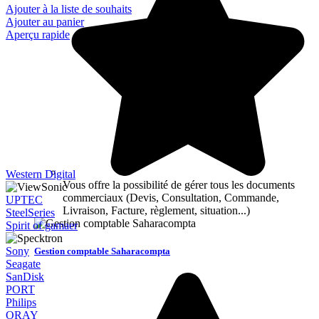
Ajouter à la liste de souhaits
Ajouter au panier
Aperçu rapide
Western Digital
Vous offre la possibilité de gérer tous les documents
commerciaux (Devis, Consultation, Commande,
UPTEC
Livraison, Facture, règlement, situation...)
SteelSeries
Spirit of gamaer
Sony
Gestion comptable Saharacompta
Seagate
SanDisk
PORT
Philips
ORAY