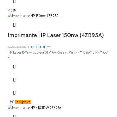
-16%
Imprimante HP Laser 150nw (4ZB95A)
3.075,00
DH
3.660,00
DH
TTC
HP Laser 150nw Couleur SFP A4 Réseau Wifi PPM B&W 18 PPM Col
4
-7%
En rupture