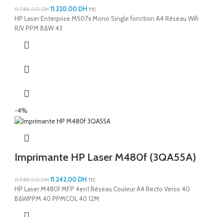
11.220,00
DH
11.748,00
DH
TTC
HP Laser Enterprise M507x Mono Single fonction A4 Réseau Wifi
R/V PPM B&W 43
-4%
Imprimante HP Laser M480f (3QA55A)
11.242,00
DH
11.748,00
DH
TTC
HP Laser M480f MFP 4en1 Réseau Couleur A4 Recto Verso 40
B&WPPM 40 PPMCOL 40 12M