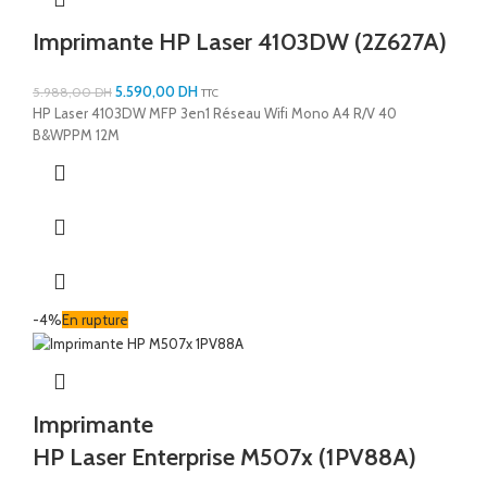
Imprimante HP Laser 4103DW (2Z627A)
5.590,00
DH
5.988,00
DH
TTC
HP Laser 4103DW MFP 3en1 Réseau Wifi Mono A4 R/V 40
B&WPPM 12M
-4%
En rupture
Imprimante
HP Laser Enterprise M507x (1PV88A)