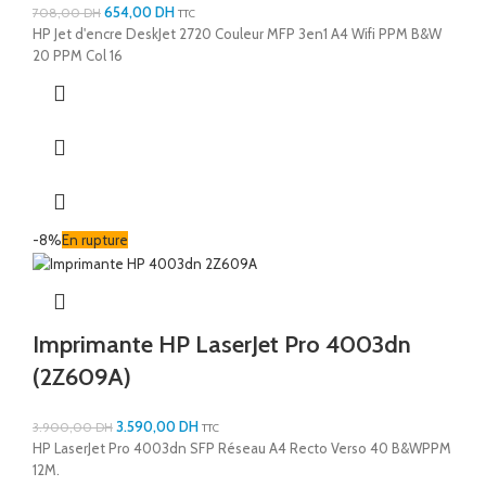
654,00
DH
708,00
DH
TTC
HP Jet d'encre DeskJet 2720 Couleur MFP 3en1 A4 Wifi PPM B&W
20 PPM Col 16
-8%
En rupture
Imprimante HP LaserJet Pro 4003dn
(2Z609A)
3.590,00
DH
3.900,00
DH
TTC
HP LaserJet Pro 4003dn SFP Réseau A4 Recto Verso 40 B&WPPM
12M.