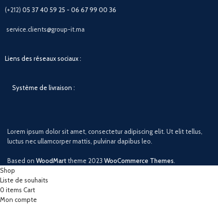
(+212)
05 37 40 59 25 - 06 67 99 00 36
service.clients@group-it.ma
Liens des réseaux sociaux :
Système de livraison :
Lorem ipsum dolor sit amet, consectetur adipiscing elit. Ut elit tellus,
luctus nec ullamcorper mattis, pulvinar dapibus leo.
Based on
WoodMart
theme
2023
WooCommerce Themes
.
Shop
Liste de souhaits
0
items
Cart
Mon compte