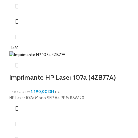
-14%
Imprimante HP Laser 107a (4ZB77A)
1.490,00
DH
1.740,00
DH
TTC
HP Laser 107a Mono SFP A4 PPM B&W 20