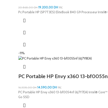
19.200,00
DH
20.868,00
DH
TTC
Pc Portable HP (5P7T3ES) EliteBook 840 G9 Processeur Intel® 
-11%
PC Portable HP Envy x360 13-bf0055n
14.590,00
DH
16.308,00
DH
TTC
PC Portable HP Envy x360 13-bf0054nf (6J7Y7EA) Intel® Core™ i
Go SSD