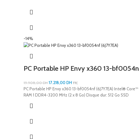
-14%
PC Portable HP Envy x360 13-bf0054n
17.218,00
DH
19.908,00
DH
TTC
PC Portable HP Envy x360 13-bf0054nf (6J7Y7EA) Intel® Core™ i
RAM 1 DDR4-3200 MHz (2 x 8 Go) Disque dur: 512 Go SSD