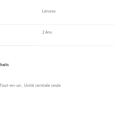
Lenovo
2 Ans
uhaits
 Tout-en-un
,
Unité centrale seule