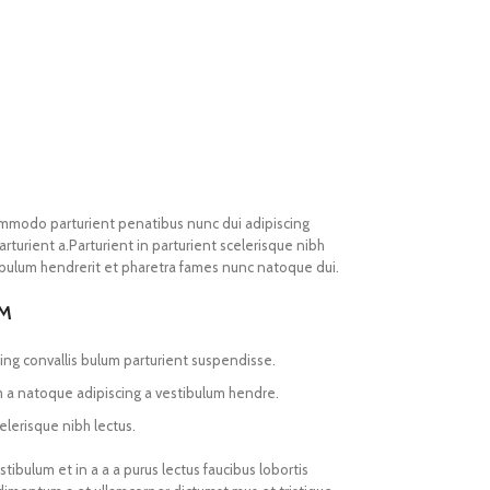
mmodo parturient penatibus nunc dui adipiscing
rturient a.Parturient in parturient scelerisque nibh
ibulum hendrerit et pharetra fames nunc natoque dui.
UM
ing convallis bulum parturient suspendisse.
m a natoque adipiscing a vestibulum hendre.
elerisque nibh lectus.
ibulum et in a a a purus lectus faucibus lobortis