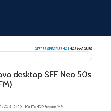
OFFRES SPECIALES
HOT
NOS MARQUES
ovo desktop SFF Neo 50s
FM)
50s G3 i5-12400- 4Go 1To HDD Freedos 24M