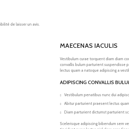
ilité de laisser un avis.
MAECENAS IACULIS
Vestibulum curae torquent diam diam co
convallis bulum parturient suspendisse pa
lectus quam a natoque adipiscing a vest
ADIPISCING CONVALLIS BUL
Vestibulum penatibus nunc dui adipisc
Abitur parturient praesent lectus qua
Diam parturient dictumst parturient sc
Scelerisque adipiscing bibendum sem vest