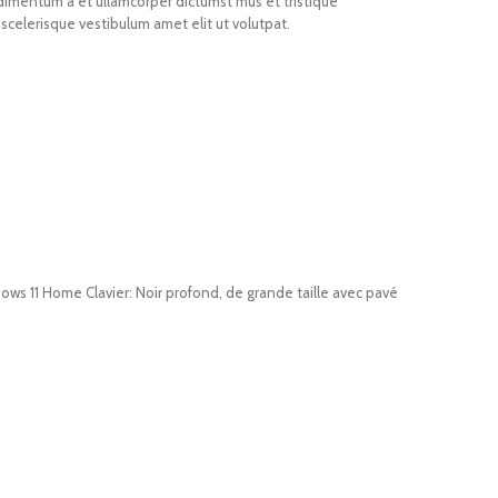
ndimentum a et ullamcorper dictumst mus et tristique
celerisque vestibulum amet elit ut volutpat.
ws 11 Home Clavier: Noir profond, de grande taille avec pavé