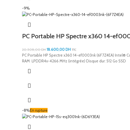
-9%
PC Portable HP Spectre x360 14-ef00
18.600,00
DH
20.508,00
DH
TTC
PC Portable HP Spectre x360 14-ef0003nk (6F7Z4EA) Intel® Cor
RAM LPDDR4x-4266 MHz (intégrée) Disque dur: 512 Go SSD
-8%
En rupture