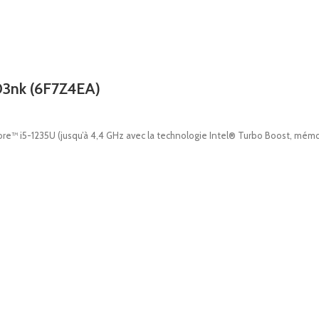
03nk (6F7Z4EA)
e™ i5-1235U (jusqu’à 4,4 GHz avec la technologie Intel® Turbo Boost, mémoi