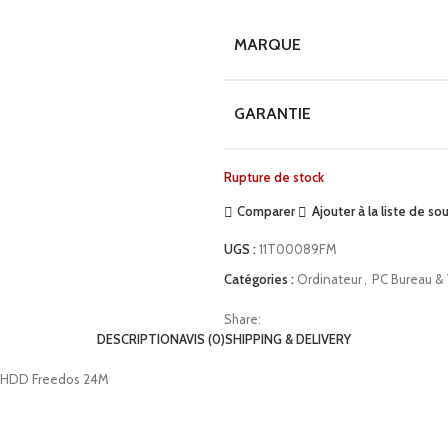
MARQUE
GARANTIE
Rupture de stock
Comparer
Ajouter à la liste de so
UGS :
11T00089FM
Catégories :
Ordinateur
,
PC Bureau &
Share:
DESCRIPTION
AVIS (0)
SHIPPING & DELIVERY
o HDD Freedos 24M