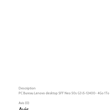
Description
PC Bureau Lenovo desktop SFF Neo 50s G3 i5-12400- 4Go 1T
Avis (0)
Avis