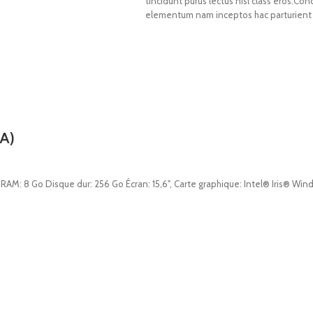
tincidunt purus lectus nisl class eros.Co
elementum nam inceptos hac parturient s
A)
: 8 Go Disque dur: 256 Go Écran: 15,6", Carte graphique: Intel® Iris® Windo