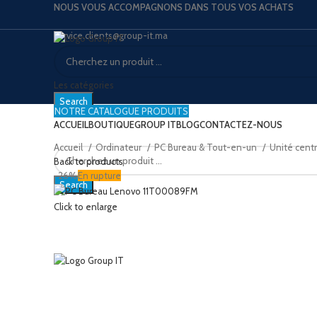
NOUS VOUS ACCOMPAGNONS DANS TOUS VOS ACHATS
service.clients@group-it.ma
Les catégories
Search
NOTRE CATALOGUE PRODUITS
ACCUEIL
BOUTIQUE
GROUP IT
BLOG
CONTACTEZ-NOUS
Accueil
Ordinateur
PC Bureau & Tout-en-un
Unité cent
Back to products
-26%
En rupture
Search
Click to enlarge