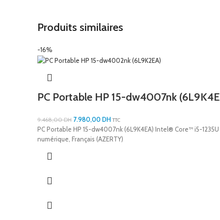
Produits similaires
-16%
PC Portable HP 15-dw4007nk (6L9K4E
7.980,00
DH
9.468,00
DH
TTC
PC Portable HP 15-dw4007nk (6L9K4EA) Intel® Core™ i5-1235U RAM
numérique, Français (AZERTY)