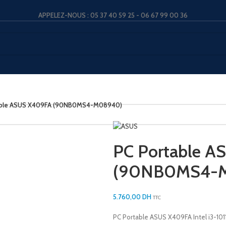
APPELEZ-NOUS : 05 37 40 59 25 - 06 67 99 00 36
able ASUS X409FA (90NB0MS4-M08940)
PC Portable 
(90NB0MS4-
5.760,00
DH
TTC
PC Portable ASUS X409FA Intel i3-1