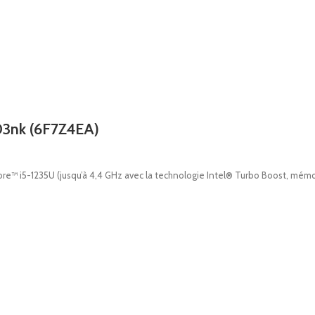
03nk (6F7Z4EA)
e™ i5-1235U (jusqu’à 4,4 GHz avec la technologie Intel® Turbo Boost, mémoi