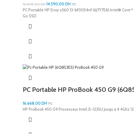
14.590,00
DH
16.308,00
DH
TTC
PC Portable HP Envy x360 13-bf0054nf (6J7Y7EA) Intel® Core™ i
Go SSD
PC Portable HP ProBook 450 G9 (6Q8
16.668,00
DH
TTC
HP ProBook 450 G9 Processeur Intel i5-1235U Jusqu a 4 4Ghz 