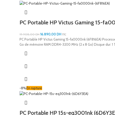
PC Portable HP Victus Gaming 15-fa0
16.890,00
DH
19.908,00
DH
TTC
PC Portable HP Victus Gaming 15-fa0000nk (6F816EA) Processeur
Go de mémoire RAM DDR4-3200 MHz (2 x 8 Go) Disque dur: 1 
-8%
En rupture
PC Portable HP 15s-eq3001nk (6D6Y3