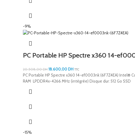
-9%
PC Portable HP Spectre x360 14-ef00
18.600,00
DH
20.508,00
DH
TTC
PC Portable HP Spectre x360 14-ef0003nk (6F7Z4EA) Intel® Cor
RAM LPDDR4x-4266 MHz (intégrée) Disque dur: 512 Go SSD
-15%