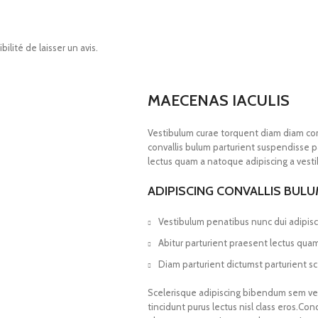
ilité de laisser un avis.
MAECENAS IACULIS
Vestibulum curae torquent diam diam co
convallis bulum parturient suspendisse pa
lectus quam a natoque adipiscing a vest
ADIPISCING CONVALLIS BUL
Vestibulum penatibus nunc dui adipisc
Abitur parturient praesent lectus qua
Diam parturient dictumst parturient sc
Scelerisque adipiscing bibendum sem vest
tincidunt purus lectus nisl class eros.Co