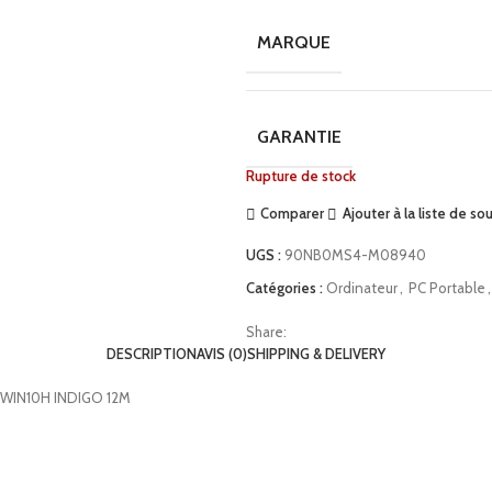
MARQUE
GARANTIE
Rupture de stock
Comparer
Ajouter à la liste de so
UGS :
90NB0MS4-M08940
Catégories :
Ordinateur
,
PC Portable
,
Share:
DESCRIPTION
AVIS (0)
SHIPPING & DELIVERY
D WIN10H INDIGO 12M