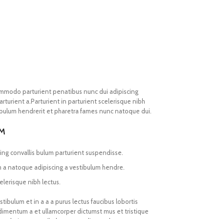
mmodo parturient penatibus nunc dui adipiscing
rturient a.Parturient in parturient scelerisque nibh
ibulum hendrerit et pharetra fames nunc natoque dui.
UM
ing convallis bulum parturient suspendisse.
m a natoque adipiscing a vestibulum hendre.
elerisque nibh lectus.
ibulum et in a a a purus lectus faucibus lobortis
ndimentum a et ullamcorper dictumst mus et tristique