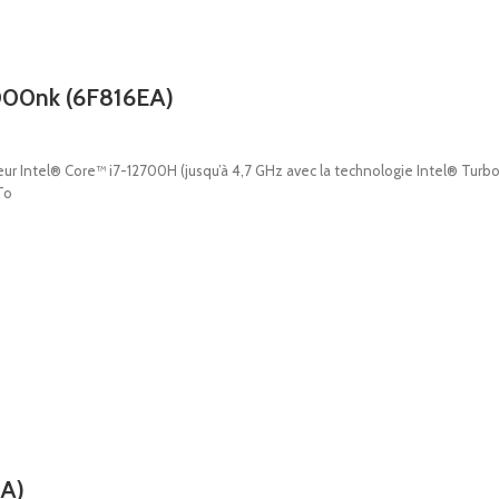
000nk (6F816EA)
 Intel® Core™ i7-12700H (jusqu’à 4,7 GHz avec la technologie Intel® Turbo
To
EA)