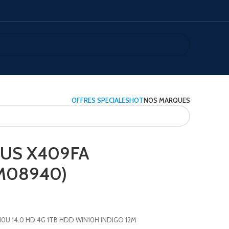
OFFRES SPECIALES
HOT
NOS MARQUES
ASUS X409FA
M08940)
0110U 14.0 HD 4G 1TB HDD WIN10H INDIGO 12M