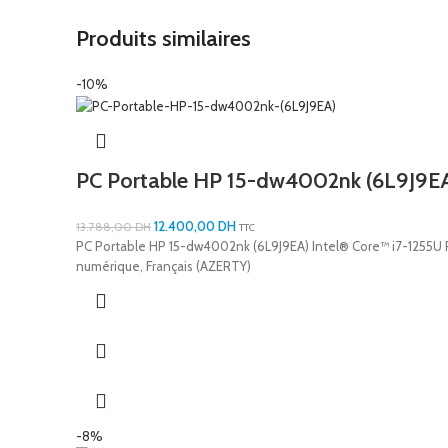
Produits similaires
-10%
PC Portable HP 15-dw4002nk (6L9J9E
12.400,00
DH
13.788,00
DH
TTC
PC Portable HP 15-dw4002nk (6L9J9EA) Intel® Core™ i7-1255U RA
numérique, Français (AZERTY)
-8%