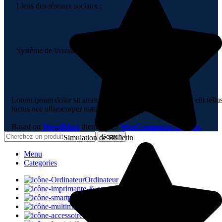
Liens des réseaux sociaux :
Système de livraison :
Lorem ipsum dolor sit amet, consectetur adipiscing elit. Ut elit tellu
luctus nec ullamcorper mattis, pulvinar dapibus leo.
Based on
WoodMart
theme
2023
WooCommerce Themes
.
Search
Simulation de Bulletin
Menu
Categories
Ordinateur
Impression
Smartphones
Multimedia
Périphériques