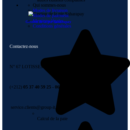
Qui sommes-nous
Modes de livraison
Modes de paiement
Mentions légales
Gestion de la pie Saharapay
Conditions générales
Contactez-nous
N° 67 LOTISSEMENT 6 NOVEMBRE , TÉMARA
(+212)
05 37 40 59 25 - 06 67 99 00 36
service.clients@group-it.ma
Calcul de la paie