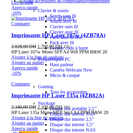
Périphériques
Lire la suite
Aperçu rapide
Clavier & souris
-16%
Souris sans fil
Souris avec fil
Comparer
Clavier sans fil
Clavier avec fil
Imprimante HP Laser 107w (4ZB78A)
Pack sans fil
Hot
Pack avec fil
2.028,00
DH
1.700,00
DH
TTC
Lecteur code à barre
HP Laser 107w Mono SFP A4 Wifi PPM B&W 20
Ajouter à la liste de souhaits
Périphériques PC
Ajouter au panier
Haut parleur
Aperçu rapide
Caméra Webcam
New
-10%
Micro & casque
Comparer
Gaming
Tous les accessoires
Imprimante HP Laser 135a (4ZB82A)
Stockage
2.340,00
DH
2.100,00
DH
TTC
Disque dur portable 2,5’’
HP Laser 135a Mono MFP 3en1 A4 PPM B&W 20
Disque dur interne SSD
Ajouter à la liste de souhaits
Disque dur interne 2,5’’
Ajouter au panier
Disque dur interne 3,5’’
Aperçu rapide
Disque dur interne NAS