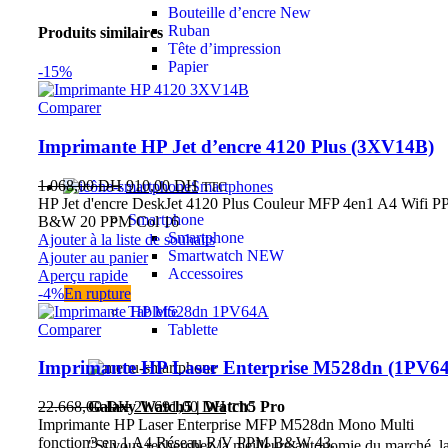
Bouteille d’encre
New
Ruban
Produits similaires
Tête d’impression
Papier
-15%
Comparer
Imprimante HP Jet d’encre 4120 Plus (3XV14B)
1.068,00
DH
910,00
DH
Smartphones
TTC
HP Jet d'encre DeskJet 4120 Plus Couleur MFP 4en1 A4 Wifi 
Smartphone
B&W 20 PPM Col 16
Smartphone
Ajouter à la liste de souhaits
Smartwatch
NEW
Ajouter au panier
Accessoires
Aperçu rapide
-4%
En rupture
Tablette
Comparer
Tablette
Imprimante HP Laser Enterprise M528dn (1PV6
22.668,00
DH
21.691,00
DH
Galaxy Watch5 | Watch5 Pro
TTC
Imprimante HP Laser Enterprise MFP M528dn Mono Multi
fonction3 en 1 A4 Réseau R/V PPM B&W 43.
"Si vous recherchez la meilleure autonomie du marché, l