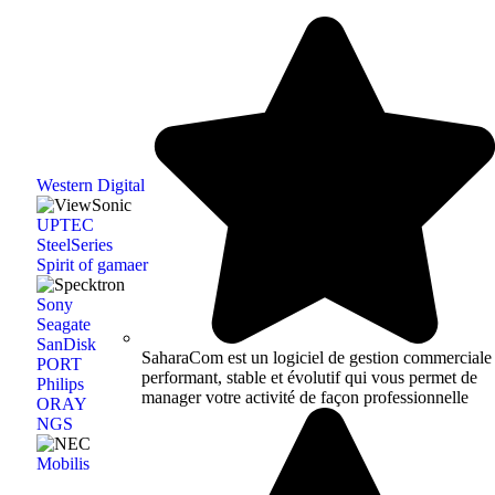
Western Digital
UPTEC
SteelSeries
Spirit of gamaer
Sony
Seagate
SanDisk
SaharaCom est un logiciel de gestion commerciale
PORT
performant, stable et évolutif qui vous permet de
Philips
manager votre activité de façon professionnelle
ORAY
NGS
Mobilis