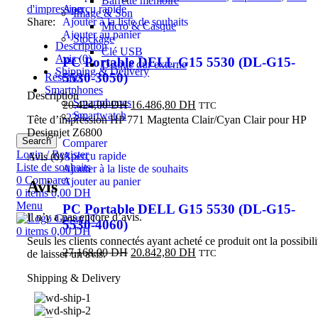
Barrette mémoire
d'impression
Aperçu rapide
Image & Son
Share:
Ajouter à la liste de souhaits
Micro & Casque
Ajouter au panier
Stockage
Description
Clé USB
Avis (0)
PC Portable DELL G15 5530 (DL-G15-
Disque dur externe
Shipping & Delivery
5530-3050)
Réseaux
Smartphones
Description
Smartphones
20.424,00
DH
16.486,80
DH
TTC
Smartwatch
-23%
Tête d’impression HP 771 Magtenta Clair/Cyan Clair pour HP
Designjet Z6800
Search
Comparer
Login / Register
Aperçu rapide
Avis (0)
Liste de souhaits
Ajouter à la liste de souhaits
0
Comparer
Ajouter au panier
Avis
0
items
0,00
DH
Menu
PC Portable DELL G15 5530 (DL-G15-
Il n’y a pas encore d’avis.
5530-4060)
0
items
0,00
DH
Seuls les clients connectés ayant acheté ce produit ont la possibili
27.168,00
DH
20.842,80
DH
de laisser un avis.
TTC
Shipping & Delivery