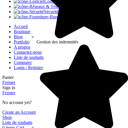
Logiciels
Réseaux
Sécurité
Fourniture
Accueil
Boutique
Blog
Portfolio
Gestion des indemnités
A propos
Contactez-nous
Liste de souhaits
Comparer
Login / Register
Panier
Fermer
Sign in
Fermer
No account yet?
Create an Account
Shop
Liste de souhaits
0
items
Cart