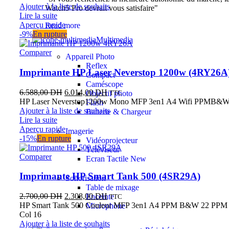
Ajouter à la liste de souhaits
Watch5 Pro devrait vous satisfaire"
Lire la suite
Aperçu rapide
Read more
-9%
En rupture
Multimedia
Comparer
Appareil Photo
Reflex
Imprimante HP Laser Neverstop 1200w (4RY26A
Compact
Caméscope
6.588,00
DH
6.014,00
DH
TTC
Objectif photo
HP Laser Neverstop1200w Mono MFP 3en1 A4 Wifi PPMB&
Flash
Ajouter à la liste de souhaits
Batterie & Chargeur
Lire la suite
Aperçu rapide
Imagerie
-15%
En rupture
Vidéoprojecteur
Téléviseur
Comparer
Ecran Tactile
New
Imprimante HP Smart Tank 500 (4SR29A)
Sonorisation
Table de mixage
2.700,00
DH
2.308,00
DH
Enceinte
TTC
HP Smart Tank 500 Couleur MFP 3en1 A4 PPM B&W 22 PPM
Microphone
Col 16
Ajouter à la liste de souhaits