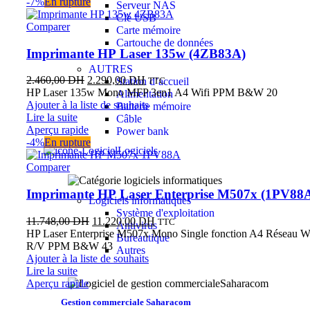
-7%
En rupture
Serveur NAS
Clé USB
Comparer
Carte mémoire
Cartouche de données
Imprimante HP Laser 135w (4ZB83A)
AUTRES
2.460,00
DH
2.290,00
DH
TTC
Station d’accueil
HP Laser 135w Mono MFP 3en1 A4 Wifi PPM B&W 20
Alimentation
Ajouter à la liste de souhaits
Batterie mémoire
Lire la suite
Câble
Aperçu rapide
Power bank
-4%
En rupture
Logiciels
Comparer
Imprimante HP Laser Enterprise M507x (1PV88
Logiciels informatiques
Système d'exploitation
11.748,00
DH
11.220,00
DH
TTC
Antivirus
HP Laser Enterprise M507x Mono Single fonction A4 Réseau Wi
Bureautique
R/V PPM B&W 43
Autres
Ajouter à la liste de souhaits
Lire la suite
Aperçu rapide
Gestion commerciale Saharacom