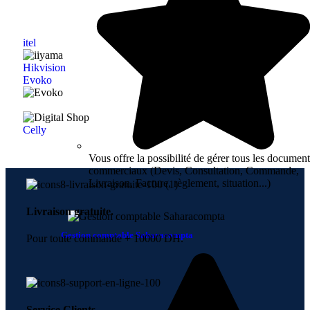
itel
Hikvision
Evoko
Celly
Vous offre la possibilité de gérer tous les document
commerciaux (Devis, Consultation, Commande,
Livraison, Facture, règlement, situation...)
Livraison gratuite.
Gestion comptable Saharacompta
Pour toute commande + 10000 DH.
Service Clients.