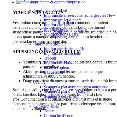
Impression
Imprimante standard
MAECENAS IACULIS
Imprimante à réservoirs rechargeables
New
Imprimante Jet d’encre
Vestibulum curae torquent diam diam commodo parturient
Imprimante Laser
penatibus nunc dui adipiscing convallis bulum parturient
Multifonctions Jet d’encre
suspendisse parturient a.Parturient in parturient scelerisque nibh
Multifonctions Laser
lectus quam a natoque adipiscing a vestibulum hendrerit et
pharetra fames nunc natoque dui.
Imprimante spéciale
Imprimante de tickets
Hot
ADIPISCING CONVALLIS BULUM
Imprimante matricielle
Traceur
Vestibulum penatibus nunc dui adipiscing convallis bulu
Imprimante Photo
parturient suspendisse.
Fax/télécopieur
Abitur parturient praesent lectus quam a natoque
Etiqueteuse
adipiscing a vestibulum hendre.
Diam parturient dictumst parturient scelerisque nibh lectu
Scanner
Scanner à plat avec chargeur automatique
Scelerisque adipiscing bibendum sem vestibulum et in a a a pur
Scanner à plat sans chargeur
lectus faucibus lobortis tincidunt purus lectus nisl class
Scanner à défilement
eros.Condimentum a et ullamcorper dictumst mus et tristique
elementum nam inceptos hac parturient scelerisque vestibulum
Consommables
amet elit ut volutpat.
Toner
Cartouche d’encre