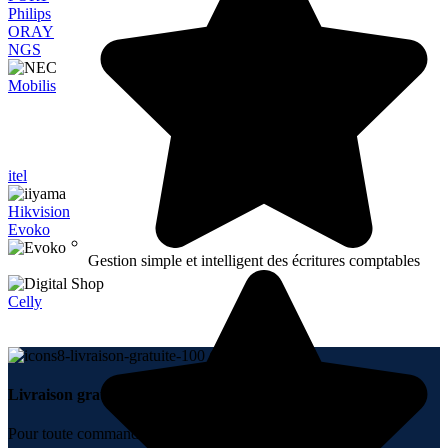
Philips
ORAY
NGS
Mobilis
itel
Hikvision
Evoko
Gestion simple et intelligent des écritures comptables
Celly
Livraison gratuite.
Pour toute commande + 10000 DH.