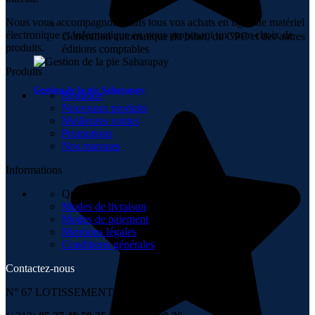
Nous vous accompagnons dans tous vos achats en ligne de matériel
électronique et informatique en vous proposant un vaste choix de
Génération automatique du bilan, du CPC et des autres
produits.
éditions comptables
Produits
Gestion de la pie Saharapay
Boutique
Nouveaux produits
Meilleures ventes
Promotions
Nos marques
Informations
Qui sommes-nous
Modes de livraison
Modes de paiement
Mentions légales
Conditions générales
Contactez-nous
N° 67 LOTISSEMENT 6 NOVEMBRE , TÉMARA