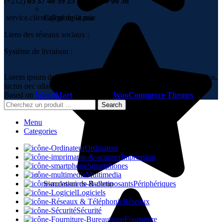
(+212)
05 37 40 59 25 - 06 67 99 00 36
Calcul de la paie
service.clients@group-it.ma
Liens des réseaux sociaux :
Système de livraison :
Lorem ipsum dolor sit amet, consectetur adipiscing elit. Ut elit tellus,
luctus nec ullamcorper mattis, pulvinar dapibus leo.
Based on
WoodMart
theme
2023
WooCommerce Themes
.
Search
Menu
Categories
Ordinateur
Impression
Smartphones
Multimedia
Simulation de Bulletin
Périphériques
Logiciels
Réseaux
Sécurité
Fourniture