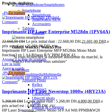
Produits similaires
Smartphones
Smartphone
-4%
En rupture
Smartphone
Smartwatch
NEW
Comparer
Accessoires
Tablette
Imprimante HP Laser Enterprise M528dn (1PV64A)
Tablette
22.668,00
DH
Le prix initial était : 22.668,00 DH.
21.691,00
DH
Le
prix actuel est : 21.691,00 DH.
TTC
Galaxy Watch5 | Watch5 Pro
Imprimante HP Laser Enterprise MFP M528dn Mono Multi
fonction3 en 1 A4 Réseau R/V PPM B&W 43.
"Si vous recherchez la meilleure autonomie du marché, la
Ajouter à la liste de souhaits
Watch5 Pro devrait vous satisfaire"
Lire la suite
Aperçu rapide
Read more
-9%
En rupture
Multimedia
Appareil Photo
Comparer
Reflex
Compact
Imprimante HP Laser Neverstop 1000w (4RY23A)
Caméscope
Objectif photo
5.268,00
DH
Le prix initial était : 5.268,00 DH.
4.800,00
DH
Le
Flash
prix actuel est : 4.800,00 DH.
TTC
Batterie & Chargeur
HP Laser Neverstop 1000w Mono SFP A4 Wifi PPMB&W20
Imagerie