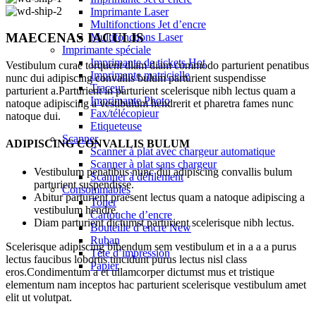
Imprimante Laser
Multifonctions Jet d’encre
MAECENAS IACULIS
Multifonctions Laser
Imprimante spéciale
Imprimante de tickets
Hot
Vestibulum curae torquent diam diam commodo parturient penatibus
Imprimante matricielle
nunc dui adipiscing convallis bulum parturient suspendisse
Traceur
parturient a.Parturient in parturient scelerisque nibh lectus quam a
Imprimante Photo
natoque adipiscing a vestibulum hendrerit et pharetra fames nunc
Fax/télécopieur
natoque dui.
Etiqueteuse
Scanner
ADIPISCING CONVALLIS BULUM
Scanner à plat avec chargeur automatique
Scanner à plat sans chargeur
Vestibulum penatibus nunc dui adipiscing convallis bulum
Scanner à défilement
parturient suspendisse.
Consommables
Abitur parturient praesent lectus quam a natoque adipiscing a
Toner
vestibulum hendre.
Cartouche d’encre
Diam parturient dictumst parturient scelerisque nibh lectus.
Bouteille d’encre
New
Ruban
Scelerisque adipiscing bibendum sem vestibulum et in a a a purus
Tête d’impression
lectus faucibus lobortis tincidunt purus lectus nisl class
Papier
eros.Condimentum a et ullamcorper dictumst mus et tristique
elementum nam inceptos hac parturient scelerisque vestibulum amet
elit ut volutpat.