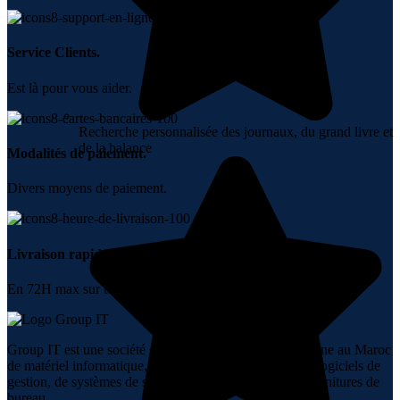
Service Clients.
Est là pour vous aider.
Recherche personnalisée des journaux, du grand livre et
de la balance
Modalités de paiement.
Divers moyens de paiement.
Livraison rapide.
En 72H max sur tout le Maroc.
Group IT est une société spécialisée dans la vente en ligne au Maroc
de matériel informatique, de réseaux, de téléphonie, de logiciels de
gestion, de systèmes de sécurité, d’audiovisuel et de fournitures de
bureau.