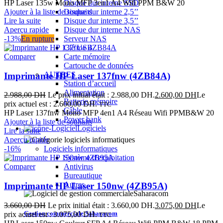
HP Laser 135w Mono MFP 3en1 A4 Wifi PPM B&W 20
Disque dur interne SSD
Ajouter à la liste de souhaits
Disque dur interne 2,5’’
Lire la suite
Disque dur interne 3,5’’
Aperçu rapide
Disque dur interne NAS
-13%
En rupture
Serveur NAS
Clé USB
Comparer
Carte mémoire
Cartouche de données
AUTRES
Imprimante HP Laser 137fnw (4ZB84A)
Station d’accueil
Alimentation
2.988,00
DH
Le prix initial était : 2.988,00 DH.
2.600,00
DH
Le
Batterie mémoire
prix actuel est : 2.600,00 DH.
TTC
Câble
HP Laser 137fnw Mono MFP 4en1 A4 Réseau Wifi PPMB&W 20
Power bank
Ajouter à la liste de souhaits
Logiciels
Lire la suite
Aperçu rapide
-16%
Logiciels informatiques
Système d'exploitation
Comparer
Antivirus
Bureautique
Autres
Imprimante HP Laser 150nw (4ZB95A)
3.660,00
DH
Le prix initial était : 3.660,00 DH.
3.075,00
DH
Le
Gestion commerciale Saharacom
prix actuel est : 3.075,00 DH.
TTC