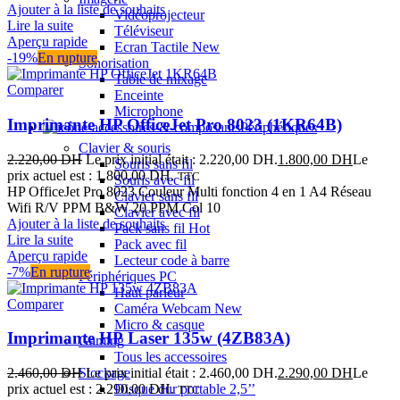
Ajouter à la liste de souhaits
Vidéoprojecteur
Lire la suite
Téléviseur
Aperçu rapide
Ecran Tactile
New
-19%
En rupture
Sonorisation
Table de mixage
Comparer
Enceinte
Microphone
Imprimante HP OfficeJet Pro 8023 (1KR64B)
Périphériques
Clavier & souris
2.220,00
DH
Le prix initial était : 2.220,00 DH.
1.800,00
DH
Le
Souris sans fil
prix actuel est : 1.800,00 DH.
TTC
Souris avec fil
HP OfficeJet Pro 8023 Couleur Multi fonction 4 en 1 A4 Réseau
Clavier sans fil
Wifi R/V PPM B&W 20 PPM Col 10
Clavier avec fil
Ajouter à la liste de souhaits
Pack sans fil
Hot
Lire la suite
Pack avec fil
Aperçu rapide
Lecteur code à barre
-7%
En rupture
Périphériques PC
Haut parleur
Comparer
Caméra Webcam
New
Micro & casque
Imprimante HP Laser 135w (4ZB83A)
Gaming
Tous les accessoires
2.460,00
DH
Le prix initial était : 2.460,00 DH.
2.290,00
DH
Le
Stockage
prix actuel est : 2.290,00 DH.
Disque dur portable 2,5’’
TTC