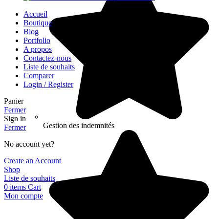
Accueil
Boutique
Blog
Portfolio
A propos
Contactez-nous
Liste de souhaits
Comparer
Login / Register
Panier
Fermer
Sign in
Gestion des indemnités
Fermer
No account yet?
Create an Account
Shop
Liste de souhaits
0
items
Cart
Mon compte