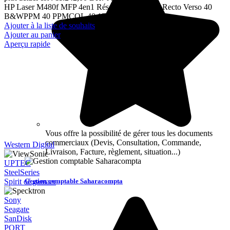
HP Laser M480f MFP 4en1 Réseau Couleur A4 Recto Verso 40
B&WPPM 40 PPMCOL 40 12M
Ajouter à la liste de souhaits
Ajouter au panier
Aperçu rapide
Vous offre la possibilité de gérer tous les documents
commerciaux (Devis, Consultation, Commande,
Western Digital
Livraison, Facture, règlement, situation...)
UPTEC
SteelSeries
Gestion comptable Saharacompta
Spirit of gamaer
Sony
Seagate
SanDisk
PORT