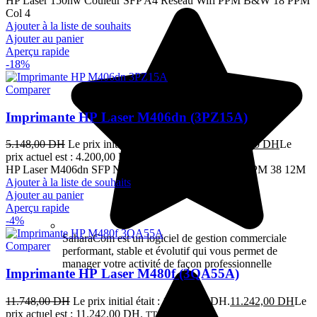
HP Laser 150nw Couleur SFP A4 Réseau Wifi PPM B&W 18 PPM
Col 4
Ajouter à la liste de souhaits
Ajouter au panier
Aperçu rapide
-18%
Comparer
Imprimante HP Laser M406dn (3PZ15A)
5.148,00
DH
Le prix initial était : 5.148,00 DH.
4.200,00
DH
Le
prix actuel est : 4.200,00 DH.
TTC
HP Laser M406dn SFP Non Mono A4 Non 38 B&WPPM 38 12M
Ajouter à la liste de souhaits
Ajouter au panier
Aperçu rapide
-4%
SaharaCom est un logiciel de gestion commerciale
Comparer
performant, stable et évolutif qui vous permet de
manager votre activité de façon professionnelle
Imprimante HP Laser M480f (3QA55A)
11.748,00
DH
Le prix initial était : 11.748,00 DH.
11.242,00
DH
Le
prix actuel est : 11.242,00 DH.
TTC