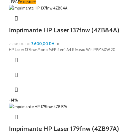
-13%
En rupture
Imprimante HP Laser 137fnw (4ZB84A)
2.600,00
DH
2.988,00
DH
TTC
HP Laser 137fnw Mono MFP 4en1 A4 Réseau Wifi PPMB&W 20
-14%
Imprimante HP Laser 179fnw (4ZB97A)