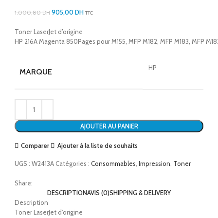
905,00
DH
1.000,80
DH
TTC
Toner LaserJet d’origine
HP 216A Magenta 850Pages pour M155, MFP M182, MFP M183, MFP M18
HP
MARQUE
AJOUTER AU PANIER
Comparer
Ajouter à la liste de souhaits
UGS :
W2413A
Catégories :
Consommables
,
Impression
,
Toner
Share:
DESCRIPTION
AVIS (0)
SHIPPING & DELIVERY
Description
Toner LaserJet d’origine