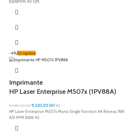
B&WPPM 40 12M
-4%
En rupture
Imprimante
HP Laser Enterprise M507x (1PV88A)
11.220,00
DH
11.748,00
DH
TTC
HP Laser Enterprise M507x Mono Single fonction A4 Réseau Wifi
R/V PPM B&W 43