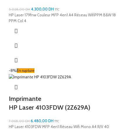
4.300,00
DH
5.028,00
DH
TTC
HP Laser 179fnw Couleur MFP 4en1 A4 Réseau WifiPPM B&W 18
PPM Col 4
-8%
En rupture
Imprimante
HP Laser 4103FDW (2Z629A)
6.480,00
DH
7.068,00
DH
TTC
HP Laser 4103FDW MFP 4en1 Réseau Wifi Mono A4 R/V 40