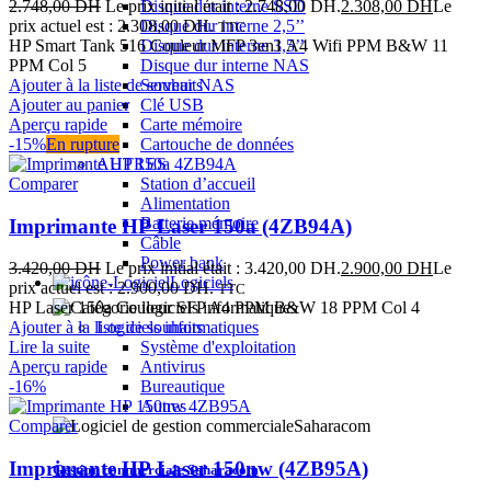
2.748,00
DH
Le prix initial était : 2.748,00 DH.
2.308,00
DH
Le
Disque dur interne SSD
prix actuel est : 2.308,00 DH.
Disque dur interne 2,5’’
TTC
HP Smart Tank 516 Couleur MFP 3en1 A4 Wifi PPM B&W 11
Disque dur interne 3,5’’
PPM Col 5
Disque dur interne NAS
Ajouter à la liste de souhaits
Serveur NAS
Ajouter au panier
Clé USB
Aperçu rapide
Carte mémoire
-15%
En rupture
Cartouche de données
AUTRES
Comparer
Station d’accueil
Alimentation
Batterie mémoire
Imprimante HP Laser 150a (4ZB94A)
Câble
Power bank
3.420,00
DH
Le prix initial était : 3.420,00 DH.
2.900,00
DH
Le
Logiciels
prix actuel est : 2.900,00 DH.
TTC
HP Laser 150a Couleur SFP A4 PPM B&W 18 PPM Col 4
Ajouter à la liste de souhaits
Logiciels informatiques
Lire la suite
Système d'exploitation
Aperçu rapide
Antivirus
-16%
Bureautique
Autres
Comparer
Imprimante HP Laser 150nw (4ZB95A)
Gestion commerciale Saharacom