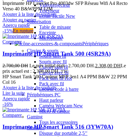
Imprimante HP LaserJet Pro 4003dw SFP Réseau Wifi A4 Recto
Vidéoprojecteur
Verso 40 B&WPPM 12M
Téléviseur
Ajouter à la liste de souhaits
Ecran Tactile
New
Ajouter au panier
Sonorisation
Aperçu rapide
Table de mixage
-15%
En rupture
Enceinte
Microphone
Comparer
Périphériques
Clavier & souris
Imprimante HP Smart Tank 500 (4SR29A)
Souris sans fil
Souris avec fil
2.700,00
DH
Le prix initial était : 2.700,00 DH.
2.308,00
DH
Le
Clavier sans fil
prix actuel est : 2.308,00 DH.
TTC
Clavier avec fil
HP Smart Tank 500 Couleur MFP 3en1 A4 PPM B&W 22 PPM
Pack sans fil
Hot
Col 16
Pack avec fil
Ajouter à la liste de souhaits
Lecteur code à barre
Lire la suite
Périphériques PC
Aperçu rapide
Haut parleur
-16%
Caméra Webcam
New
Micro & casque
Comparer
Gaming
Tous les accessoires
Imprimante HP Smart Tank 516 (3YW70A)
Stockage
Disque dur portable 2,5’’