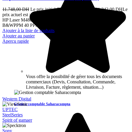
11.748,00
DH
Le prix initial était : 11.748,00 DH.
11.242,00
DH
Le
prix actuel est : 11.242,00 DH.
TTC
HP Laser M480f MFP 4en1 Réseau Couleur A4 Recto Verso 40
B&WPPM 40 PPMCOL 40 12M
Ajouter à la liste de souhaits
Ajouter au panier
Aperçu rapide
Vous offre la possibilité de gérer tous les documents
commerciaux (Devis, Consultation, Commande,
Livraison, Facture, règlement, situation...)
Western Digital
Gestion comptable Saharacompta
UPTEC
SteelSeries
Spirit of gamaer
Sony