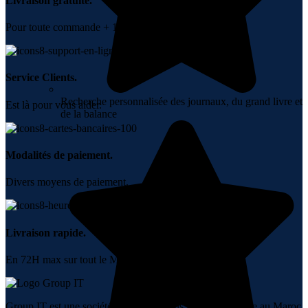
Livraison gratuite.
Pour toute commande + 10000 DH.
Service Clients.
Recherche personnalisée des journaux, du grand livre et
Est là pour vous aider.
de la balance
Modalités de paiement.
Divers moyens de paiement.
Livraison rapide.
En 72H max sur tout le Maroc.
Group IT est une société spécialisée dans la vente en ligne au Maroc