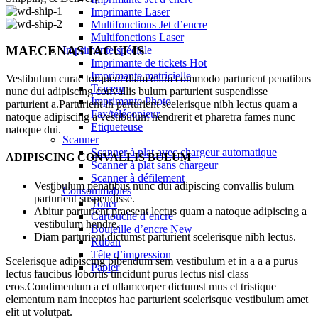
Imprimante Laser
Multifonctions Jet d’encre
Multifonctions Laser
MAECENAS IACULIS
Imprimante spéciale
Imprimante de tickets
Hot
Imprimante matricielle
Vestibulum curae torquent diam diam commodo parturient penatibus
Traceur
nunc dui adipiscing convallis bulum parturient suspendisse
Imprimante Photo
parturient a.Parturient in parturient scelerisque nibh lectus quam a
Fax/télécopieur
natoque adipiscing a vestibulum hendrerit et pharetra fames nunc
Etiqueteuse
natoque dui.
Scanner
Scanner à plat avec chargeur automatique
ADIPISCING CONVALLIS BULUM
Scanner à plat sans chargeur
Scanner à défilement
Vestibulum penatibus nunc dui adipiscing convallis bulum
Consommables
parturient suspendisse.
Toner
Abitur parturient praesent lectus quam a natoque adipiscing a
Cartouche d’encre
vestibulum hendre.
Bouteille d’encre
New
Diam parturient dictumst parturient scelerisque nibh lectus.
Ruban
Tête d’impression
Scelerisque adipiscing bibendum sem vestibulum et in a a a purus
Papier
lectus faucibus lobortis tincidunt purus lectus nisl class
eros.Condimentum a et ullamcorper dictumst mus et tristique
elementum nam inceptos hac parturient scelerisque vestibulum amet
elit ut volutpat.