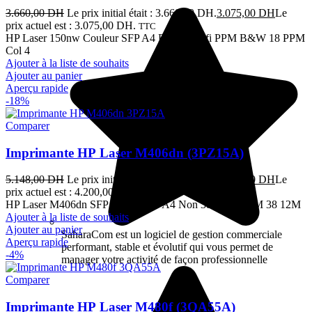
3.660,00
DH
Le prix initial était : 3.660,00 DH.
3.075,00
DH
Le
prix actuel est : 3.075,00 DH.
TTC
HP Laser 150nw Couleur SFP A4 Réseau Wifi PPM B&W 18 PPM
Col 4
Ajouter à la liste de souhaits
Ajouter au panier
Aperçu rapide
-18%
Comparer
Imprimante HP Laser M406dn (3PZ15A)
5.148,00
DH
Le prix initial était : 5.148,00 DH.
4.200,00
DH
Le
prix actuel est : 4.200,00 DH.
TTC
HP Laser M406dn SFP Non Mono A4 Non 38 B&WPPM 38 12M
Ajouter à la liste de souhaits
Ajouter au panier
SaharaCom est un logiciel de gestion commerciale
Aperçu rapide
performant, stable et évolutif qui vous permet de
-4%
manager votre activité de façon professionnelle
Comparer
Imprimante HP Laser M480f (3QA55A)