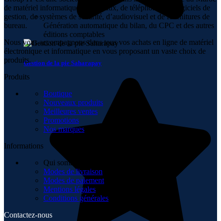
de matériel informatique, de réseaux, de téléphonie, de logiciels de
gestion, de systèmes de sécurité, d’audiovisuel et de fournitures de
bureau.
Génération automatique du bilan, du CPC et des autres
éditions comptables
Nous vous accompagnons dans tous vos achats en ligne de matériel
électronique et informatique en vous proposant un vaste choix de
produits.
Gestion de la pie Saharapay
Produits
Boutique
Nouveaux produits
Meilleures ventes
Promotions
Nos marques
Informations
Qui sommes-nous
Modes de livraison
Modes de paiement
Mentions légales
Conditions générales
Contactez-nous