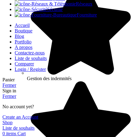
Réseaux
Sécurité
Fourniture
Accueil
Boutique
Blog
Portfolio
A propos
Contactez-nous
Liste de souhaits
Comparer
Login / Register
Gestion des indemnités
Panier
Fermer
Sign in
Fermer
No account yet?
Create an Account
Shop
Liste de souhaits
0
items
Cart