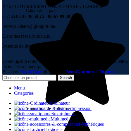
N° 67 LOTISSEMENT 6 NOVEMBRE , TÉMARA
Calcul de la paie
(+212)
05 37 40 59 25 - 06 67 99 00 36
service.clients@group-it.ma
Liens des réseaux sociaux :
Système de livraison :
Lorem ipsum dolor sit amet, consectetur adipiscing elit. Ut elit tellus,
luctus nec ullamcorper mattis, pulvinar dapibus leo.
Based on
WoodMart
theme
2023
WooCommerce Themes
.
Search
Menu
Categories
Ordinateur
Simulation de Bulletin
Impression
Smartphones
Multimedia
Périphériques
Logiciels