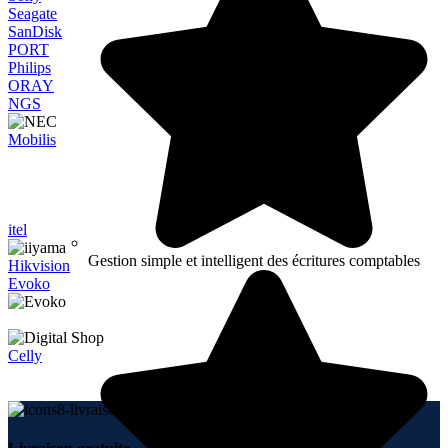
Seagate
SanDisk
PORT
Philips
ORAY
NGS
Mobilis
itel
Gestion simple et intelligent des écritures comptables
Hikvision
Evoko
Celly