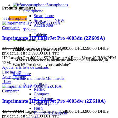
Smartphones
Produits similaires
Smartphone
Smartphone
-8%
En rupture
Smartwatch
NEW
Accessoires
Comparer
Tablette
Tablette
Imprimante HP LaserJet Pro 4003dn (2Z609A)
3.900,00
DH
Le prix initial était : 3.900,00 DH.
3.590,00
DH
Le
Galaxy Watch5 | Watch5 Pro
prix actuel est : 3.590,00 DH.
TTC
HP LaserJet Pro 4003dn SFP Réseau A4 Recto Verso 40 B&WPPM
"Si vous recherchez la meilleure autonomie du marché, la
12M.
Watch5 Pro devrait vous satisfaire"
Ajouter à la liste de souhaits
Lire la suite
Read more
Aperçu rapide
Multimedia
-14%
Appareil Photo
Reflex
Comparer
Compact
Caméscope
Imprimante HP LaserJet Pro 4003dw (2Z610A)
Objectif photo
Flash
4.548,00
DH
Le prix initial était : 4.548,00 DH.
3.900,00
DH
Le
Batterie & Chargeur
prix actuel est : 3.900,00 DH.
TTC
Imagerie