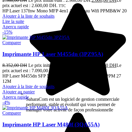
2.988,00
DH
Le prix initial était : 2.988,00 DH.
2.600,00
DH
Le
prix actuel est : 2.600,00 DH.
TTC
HP Laser 137fnw Mono MFP 4en1 A4 Réseau Wifi PPMB&W 20
Ajouter à la liste de souhaits
Lire la suite
Aperçu rapide
-15%
Comparer
Imprimante HP Laser M455dn (3PZ95A)
8.352,00
DH
Le prix initial était : 8.352,00 DH.
7.090,00
DH
Le
prix actuel est : 7.090,00 DH.
TTC
HP Laser M455dn SFP Non Couleur A4 Non 27 B&WPPM 27
12M
Ajouter à la liste de souhaits
Ajouter au panier
Aperçu rapide
SaharaCom est un logiciel de gestion commerciale
-4%
performant, stable et évolutif qui vous permet de
manager votre activité de façon professionnelle
Comparer
Imprimante HP Laser M480f (3QA55A)