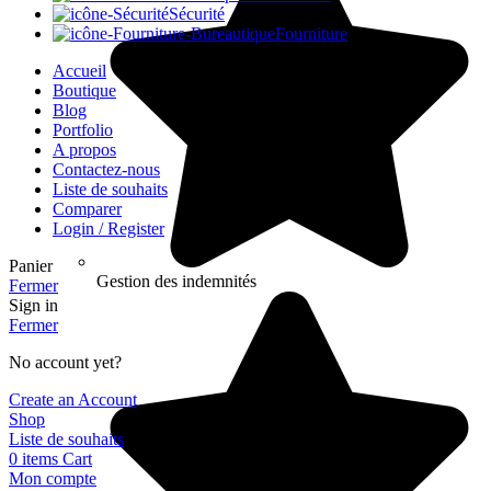
Sécurité
Fourniture
Accueil
Boutique
Blog
Portfolio
A propos
Contactez-nous
Liste de souhaits
Comparer
Login / Register
Panier
Gestion des indemnités
Fermer
Sign in
Fermer
No account yet?
Create an Account
Shop
Liste de souhaits
0
items
Cart
Mon compte