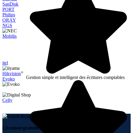
SanDisk
PORT
Philips
ORAY
NGS
Mobilis
itel
Hikvision
Gestion simple et intelligent des écritures comptables
Evoko
Celly
Livraison gratuite.