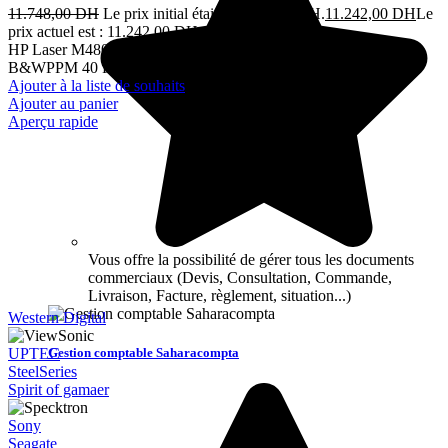
11.748,00
DH
Le prix initial était : 11.748,00 DH.
11.242,00
DH
Le
prix actuel est : 11.242,00 DH.
TTC
HP Laser M480f MFP 4en1 Réseau Couleur A4 Recto Verso 40
B&WPPM 40 PPMCOL 40 12M
Ajouter à la liste de souhaits
Ajouter au panier
Aperçu rapide
Vous offre la possibilité de gérer tous les documents
commerciaux (Devis, Consultation, Commande,
Livraison, Facture, règlement, situation...)
Western Digital
Gestion comptable Saharacompta
UPTEC
SteelSeries
Spirit of gamaer
Sony
Seagate