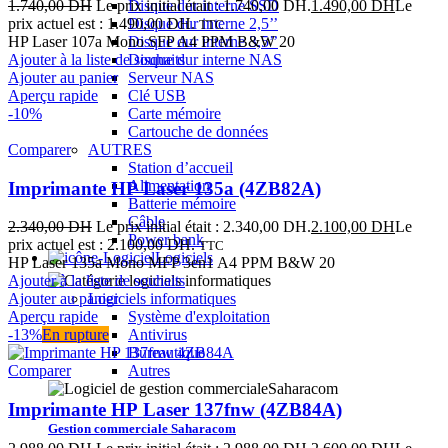
1.740,00
DH
Le prix initial était : 1.740,00 DH.
1.490,00
DH
Le
Disque dur interne SSD
prix actuel est : 1.490,00 DH.
Disque dur interne 2,5’’
TTC
HP Laser 107a Mono SFP A4 PPM B&W 20
Disque dur interne 3,5’’
Ajouter à la liste de souhaits
Disque dur interne NAS
Ajouter au panier
Serveur NAS
Aperçu rapide
Clé USB
-10%
Carte mémoire
Cartouche de données
Comparer
AUTRES
Station d’accueil
Alimentation
Imprimante HP Laser 135a (4ZB82A)
Batterie mémoire
Câble
2.340,00
DH
Le prix initial était : 2.340,00 DH.
2.100,00
DH
Le
Power bank
prix actuel est : 2.100,00 DH.
TTC
Logiciels
HP Laser 135a Mono MFP 3en1 A4 PPM B&W 20
Ajouter à la liste de souhaits
Ajouter au panier
Logiciels informatiques
Aperçu rapide
Système d'exploitation
-13%
En rupture
Antivirus
Bureautique
Comparer
Autres
Imprimante HP Laser 137fnw (4ZB84A)
Gestion commerciale Saharacom