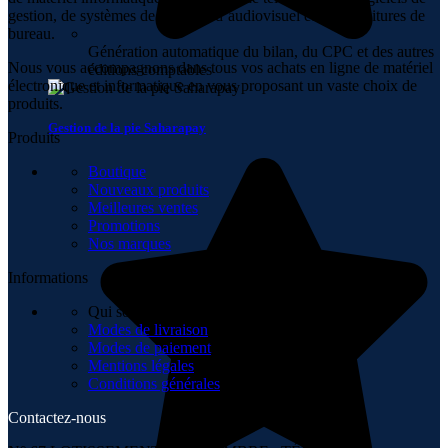
gestion, de systèmes de sécurité, d’audiovisuel et de fournitures de
bureau.
Génération automatique du bilan, du CPC et des autres
Nous vous accompagnons dans tous vos achats en ligne de matériel
éditions comptables
électronique et informatique en vous proposant un vaste choix de
produits.
Gestion de la pie Saharapay
Produits
Boutique
Nouveaux produits
Meilleures ventes
Promotions
Nos marques
Informations
Qui sommes-nous
Modes de livraison
Modes de paiement
Mentions légales
Conditions générales
Contactez-nous