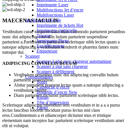
Imprimante Laser
Multifonctions Jet d’encre
Multifonctions Laser
MAECENAS IACULIS
Imprimante spéciale
Imprimante de tickets
Hot
Imprimante matricielle
Vestibulum curae torquent diam diam commodo parturient penatibus
Traceur
nunc dui adipiscing convallis bulum parturient suspendisse
Imprimante Photo
parturient a.Parturient in parturient scelerisque nibh lectus quam a
Fax/télécopieur
natoque adipiscing a vestibulum hendrerit et pharetra fames nunc
Etiqueteuse
natoque dui.
Scanner
Scanner à plat avec chargeur automatique
ADIPISCING CONVALLIS BULUM
Scanner à plat sans chargeur
Scanner à défilement
Vestibulum penatibus nunc dui adipiscing convallis bulum
Consommables
parturient suspendisse.
Toner
Abitur parturient praesent lectus quam a natoque adipiscing a
Cartouche d’encre
vestibulum hendre.
Bouteille d’encre
New
Diam parturient dictumst parturient scelerisque nibh lectus.
Ruban
Tête d’impression
Scelerisque adipiscing bibendum sem vestibulum et in a a a purus
Papier
lectus faucibus lobortis tincidunt purus lectus nisl class
eros.Condimentum a et ullamcorper dictumst mus et tristique
elementum nam inceptos hac parturient scelerisque vestibulum amet
elit ut volutpat.