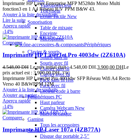
Imprimante HP Laser Enterprise MFP M528dn Mono Multi
Vidéoprojecteur
fonction3 en 1 A4 Réseau R/V PPM B&W 43.
Téléviseur
Ajouter à la liste de souhaits
Ecran Tactile
New
Lire la suite
Sonorisation
Aperçu rapide
Table de mixage
-14%
Enceinte
Microphone
Comparer
Périphériques
Clavier & souris
Imprimante HP LaserJet Pro 4003dw (2Z610A)
Souris sans fil
Souris avec fil
4.548,00
DH
Le prix initial était : 4.548,00 DH.
3.900,00
DH
Le
Clavier sans fil
prix actuel est : 3.900,00 DH.
TTC
Clavier avec fil
Imprimante HP LaserJet Pro 4003dw SFP Réseau Wifi A4 Recto
Pack sans fil
Hot
Verso 40 B&WPPM 12M
Pack avec fil
Ajouter à la liste de souhaits
Lecteur code à barre
Ajouter au panier
Périphériques PC
Aperçu rapide
Haut parleur
-14%
Caméra Webcam
New
Micro & casque
Comparer
Gaming
Tous les accessoires
Imprimante HP Laser 107a (4ZB77A)
Stockage
Disque dur portable 2,5’’