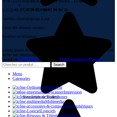
N° 67 LOTISSEMENT 6 NOVEMBRE , TÉMARA
Calcul de la paie
(+212)
05 37 40 59 25 - 06 67 99 00 36
service.clients@group-it.ma
Liens des réseaux sociaux :
Système de livraison :
Lorem ipsum dolor sit amet, consectetur adipiscing elit. Ut elit tellus,
luctus nec ullamcorper mattis, pulvinar dapibus leo.
Based on
WoodMart
theme
2023
WooCommerce Themes
.
Search
Menu
Categories
Ordinateur
Impression
Simulation de Bulletin
Smartphones
Multimedia
Périphériques
Logiciels
Réseaux