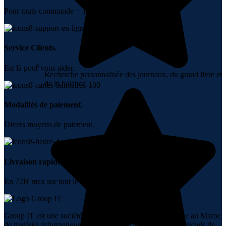
Pour toute commande + 10000 DH.
Service Clients.
Est là pour vous aider.
Recherche personnalisée des journaux, du grand livre et
de la balance
Modalités de paiement.
Divers moyens de paiement.
Livraison rapide.
En 72H max sur tout le Maroc.
Group IT est une société spécialisée dans la vente en ligne au Maroc
de matériel informatique, de réseaux, de téléphonie, de logiciels de